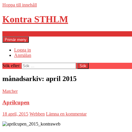
Hoppa till innehåll
Kontra STHLM
Sök
Primär meny
Logga in
Anmälan
Sök efter:
månadsarkiv: april 2015
Matcher
Aprilcupen
18 april, 2015
Webben
Lämna en kommentar