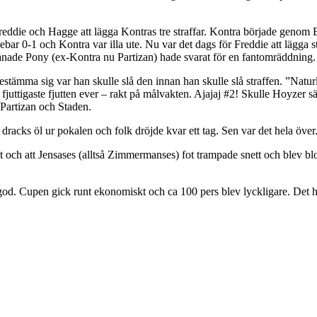
reddie och Hagge att lägga Kontras tre straffar. Kontra började genom Br
nnebar 0-1 och Kontra var illa ute. Nu var det dags för Freddie att lägga
inlånade Pony (ex-Kontra nu Partizan) hade svarat för en fantomräddning.
bestämma sig var han skulle slå den innan han skulle slå straffen. ”Natur
uttigaste fjutten ever – rakt på målvakten. Ajajaj #2! Skulle Hoyzer sät
 Partizan och Staden.
dracks öl ur pokalen och folk dröjde kvar ett tag. Sen var det hela över
t och att Jensases (alltså Zimmermanses) fot trampade snett och blev b
 god. Cupen gick runt ekonomiskt och ca 100 pers blev lyckligare. Det h