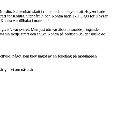
ordin. Ett stenhårt skott i ribban och ut betydde att Hoyzer hade
 straff för Kontra. Stenhårt in och Kontra hade 1-1! Dags för Hoyzer
 Kontra var tillbaka i matchen!
ligtvis”, var svaret. Men just när vår älskade snabbspringande
ta sin tredje straff och snuva Kontra på bronset? Ja, det skulle de
.
lodfylld, något som blev något av en följetång på mobilappen
är gör vi om nästa år!