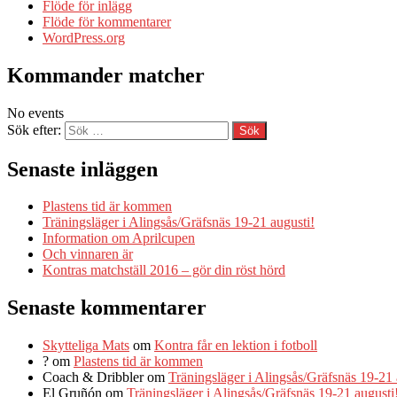
Flöde för inlägg
Flöde för kommentarer
WordPress.org
Kommander matcher
No events
Sök efter:
Senaste inläggen
Plastens tid är kommen
Träningsläger i Alingsås/Gräfsnäs 19-21 augusti!
Information om Aprilcupen
Och vinnaren är
Kontras matchställ 2016 – gör din röst hörd
Senaste kommentarer
Skytteliga Mats
om
Kontra får en lektion i fotboll
?
om
Plastens tid är kommen
Coach & Dribbler
om
Träningsläger i Alingsås/Gräfsnäs 19-21 
El Gruñón
om
Träningsläger i Alingsås/Gräfsnäs 19-21 augusti