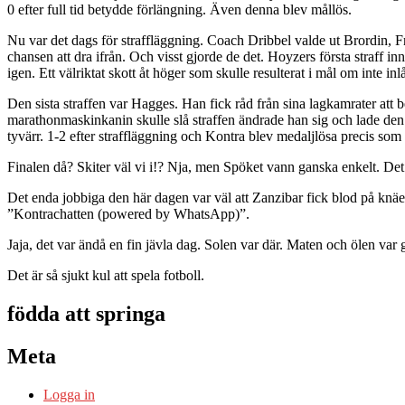
0 efter full tid betydde förlängning. Även denna blev mållös.
Nu var det dags för straffläggning. Coach Dribbel valde ut Brordin, F
chansen att dra ifrån. Och visst gjorde de det. Hoyzers första straff i
igen. Ett välriktat skott åt höger som skulle resulterat i mål om inte 
Den sista straffen var Hagges. Han fick råd från sina lagkamrater att 
marathonmaskinkanin skulle slå straffen ändrade han sig och lade den fj
tyvärr. 1-2 efter straffläggning och Kontra blev medaljlösa precis som
Finalen då? Skiter väl vi i!? Nja, men Spöket vann ganska enkelt. Det 
Det enda jobbiga den här dagen var väl att Zanzibar fick blod på knäe
”Kontrachatten (powered by WhatsApp)”.
Jaja, det var ändå en fin jävla dag. Solen var där. Maten och ölen var
Det är så sjukt kul att spela fotboll.
födda att springa
Meta
Logga in