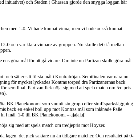
initiativet) och Staden ( Ghassan gjorde den snygga loggan här
atchen med 1-0. Vi hade kunnat vinna, men vi hade också kunnat
 2-0 och var klara vinnare av gruppen. Nu skulle det stå mellan
uppen.
 ens göra mål för att gå vidare. Om inte nu Partizan skulle göra mål
t och sätter sitt första mål i Kontratröjan. Semifinalen var nära nu.
ragning för mycket lyckades Kontras torped dra Partizanernas back
ör semifinal. Partizan fick nöja sig med att spela match om 5:e pris
en).
le möta BK Planekonomi som vunnit sin grupp efter straffsparksläggning
omis back en enkel boll upp mot Kontras mål som inlånade Palle
in i mål. 1-0 till BK Planekonomi – ajajajaj!
nöja sig med att spela match om tredjepris mot Hoyzer.
lagen, det gick saktare nu än tidigare matcher. Och resultatet på 0-