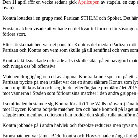
Den 11 april (för en vecka sedan) gick
Aprilcupen
av stapeln, en cup
ovan).
Kontra lottades i en grupp med Partizan STHLM och Spöket. Det här s
Första matchen visade att vi hade en del kvar till formen för säsong
förlora stort.
Efter första matchen var det paus för Kontras del medan Partizan möt
Partizan och Kontra om vem som skulle gå till semifinal och vem som
Kontra taktiksnackade och sade att vi skulle sikta på en oavgjord mat
och tvinga oss bli offensiva.
Matchen drog igång och ett avslappnat Kontra kunde spela ut på ett sätt
Partizan tryckte på men istället var det ett ännu säkrare Kontra som 
ända upp till korvkön och slog in det efterlängtade premiärmålet 2015.
mot vännerna i Staden som förlorat sina matcher i den andra gruppen 
I semifinalen bestämde sig Kontra för att (i The Walls frånvaro) låna 
mot Hoyzer. Kontra började matchen bra och hade kontroll på läget un
släppte med meningen eftersom han trodde den skulle rulla utanför mål
Kontra jobbade på i andra halvlek och försökte reducera men tyvärr va
Bronsmatchen var jämn. Både Kontra och Hoyzer hade många farligheter