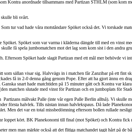
 som Kontra anordnade tillsammans med Partizan STHLM (som kom med 
kulle bli svårt.
en. Som tur vad hade våra motståndare Spöket också det. Vi torskade m
te Spöket. Spöket som var varma i kläderna dängde till med en vinst med
 skulle få spela jumbomatchen mot det lag som kom sist i den andra gr
ch. Eftersom Spöket hade slagit Partizan med ett mål mer behövde vi inte
 som sällan visar sig. Halvvägs in i matchen får Zanzibar på ett fint skot
lyckades få in 2-0 denna gång genom Pope. Efter att ha gjort ännu en d
 Ganska snart hade matchtiden på 15 minuter gått och Kontra var klara f
(den matchen slutade med vinst för Partizan och en jumboplats för Stad
in Partizans målvakt Palle (inte vår egen Palle Berlin alltså). Vi skul
der första halvlek. Tills nästan innan halvlekspaus. Då lade Planekon
et. Men det var en total missbedömning eftersom bollen rullade nesligt 
r loppet kört. BK Planekonomi till final (mot Spöket) och Kontra fick 
 men man märkte också att det flitiga matchandet tagit hårt på de båda 