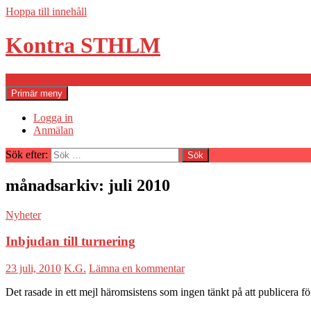
Hoppa till innehåll
Kontra STHLM
Sök
Primär meny
Logga in
Anmälan
Sök efter:
månadsarkiv: juli 2010
Nyheter
Inbjudan till turnering
23 juli, 2010
K.G.
Lämna en kommentar
Det rasade in ett mejl häromsistens som ingen tänkt på att publicera 