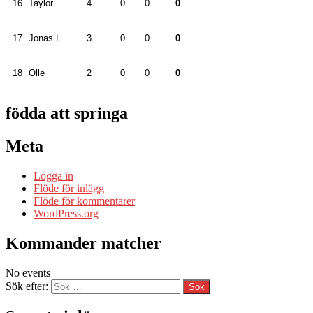
16
Taylor
4
0
0
0
17
Jonas L
3
0
0
0
18
Olle
2
0
0
0
födda att springa
Meta
Logga in
Flöde för inlägg
Flöde för kommentarer
WordPress.org
Kommander matcher
No events
Sök efter: