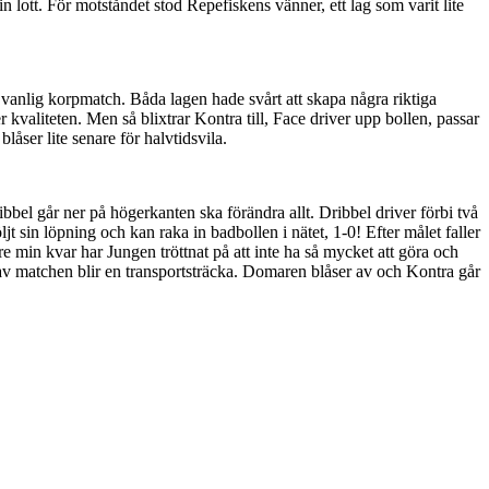
n lott. För motståndet stod Repefiskens vänner, ett lag som varit lite
 vanlig korpmatch. Båda lagen hade svårt att skapa några riktiga
er kvaliteten. Men så blixtrar Kontra till, Face driver upp bollen, passar
låser lite senare för halvtidsvila.
ibbel går ner på högerkanten ska förändra allt. Dribbel driver förbi två
jt sin löpning och kan raka in badbollen i nätet, 1-0! Efter målet faller
e min kvar har Jungen tröttnat på att inte ha så mycket att göra och
en av matchen blir en transportsträcka. Domaren blåser av och Kontra går