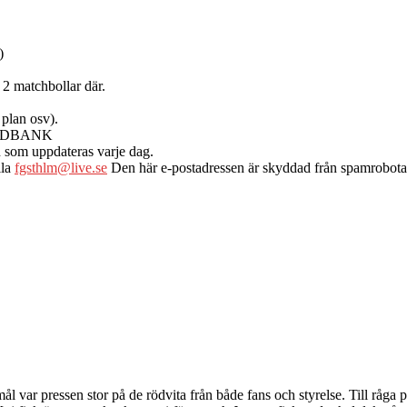
)
2 matchbollar där.
 plan osv).
SWEDBANK
n som uppdateras varje dag.
ila
fgsthlm@live.se
Den här e-postadressen är skyddad från spamrobotar, 
ål var pressen stor på de rödvita från både fans och styrelse. Till råga 