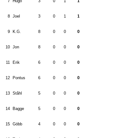
7
Hugo
3
0
1
1
8
Joel
3
0
1
1
9
K.G.
8
0
0
0
10
Jon
8
0
0
0
11
Erik
6
0
0
0
12
Pontus
6
0
0
0
13
Ståhl
5
0
0
0
14
Bagge
5
0
0
0
15
Göbb
4
0
0
0