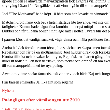
gjorde att den så åtråvärda målvaktsplatsen fick avgöras via lottning. K
strykgäng i 5:an i år. Nu gällde det att vinna, gå in till sommaruppehålle
Joel ”The Motivator” hade köpt 10 bärs som han lovade att vinnande l
Matchen drog igång och båda lagen startade lite trevande, vet inte om 
farligheter. Kontra hade några fina kombinationer på mittplan men sista p
Dribbel och får tillbaka bollen i fint läge mitt i slottet. Tyvärr blir d
I pausen körs det vanliga snacket, våga vinna och hålla positioner fast 
Andra halvlek fortsätter som första, lite småchanser skapas men inte så 
Repefiskar och får på en skottpassning, Joel hugger direkt och försöker 
Kontra tillbaka och bevakar ledningen, Repefiskarna har ett gäng hörno
ruller ut bollen till en helt fri ”fisk”, som tackar och drar på ett br
till sommaruppehåll med tre nya poäng.
Även om vi inte spelar fantastiskt så vinner vi och både Kaj och Junge
Hur bärsen smakade? Ja, lika fint som segern!
Nyheter
Poängligan efter vårsäsongen ute 2010
1 juli, 2010
Dribbel
6 kommentarer