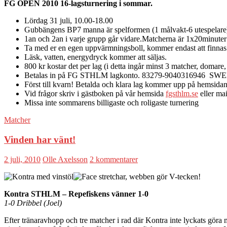
FG OPEN 2010
16-lagsturnering i sommar.
Lördag 31 juli, 10.00-18.00
Gubbängens BP7 manna är spelformen (1 målvakt-6 utespelare
1an och 2an i varje grupp går vidare.Matcherna är 1x20minuter
Ta med er en egen uppvärmningsboll, kommer endast att finnas 
Läsk, vatten, energydryck kommer att säljas.
800 kr kostar det per lag (i detta ingår minst 3 matcher, domare,
Betalas in på FG STHLM lagkonto. 83279-9040316946 
Först till kvarn! Betalda och klara lag kommer upp på hemsida
Vid frågor skriv i gästboken på vår hemsida
fgsthlm.se
eller ma
Missa inte sommarens billigaste och roligaste turnering
Matcher
Vinden har vänt!
2 juli, 2010
Olle Axelsson
2 kommentarer
Kontra STHLM – Repefiskens vänner 1-0
1-0 Dribbel (Joel)
Efter tränaravhopp och tre matcher i rad där Kontra inte lyckats göra m