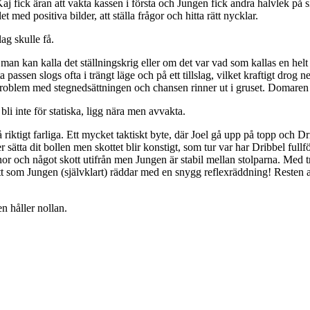
aj fick äran att vakta kassen i första och Jungen fick andra halvlek på si
t med positiva bilder, att ställa frågor och hitta rätt nycklar.
ag skulle få.
man kan kalla det ställningskrig eller om det var vad som kallas en helt
assen slogs ofta i trängt läge och på ett tillslag, vilket kraftigt drog n
et problem med stegnedsättningen och chansen rinner ut i gruset. Domaren b
bli inte för statiska, ligg nära men avvakta.
riktigt farliga. Ett mycket taktiskt byte, där Joel gå upp på topp och Dr
sätta dit bollen men skottet blir konstigt, som tur var har Dribbel fullföl
r och något skott utifrån men Jungen är stabil mellan stolparna. Med tr
a skott som Jungen (självklart) räddar med en snygg reflexräddning! Rest
n håller nollan.