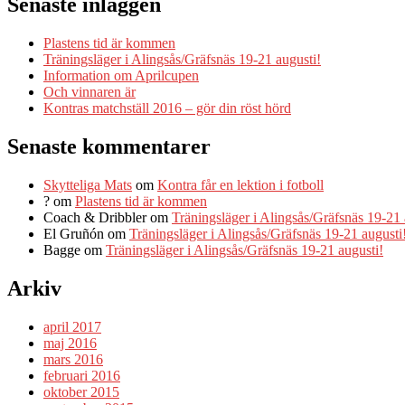
Senaste inläggen
Plastens tid är kommen
Träningsläger i Alingsås/Gräfsnäs 19-21 augusti!
Information om Aprilcupen
Och vinnaren är
Kontras matchställ 2016 – gör din röst hörd
Senaste kommentarer
Skytteliga Mats
om
Kontra får en lektion i fotboll
?
om
Plastens tid är kommen
Coach & Dribbler
om
Träningsläger i Alingsås/Gräfsnäs 19-21 
El Gruñón
om
Träningsläger i Alingsås/Gräfsnäs 19-21 augusti
Bagge
om
Träningsläger i Alingsås/Gräfsnäs 19-21 augusti!
Arkiv
april 2017
maj 2016
mars 2016
februari 2016
oktober 2015