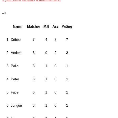
–>
Namn
Matcher
Mål
Ass
Poäng
1
Dribbel
7
4
3
7
2
Anders
6
0
2
2
3
Palle
6
1
0
1
4
Peter
6
1
0
1
5
Face
6
1
0
1
6
Jungen
3
1
0
1