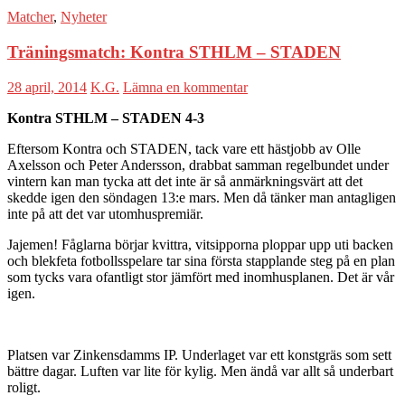
Matcher
,
Nyheter
Träningsmatch: Kontra STHLM – STADEN
28 april, 2014
K.G.
Lämna en kommentar
Kontra STHLM – STADEN 4-3
Eftersom Kontra och STADEN, tack vare ett hästjobb av Olle
Axelsson och Peter Andersson, drabbat samman regelbundet under
vintern kan man tycka att det inte är så anmärkningsvärt att det
skedde igen den söndagen 13:e mars. Men då tänker man antagligen
inte på att det var utomhuspremiär.
Jajemen! Fåglarna börjar kvittra, vitsipporna ploppar upp uti backen
och blekfeta fotbollsspelare tar sina första stapplande steg på en plan
som tycks vara ofantligt stor jämfört med inomhusplanen. Det är vår
igen.
Platsen var Zinkensdamms IP. Underlaget var ett konstgräs som sett
bättre dagar. Luften var lite för kylig. Men ändå var allt så underbart
roligt.