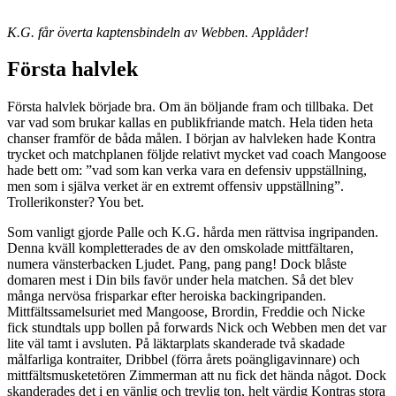
K.G. får överta kaptensbindeln av Webben. Applåder!
Första halvlek
Första halvlek började bra. Om än böljande fram och tillbaka. Det
var vad som brukar kallas en publikfriande match. Hela tiden heta
chanser framför de båda målen. I början av halvleken hade Kontra
trycket och matchplanen följde relativt mycket vad coach Mangoose
hade bett om: ”vad som kan verka vara en defensiv uppställning,
men som i själva verket är en extremt offensiv uppställning”.
Trollerikonster? You bet.
Som vanligt gjorde Palle och K.G. hårda men rättvisa ingripanden.
Denna kväll kompletterades de av den omskolade mittfältaren,
numera vänsterbacken Ljudet. Pang, pang pang! Dock blåste
domaren mest i Din bils favör under hela matchen. Så det blev
många nervösa frisparkar efter heroiska backingripanden.
Mittfältssamelsuriet med Mangoose, Brordin, Freddie och Nicke
fick stundtals upp bollen på forwards Nick och Webben men det var
lite väl tamt i avsluten. På läktarplats skanderade två skadade
målfarliga kontraiter, Dribbel (förra årets poängligavinnare) och
mittfältsmusketetören Zimmerman att nu fick det hända något. Dock
skanderades det i en vänlig och trevlig ton, helt värdig Kontras stora