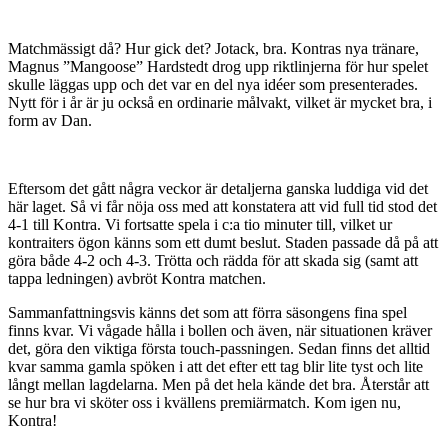
Matchmässigt då? Hur gick det? Jotack, bra. Kontras nya tränare,
Magnus ”Mangoose” Hardstedt drog upp riktlinjerna för hur spelet
skulle läggas upp och det var en del nya idéer som presenterades.
Nytt för i år är ju också en ordinarie målvakt, vilket är mycket bra, i
form av Dan.
Eftersom det gått några veckor är detaljerna ganska luddiga vid det
här laget. Så vi får nöja oss med att konstatera att vid full tid stod det
4-1 till Kontra. Vi fortsatte spela i c:a tio minuter till, vilket ur
kontraiters ögon känns som ett dumt beslut. Staden passade då på att
göra både 4-2 och 4-3. Trötta och rädda för att skada sig (samt att
tappa ledningen) avbröt Kontra matchen.
Sammanfattningsvis känns det som att förra säsongens fina spel
finns kvar. Vi vågade hålla i bollen och även, när situationen kräver
det, göra den viktiga första touch-passningen. Sedan finns det alltid
kvar samma gamla spöken i att det efter ett tag blir lite tyst och lite
långt mellan lagdelarna. Men på det hela kände det bra. Återstår att
se hur bra vi sköter oss i kvällens premiärmatch. Kom igen nu,
Kontra!