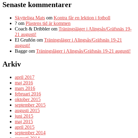
Senaste kommentarer
Skytteliga Mats
om
Kontra får en lektion i fotboll
?
om
Plastens tid är kommen
Coach & Dribbler
om
Träningsläger i Alingsås/Gräfsnäs 19-
21 augusti!
El Gruñón
om
Träningsläger i Alingsås/Gräfsnäs 19-21
augusti!
Bagge
om
Träningsläger i Alingsås/Gräfsnäs 19-21 augusti!
Arkiv
april 2017
maj 2016
mars 2016
februari 2016
oktober 2015
september 2015
augusti 2015
juni 2015
maj 2015
april 2015
september 2014