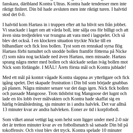
fanskara, däribland Kontra Ultras. Kontra hade tendenser men inte
riktigt finliret. Din bil hade avsluten men inte riktigt turen. I halvtid
stod det 0-0.
I halvtid kom Hartass in i truppen efter att ha blivit sen från jobbet.
Vi snackade i laget om att vårda boll, inte sälja oss för billigt och att
även sista tredjedelen var tvungna att vara med i lagspelet. Och så
blev det också. I en klockren situation tryckte Nicke till en
bilhandlare och fick loss bollen. Tyst som en renrakad syrsa flög
Hartass förbi tumultet och snodde bollen framför fötterna på Nicke
(!) som nära nog tacklade ned även Hartass, men missade. Hartass
sprang några meter med bollen och skickade sedan iväg bollen mot
Nick som förlängde. I MÅL! Årets första mål och Kontra jublade!
Med ett mål på kontot vågade Kontra slappna av ytterligare och fick
igång spelet. Det skapade frustration i Din bil som började gnabbas
på planen. Några minuter senare var det dags igen. Nick fick bollen
och passade Mangoose. Trots tidsbrist tog Mangoose det lugnt och
lade en lös lobb över målvakten och Kontra hade skaffat sig en
härlig tvåmålsledning, sju minuter in i andra halvlek. Det var alltså
13 minuter kvar av andra halvleken. Eoner av tid i korpfotboll.
Som vilket annat vettigt lag som helst som ligger under med 2-0 när
det är tretton minuter kvar av en fotbollsmatch så satsade Din bil på
tokoffensiv. Och visst blev det tryck. Kontra spelade 10 minuter