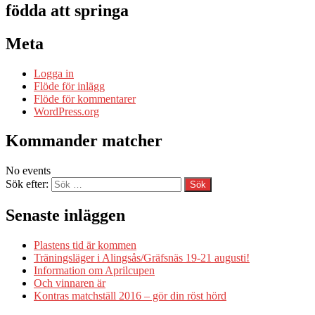
födda att springa
Meta
Logga in
Flöde för inlägg
Flöde för kommentarer
WordPress.org
Kommander matcher
No events
Sök efter:
Senaste inläggen
Plastens tid är kommen
Träningsläger i Alingsås/Gräfsnäs 19-21 augusti!
Information om Aprilcupen
Och vinnaren är
Kontras matchställ 2016 – gör din röst hörd