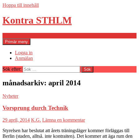
Hoppa till innehåll
Kontra STHLM
Sök
Primär meny
Logga in
Anmälan
Sök efter:
månadsarkiv: april 2014
Nyheter
Vorsprung durch Technik
29 april, 2014
K.G.
Lämna en kommentar
Styrelsen har beslutat att årets träningsläger kommer förläggas till
Berlin (staden, alltså. inte kontraiten). Det kommer att äga rum den