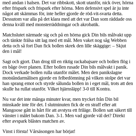
med andan i halsen. Det var ribbskott, skott utanför, nick över, hörna
efter frispark och frispark efter hörna. Men defensivt spel är ju inte
något att skämmas för, inte heller gjorde de röd-vit-svarta detta.
Dessutom var alla på det klara med att det var Dan som räddade oss
denna kväll med monsterräddningar och akrobatik.
Matchslutet närmade sig och på en hörna gick Din bils målvakt upp
och tänkte frälsa sitt lag med ett mål. Men vaket nog såg Webben
detta och så fort Dan fick bollen skrek den lille skäggige: – Skjut
den i mål!
Sagt och gjort. Dan drog till en riktig rackabajsare och bollen flög i
en båge över planen. Efter bollen rusade Din bils målvakt i panik.
Dock verkade bollen rulla utanför målet. Men den panikslagne
motståndarmålisen gjorde en felbedömning på vilken stolpe det var
han sprang emot och styrde sålunda bollen in i eget mål, trots att den
skulle ha rullat utanför. Vilket hjärnsläpp! 3-0 till Kontra.
Nu var det inte många minuter kvar, men trycket från Din bil
minskade inte för det. I slutminuten fick de en straff efter att
Mangoose gått in hårt för att avstyra ett friläge. Bollen satt säkert till
vänster i målet bakom Dan. 3-1. Men vad gjorde väl det? Direkt
efter avspark blåstes matchen av.
Vinst i första! Vårsäsongen har börjat!