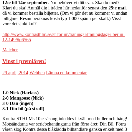
12:e till 14:e september
. Nu behöver vi ditt svar. Ska du med?
Klart du ska! Anmäl dig i tråden här nedanför senast den
25:e maj
,
då vi kommer beställa biljetter. (Om vi gör det nu kommer vi undan
billigare. Resan beräknas kosta typ 1 000 spänn per skaft.) Visst
vore det sjukt kul?
http://www.kontrasthlm.se/sf-forum/traningar/traningslager-berlin-
12-149/#p6565
Matcher
Vinst i premiären!
29 april, 2014
Webben
Lämna en kommentar
1-0 Nick (Hartass)
2-0 Mangoose (Nick)
3-0 Dan (ingen)
3-1 Din bil (på straff)
Kontra STHLMs 10:e säsong inleddes i kväll med buller och bång!
Motståndarna var seriebekantingarna från förra året: Din Bil. Förra
våren slog Kontra dessa blåklädda bilhandlare ganska enkelt med 3-