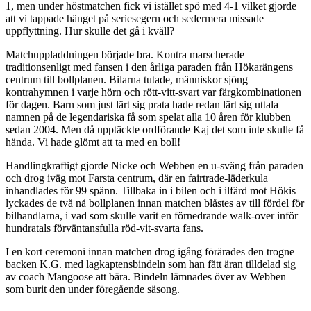
1, men under höstmatchen fick vi istället spö med 4-1 vilket gjorde
att vi tappade hänget på seriesegern och sedermera missade
uppflyttning. Hur skulle det gå i kväll?
Matchuppladdningen började bra. Kontra marscherade
traditionsenligt med fansen i den årliga paraden från Hökarängens
centrum till bollplanen. Bilarna tutade, människor sjöng
kontrahymnen i varje hörn och rött-vitt-svart var färgkombinationen
för dagen. Barn som just lärt sig prata hade redan lärt sig uttala
namnen på de legendariska få som spelat alla 10 åren för klubben
sedan 2004. Men då upptäckte ordförande Kaj det som inte skulle få
hända. Vi hade glömt att ta med en boll!
Handlingkraftigt gjorde Nicke och Webben en u-sväng från paraden
och drog iväg mot Farsta centrum, där en fairtrade-läderkula
inhandlades för 99 spänn. Tillbaka in i bilen och i ilfärd mot Hökis
lyckades de två nå bollplanen innan matchen blåstes av till fördel för
bilhandlarna, i vad som skulle varit en förnedrande walk-over inför
hundratals förväntansfulla röd-vit-svarta fans.
I en kort ceremoni innan matchen drog igång förärades den trogne
backen K.G. med lagkaptensbindeln som han fått äran tilldelad sig
av coach Mangoose att bära. Bindeln lämnades över av Webben
som burit den under föregående säsong.