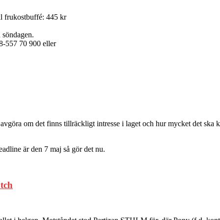
 frukostbuffé: 445 kr
å söndagen.
8-557 70 900 eller
tt avgöra om det finns tillräckligt intresse i laget och hur mycket det sk
eadline är den 7 maj så gör det nu.
atch