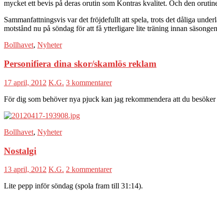
mycket ett bevis på deras orutin som Kontras kvalitet. Och den orutine
Sammanfattningsvis var det fröjdefullt att spela, trots det dåliga under
motstånd nu på söndag för att få ytterligare lite träning innan säsonge
Bollhavet
,
Nyheter
Personifiera dina skor/skamlös reklam
17 april, 2012
K.G.
3 kommentarer
För dig som behöver nya pjuck kan jag rekommendera att du besöker I
Bollhavet
,
Nyheter
Nostalgi
13 april, 2012
K.G.
2 kommentarer
Lite pepp inför söndag (spola fram till 31:14).