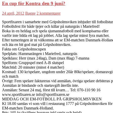
En cup för Kontra den 9 juni?
24 april, 2012
Bagge
2 kommentarer
Sportfixaren i samarbete med Gripsholmsviken inbjuder till fotbollstu
Fotbollsfest för både tjejer och killar på naturgräs i Mariefred!
Boka in en heldag och spela sjumannafotboll med kompisarna eller
varför inte bilda ett lag på jobbet. Alla lag spelar minst fyra matcher.
Efter turneringen är ni välkomna att se EM-matchen Danmark-Hollan
och äta en bit god mat på Gripsholmsviken.
Fakta om Gripsholmscupen
Spelplats: Hammarängen i Mariefred, naturgräs
Spelklass: Herr (max 24lag), Dam (max 8lag) 7-manna
Spelform: Gruppspel med A-B slutspel
Matchtid: 20 minuter (minst 4 matcher)
Kostnad: 130 kr/spelare, ungdom under 20år 80kr/spelare, domaravgif
och match
Övrigt: Fem spelare faktureras vid anmälan, övriga spelare debiteras p
Anmälan är bindande och startavgift återfås inte.
Anmälan: Senast 24 maj, först till kvarn… Tel: 070-110 90 16
www.sportfixaren.se info@sportfixaren.se
MIDDAG OCH EM-FOTBOLL PÅ GRIPSHOLMSVIKEN
Kl 18.00 samlas vi som vill i restaurang 1777 på Gripsholmsviken för a
EM-matchen Danmark-Holland.
Pris: 105 kr (kvällens husman inkl smör och bröd)