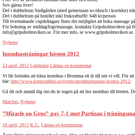
Sov gärna över!
Del i dubbelrum Stallgården (med gemensam wc/dusch i korridor) inkl
Del i dubbelrum på hotellet inkl frukostbuffé: 648 kr/person
Till övernattande cupdeltagare finns det möjlighet att boka massage p
För bokning av middag/logi/massage, kontakta Gripsholmsviken på 0
info@gripsholmsviken.se. För mer info, se www.gripsholmsviken.se.
Nyheter
Inomhusträningar hösten 2012
23 april, 2012
Lightning
Lämna en kommentar
Vi får fortsätta att träna inomhus i Bromma ett år till om vi vill. För a
här:
http://www.kontrasthlm.se/events/inomhustraning-hosten-2012/
Gå dit och anmäl dig om du är sugen på att lira inomhus till hösten. D
Matcher
,
Nyheter
”Miracle on Grus” gav 7-1 mot Partizan i träningsm
18 april, 2012
K.G.
Lämna en kommentar