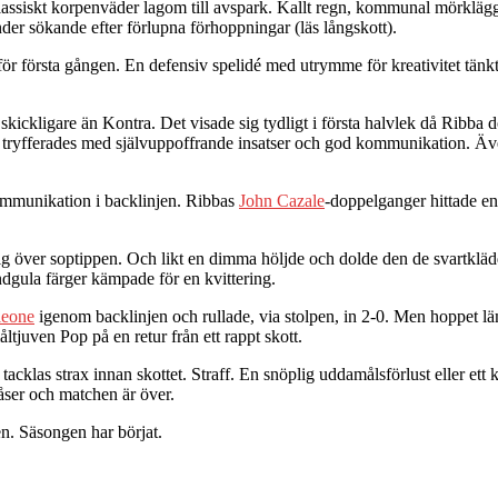
lassiskt korpenväder lagom till avspark. Kallt regn, kommunal mörkläg
nder sökande efter förlupna förhoppningar (läs långskott).
ör första gången. En defensiv spelidé med utrymme för kreativitet tänkt 
t skickligare än Kontra. Det visade sig tydligt i första halvlek då Ribb
t tryfferades med självuppoffrande insatser och god kommunikation. Äv
kommunikation i backlinjen. Ribbas
John Cazale
-doppelganger hittade en
ig över soptippen. Och likt en dimma höljde och dolde den de svartkl
ndgula färger kämpade för en kvittering.
leone
igenom backlinjen och rullade, via stolpen, in 2-0. Men hoppet läm
tjuven Pop på en retur från ett rappt skott.
tacklas strax innan skottet. Straff. En snöplig uddamålsförlust eller et
åser och matchen är över.
en. Säsongen har börjat.