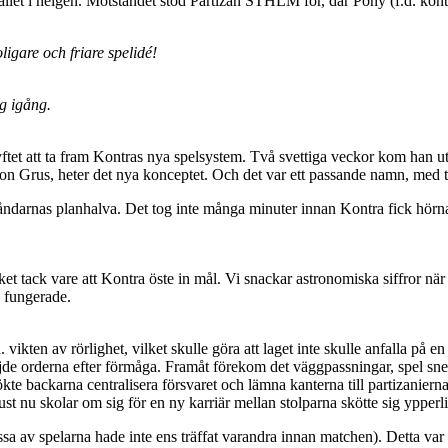
fallet i helgen. Motståndet stod Partizan STHLM för, där Pony (f.d. kontr
gare och friare spelidé!
g igång.
tet att ta fram Kontras nya spelsystem. Två svettiga veckor kom han ut
 on Grus, heter det nya konceptet. Och det var ett passande namn, med t
ndarnas planhalva. Det tog inte många minuter innan Kontra fick hörna.
ket tack vare att Kontra öste in mål. Vi snackar astronomiska siffror när
n fungerade.
en av rörlighet, vilket skulle göra att laget inte skulle anfalla på en l
ljde orderna efter förmåga. Framåt förekom det väggpassningar, spel snet
te backarna centralisera försvaret och lämna kanterna till partizanierna.
t nu skolar om sig för en ny karriär mellan stolparna skötte sig ypperl
ssa av spelarna hade inte ens träffat varandra innan matchen). Detta var 