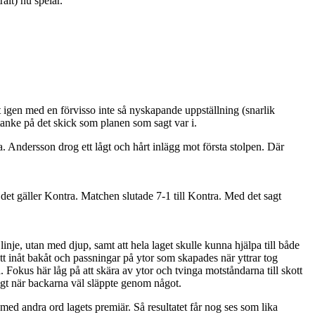
ait) nu spelar.
 igen med en förvisso inte så nyskapande uppställning (snarlik
anke på det skick som planen som sagt var i.
 Andersson drog ett lågt och hårt inlägg mot första stolpen. Där
 det gäller Kontra. Matchen slutade 7-1 till Kontra. Med det sagt
inje, utan med djup, samt att hela laget skulle kunna hjälpa till både
t inåt bakåt och passningar på ytor som skapades när yttrar tog
 Fokus här låg på att skära av ytor och tvinga motståndarna till skott
igt när backarna väl släppte genom något.
med andra ord lagets premiär. Så resultatet får nog ses som lika