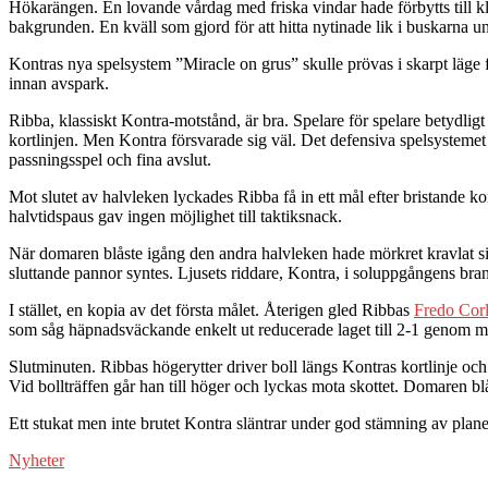
Hökarängen. En lovande vårdag med friska vindar hade förbytts till k
bakgrunden. En kväll som gjord för att hitta nytinade lik i buskarna u
Kontras nya spelsystem ”Miracle on grus” skulle prövas i skarpt läge f
innan avspark.
Ribba, klassiskt Kontra-motstånd, är bra. Spelare för spelare betydlig
kortlinjen. Men Kontra försvarade sig väl. Det defensiva spelsysteme
passningsspel och fina avslut.
Mot slutet av halvleken lyckades Ribba få in ett mål efter bristande 
halvtidspaus gav ingen möjlighet till taktiksnack.
När domaren blåste igång den andra halvleken hade mörkret kravlat s
sluttande pannor syntes. Ljusets riddare, Kontra, i soluppgångens bra
I stället, en kopia av det första målet. Återigen gled Ribbas
Fredo Cor
som såg häpnadsväckande enkelt ut reducerade laget till 2-1 genom mål
Slutminuten. Ribbas högerytter driver boll längs Kontras kortlinje och 
Vid bollträffen går han till höger och lyckas mota skottet. Domaren bl
Ett stukat men inte brutet Kontra släntrar under god stämning av plan
Nyheter