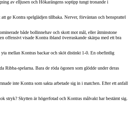
gning av elljusen och Hökarängens soptipp tungt tronande i
att ge Kontra spelglädjen tillbaka. Nerver, förväntan och bensprattel
a dominerade både bollinnehav och skott mot mål, eller åtminstone
en offensivt visade Kontra ibland överraskande skärpa med ett bra
 yta mellan Kontras backar och sköt distinkt 1-0. En obefintlig
ädda Ribba-spelarna. Bara de röda ögonen som glödde under deras
nade inte Kontra som sakta arbetade sig in i matchen. Efter ett anfall
t kok stryk? Skytten är högerfotad och Kontras målvakt har bestämt sig.