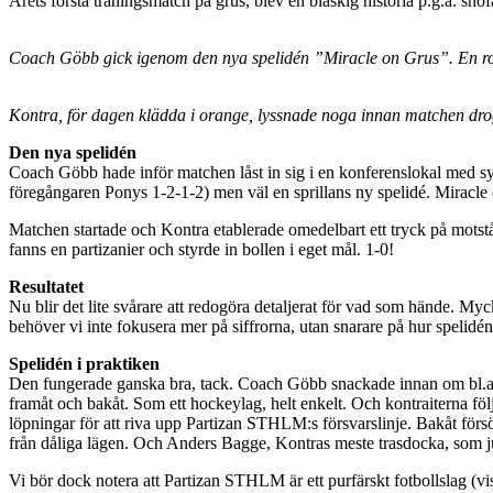
Årets första träningsmatch på grus, blev en blaskig historia p.g.a. snö
Coach Göbb gick igenom den nya spelidén ”Miracle on Grus”. En roli
Kontra, för dagen klädda i orange, lyssnade noga innan matchen dro
Den nya spelidén
Coach Göbb hade inför matchen låst in sig i en konferenslokal med syf
föregångaren Ponys 1-2-1-2) men väl en sprillans ny spelidé. Miracle
Matchen startade och Kontra etablerade omedelbart ett tryck på motstå
fanns en partizanier och styrde in bollen i eget mål. 1-0!
Resultatet
Nu blir det lite svårare att redogöra detaljerat för vad som hände. Myc
behöver vi inte fokusera mer på siffrorna, utan snarare på hur spelidé
Spelidén i praktiken
Den fungerade ganska bra, tack. Coach Göbb snackade innan om bl.a. vikt
framåt och bakåt. Som ett hockeylag, helt enkelt. Och kontraiterna fö
löpningar för att riva upp Partizan STHLM:s försvarslinje. Bakåt försök
från dåliga lägen. Och Anders Bagge, Kontras meste trasdocka, som jus
Vi bör dock notera att Partizan STHLM är ett purfärskt fotbollslag (vi