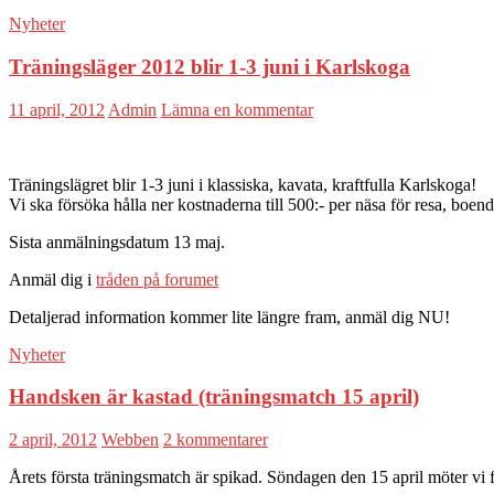
Nyheter
Träningsläger 2012 blir 1-3 juni i Karlskoga
11 april, 2012
Admin
Lämna en kommentar
Träningslägret blir 1-3 juni i klassiska, kavata, kraftfulla Karlskoga!
Vi ska försöka hålla ner kostnaderna till 500:- per näsa för resa, boe
Sista anmälningsdatum 13 maj.
Anmäl dig i
tråden på forumet
Detaljerad information kommer lite längre fram, anmäl dig NU!
Nyheter
Handsken är kastad (träningsmatch 15 april)
2 april, 2012
Webben
2 kommentarer
Årets första träningsmatch är spikad. Söndagen den 15 april möter vi f