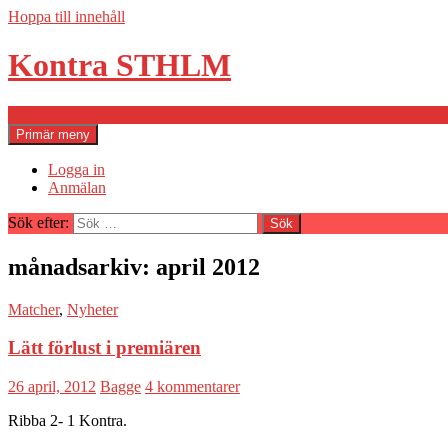
Hoppa till innehåll
Kontra STHLM
Sök
Primär meny
Logga in
Anmälan
Sök efter:
månadsarkiv: april 2012
Matcher
,
Nyheter
Lätt förlust i premiären
26 april, 2012
Bagge
4 kommentarer
Ribba 2- 1 Kontra.