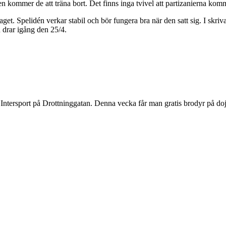
n kommer de att träna bort. Det finns inga tvivel att partizanierna komm
laget. Spelidén verkar stabil och bör fungera bra när den satt sig. I skri
n drar igång den 25/4.
ntersport på Drottninggatan. Denna vecka får man gratis brodyr på do