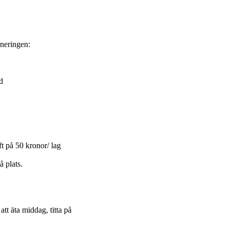
rneringen:
d
t på 50 kronor/ lag
å plats.
tt äta middag, titta på