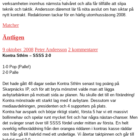
verksamheten inomhus närmsta halvåret och alla får tillfälle att slipa
teknik och taktik. Andersson däremot lär få nöta avslut om han siktar på
nytt kontrakt. Redaktionen tackar för en härlig utomhussäsong 2008.
Matcher
Äntligen
9 oktober, 2008
Peter Andersson
2 kommentarer
Kontra Sthlm – SSSS 2-0
1-0 Pop (Palle!)
2-0 Palle
Det hade gått 48 dagar sedan Kontra Sthlm senast tog poäng på
Skarpnäcks IP, och för att bryta mönstret valde man att lägga
avbytarbänken på motsatt sida av planen. Nu skulle det till en förändring!
Kontra mönstrade ett starkt lag med 4 avbytare. Dessutom var
mediaavdelningen, presidenten och 4 supporters på plats.
Kontra har avspark och börjar riktigt starkt, första 5 har vi ett massivt
bollinnehav och spelar runt mycket fint och har några nästan-chanser. Men
det svänger snart över till SSSS fördel under mitten av första. En helt
overklig reflexräddning från den orangea riddaren i kontras kasse räddar
oss från gå till halvtid med ett underläge. Vi återtar taktpinnen och går till
halvtid med 0-0.