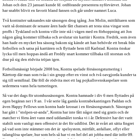
Johan och den 23 januari kunde fd. ordförande presentera nyförvärvet. Johan
har snabbt blivit en favorit bland fansen och går under namnet Luca.
Två kontraiter saknandes när säsongen drog igång. Jon Molin, mittfältaren som
varit så dominant de senaste åren hade fått chansen att testa sina vingar som
proffs i Tyskland och kontra ville inte stå i vägen med en förhoppning att Jon
någon gång kommer tillbaka och avslutar sin karriär i Kontra. Fredrik, som även
han hade en mycket bra säsong bakom sig kände att han behövde ett break från
fotbollen och satsa på karriären och flyttade hem till Karlstad. Kontra önskar
lycka till men hoppas ändå att Freddy snart kommer tillbaka till storstan och
drar på sig den rödvita tröjan igen.
Fotbollsmässigt började 2008 bra, Kontra spelade försäsongsturnering i
Kärrtorp där man som tvåa i sin grupp efter en vinst och två oavgjorda kunder ta
sig till semifinal. Där föll de rödvita mot ett lag pojkallsvenskaspelare som
sedermera vann hela turneringen.
Så var det dags för utomhussäsongen. Kontra hamnade i div 6 men flyttades på
egen begäran ner i 9:an.
I vår serie låg gamla kontrabekantingen Paddan och
även Happy Fellows som kontra hade krossat i en försäsongsmatch. Säsongen
har gått i ”stolpen-ut-anda”, Kontra har inte fått något med sig gratis och de
matcher vi förra året vann med uddamålet torska vi i år. Defensivt har det varit
stabilt som vanligt men offensivt är det för uddlöst. Det är svårt att sätta fingret
på vad som inte stämmer om det är
spelsystem, mittfält, anfallare, oflyt eller
talanglösa spelare, hur som hels så har vi en hel del att jobba med där inför 09.