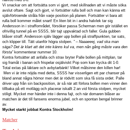
Vi snackar om att fortsätta som vi gjort, med skillnaden att vi måste söka
avslut oftare. Sagt och gjort, vi fortsätter rulla boll och man kan känna ett
självförtroende stråla från varje position på planen. Fortsätter vi bara att
rulla boll kommer målet snart! En liten bit in i andra halvlek tar sig
Andersson in i straffområdet, försöker passa Scherman men gör istället en
ofrivillig tunnel på en SSSS, blir tajt uppvaktad och faller. Gula gubben
blåser straff. Andersson själv lägger upp bollen på straffpunkten, tar sats,
och klipper till. Tätt utanför högra stolpen.
” – Naaaeeej, vad ska man
säga? Det är klart att det inte känns kul va, men nån gång måste vara den
första”
kommenterar nummer 10.
Kontra fortsätter att anfalla och strax bryter Palle bollen på mittplan, tar
sig framåt i banan och frispelar osjälviskt Pop som kan trycka dit 1-0.
Total extas på läktare och avbytarbänk! Vilket målsinne den killen har!
Men vi är inte nöjda med detta, SSSS har visserligen ett par chanser på
bland annat några hörnor men det är rödvitt som ska få sista ordet. Palle
driver upp från sin backposition, är så när att förlora bollen men vinner den
tillbaka på ett motlägg och placerar iskallt 2:an vid första stolpen, mycket
stiligt. Mycket mer händer inte i denna fajt, och när domaren blåser av
matchen är det till fansens enorma jubel, och en spontan bengal brinner
av.
Mycket starkt jobbat Kontra Stockholm!
Matcher