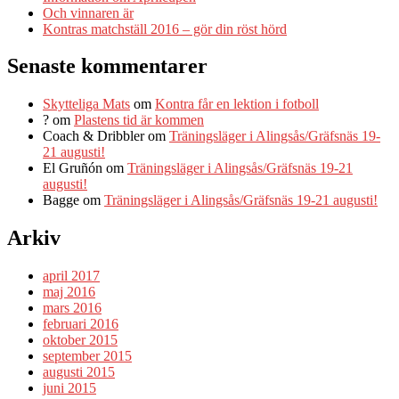
Och vinnaren är
Kontras matchställ 2016 – gör din röst hörd
Senaste kommentarer
Skytteliga Mats
om
Kontra får en lektion i fotboll
?
om
Plastens tid är kommen
Coach & Dribbler
om
Träningsläger i Alingsås/Gräfsnäs 19-
21 augusti!
El Gruñón
om
Träningsläger i Alingsås/Gräfsnäs 19-21
augusti!
Bagge
om
Träningsläger i Alingsås/Gräfsnäs 19-21 augusti!
Arkiv
april 2017
maj 2016
mars 2016
februari 2016
oktober 2015
september 2015
augusti 2015
juni 2015