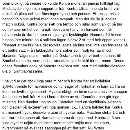
Som brukligt på senare tid kunde Kontra mönstra i princip fulltaligt lag.
Mediaavdelningen och supportrar från Kontra Ultras innersta krets var
också på plats och ger föreningen tyngd och pondus. Ett obligatoriskt
bengaltifo hinns också med innan avspark. Men det skulle ju spelas
match också. Kontra börjar i ett bra tempo och rullar som vanligt på bra
och skapar en hel del framåt, dessvärre har vi en forward som för
närvarande är lika het som en djupfryst kycklingfilé. Nummer 10 hinner
bränna inte mindre än 4 solklara lägen (varav 2 st med helt öppen kasse).
Pinsamt att se hur hela det rödvita lagets så fina spel inte kan förvaltas på
ett bättre sätt. Från läktarplats hörs saker som ”sälj för faan!” och
liknande. Någonstans i mitten på första halvlek ger vi bort en chans till
Sambabrassarna, som endast stundtals gjorde skäl för sitt namn. Denna
chans förvaltas dock på sämsta tänkbara sätt, sett med rödvita glasögon.
0-1 till Sambabrassarna.
I halvtid är det dock inga sura miner och Kontra har ett kollektivt
självförtroende för närvarande och vi säger att fortsätter vi bara att lira så
kommer kvitteringen snart. Mycket riktigt, en bit in i andra halvlek snappar
Joel upp en boll från Mats i bortre delen av straffområdet och gör inga
misstag. Han dundrar upp bollen i nättaket med en signifikativ älgspark
och glädjen på läktaren vet inga gränser! 1-1. I andra halvlek har Kontra
ett massivt tryck, dessvärre utan att lyckas näta. Matchen slutar 1-1 och
det tror redaktionen att Sambabrassarna är nöjda med. Kontra är å sin
sida mycket nöjda med spelet men mindre nöjda med resultatet,
hursomhelst så avslutas säsongen på ett fint sätt. Nu flyttas