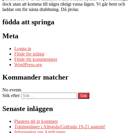
dock utan att komma till några riktigt vassa lägen. Vi går hem och
laddar om för nästa drabbning. Då jävlar.
födda att springa
Meta
Logga in
Flöde för inlägg
Flöde för kommentarer
WordPress.org
Kommander matcher
No events
Sök efter:
Senaste inläggen
Plastens tid är kommen
Träningsläger i Alingsås/Gräfsnäs 19-21 augusti!
Information om Aprilcupen