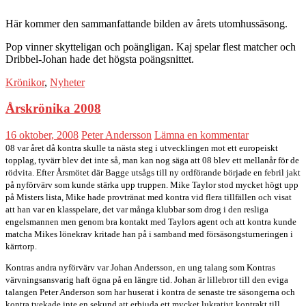
Här kommer den sammanfattande bilden av årets utomhussäsong.
Pop vinner skytteligan och poängligan. Kaj spelar flest matcher och
Dribbel-Johan hade det högsta poängsnittet.
Krönikor
,
Nyheter
Årskrönika 2008
16 oktober, 2008
Peter Andersson
Lämna en kommentar
08 var året då kontra skulle ta nästa steg i utvecklingen mot ett europeiskt
topplag, tyvärr blev det inte så, man kan nog säga att 08 blev ett mellanår för de
rödvita. Efter Årsmötet där Bagge utsågs till ny ordförande började en febril jakt
på nyförvärv som kunde stärka upp truppen. Mike Taylor stod mycket högt upp
på Misters lista, Mike hade provtränat med kontra vid flera tillfällen och visat
att han var en klasspelare, det var många klubbar som drog i den resliga
engelsmannen men genom bra kontakt med Taylors agent och att kontra kunde
matcha Mikes lönekrav kritade han på i samband med försäsongsturneringen i
kärrtorp.
Kontras andra nyförvärv var Johan Andersson, en ung talang som Kontras
värvningsansvarig haft ögna på en längre tid. Johan är lillebror till den eviga
talangen Peter Anderson som har huserat i kontra de senaste tre säsongerna och
kontra tvekade inte en sekund att erbjuda ett mycket lukrativt kontrakt till