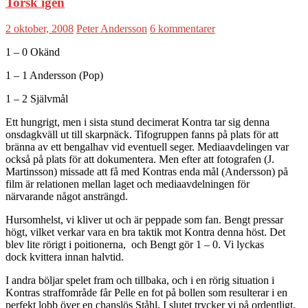
Torsk igen
2 oktober, 2008
Peter Andersson
6 kommentarer
1 – 0 Okänd
1 – 1 Andersson (Pop)
1 – 2 Självmål
Ett hungrigt, men i sista stund decimerat Kontra tar sig denna
onsdagkväll ut till skarpnäck. Tifogruppen fanns på plats för att
bränna av ett bengalhav vid eventuell seger. Mediaavdelingen var
också på plats för att dokumentera. Men efter att fotografen (J.
Martinsson) missade att få med Kontras enda mål (Andersson) på
film är relationen mellan laget och mediaavdelningen för
närvarande något ansträngd.
Hursomhelst, vi kliver ut och är peppade som fan. Bengt pressar
högt, vilket verkar vara en bra taktik mot Kontra denna höst. Det
blev lite rörigt i poitionerna, och Bengt gör 1 – 0. Vi lyckas
dock kvittera innan halvtid.
I andra böljar spelet fram och tillbaka, och i en rörig situation i
Kontras straffområde får Pelle en fot på bollen som resulterar i en
perfekt lobb över en chanslös Ståhl. I slutet trycker vi på ordentligt,