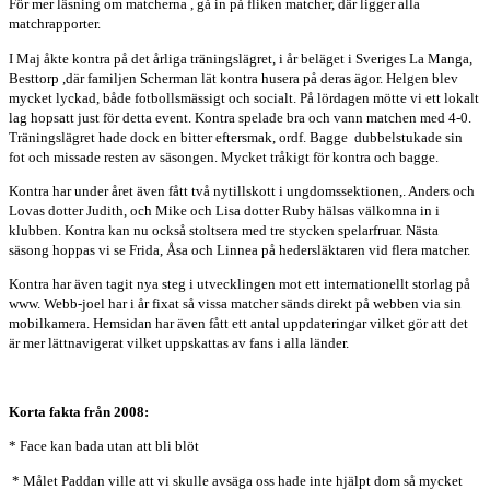
För mer läsning om matcherna , gå in på fliken matcher, där ligger alla
matchrapporter.
I Maj åkte kontra på det årliga träningslägret, i år beläget i Sveriges La Manga,
Besttorp ,där familjen Scherman lät kontra husera på deras ägor. Helgen blev
mycket lyckad, både fotbollsmässigt och socialt. På lördagen mötte vi ett lokalt
lag hopsatt just för detta event. Kontra spelade bra och vann matchen med 4-0.
Träningslägret hade dock en bitter eftersmak, ordf. Bagge
dubbelstukade sin
fot och missade resten av säsongen. Mycket tråkigt för kontra och bagge.
Kontra har under året även fått två nytillskott i ungdomssektionen,. Anders och
Lovas dotter Judith, och Mike och Lisa dotter Ruby hälsas välkomna in i
klubben. Kontra kan nu också stoltsera med tre stycken spelarfruar. Nästa
säsong hoppas vi se Frida, Åsa och Linnea på hedersläktaren vid flera matcher.
Kontra har även tagit nya steg i utvecklingen mot ett internationellt storlag på
www. Webb-joel har i år fixat så vissa matcher sänds direkt på webben via sin
mobilkamera. Hemsidan har även fått ett antal uppdateringar vilket gör att det
är mer lättnavigerat vilket uppskattas av fans i alla länder.
Korta fakta från 2008:
* Face kan bada utan att bli blöt
* Målet Paddan ville att vi skulle avsäga oss hade inte hjälpt dom så mycket