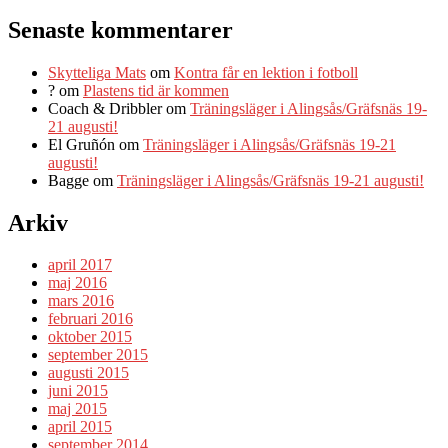
Senaste kommentarer
Skytteliga Mats
om
Kontra får en lektion i fotboll
?
om
Plastens tid är kommen
Coach & Dribbler
om
Träningsläger i Alingsås/Gräfsnäs 19-
21 augusti!
El Gruñón
om
Träningsläger i Alingsås/Gräfsnäs 19-21
augusti!
Bagge
om
Träningsläger i Alingsås/Gräfsnäs 19-21 augusti!
Arkiv
april 2017
maj 2016
mars 2016
februari 2016
oktober 2015
september 2015
augusti 2015
juni 2015
maj 2015
april 2015
september 2014