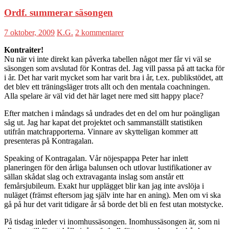
Ordf. summerar säsongen
7 oktober, 2009
K.G.
2 kommentarer
Kontraiter!
Nu när vi inte direkt kan påverka tabellen något mer får vi väl se
säsongen som avslutad för Kontras del. Jag vill passa på att tacka för
i år. Det har varit mycket som har varit bra i år, t.ex. publikstödet, att
det blev ett träningsläger trots allt och den mentala coachningen.
Alla spelare är väl vid det här laget nere med sitt happy place?
Efter matchen i måndags så undrades det en del om hur poängligan
såg ut. Jag har kapat det projektet och sammanställt statistiken
utifrån matchrapporterna. Vinnare av skytteligan kommer att
presenteras på Kontragalan.
Speaking of Kontragalan. Vår nöjespappa Peter har inlett
planeringen för den årliga balunsen och utlovar lustifikationer av
sällan skådat slag och extravaganta inslag som anstår ett
femårsjubileum. Exakt hur upplägget blir kan jag inte avslöja i
nuläget (främst eftersom jag själv inte har en aning). Men om vi ska
gå på hur det varit tidigare år så borde det bli en fest utan motstycke.
På tisdag inleder vi inomhussäsongen. Inomhussäsongen är, som ni