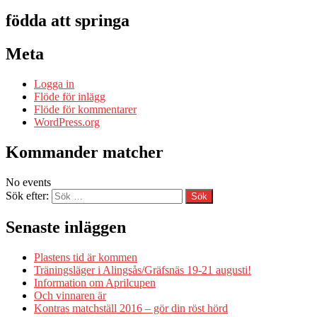
födda att springa
Meta
Logga in
Flöde för inlägg
Flöde för kommentarer
WordPress.org
Kommander matcher
No events
Sök efter:
Senaste inläggen
Plastens tid är kommen
Träningsläger i Alingsås/Gräfsnäs 19-21 augusti!
Information om Aprilcupen
Och vinnaren är
Kontras matchställ 2016 – gör din röst hörd