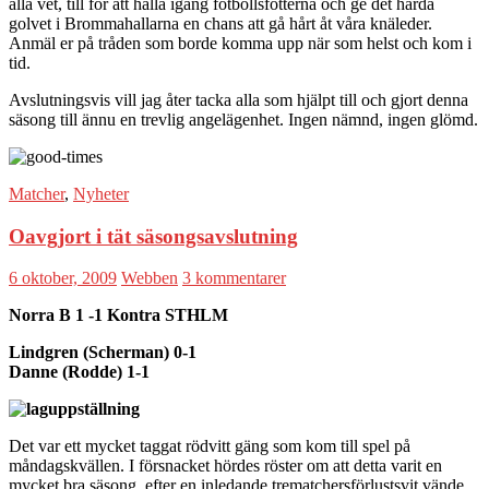
alla vet, till för att hålla igång fotbollsfötterna och ge det hårda
golvet i Brommahallarna en chans att gå hårt åt våra knäleder.
Anmäl er på tråden som borde komma upp när som helst och kom i
tid.
Avslutningsvis vill jag åter tacka alla som hjälpt till och gjort denna
säsong till ännu en trevlig angelägenhet. Ingen nämnd, ingen glömd.
Matcher
,
Nyheter
Oavgjort i tät säsongsavslutning
6 oktober, 2009
Webben
3 kommentarer
Norra B 1 -1 Kontra STHLM
Lindgren (Scherman) 0-1
Danne (Rodde) 1-1
Det var ett mycket taggat rödvitt gäng som kom till spel på
måndagskvällen. I försnacket hördes röster om att detta varit en
mycket bra säsong, efter en inledande trematchersförlustsvit vände