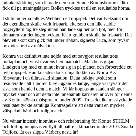
mirakelräddning som liknade den som Sunne Brunnsborrares dito
fick till på träningslägret. Bollen trycktes ut till en resultatlös hörna.
I slutminuterna fälldes Webben i ett uppspel. Det var tveksamt om
det egentligen skulle varit frispark, eftersom den lille stabile
högeryttern tog tre steg innan han lade sig ner och tjöt, men för
domaren var det ingen tvekan. Klart grabben skulle ha frispark! Det
blev ett skott som gick tätt under ribban, signerat Luca, som tyvärr
boxades bort av målvakten.
Kontra var definitivt inte nöjda med ett oavgjort resultat trots
bortaplan och vinst i vårens hemmamatch. Matchens gigant
Lindgren tog med en minut kvar sig in på planen och förberedde ett
nytt uppspel. Han knäades dock i mjälttrakten av Norra B:s
försvarare i en tilltrasslad situation. Detta tråkiga avslut som
resulterade i att Lindren blev liggandes länge, länge var tyvärr det
sista som hände i denna match. Vi får hoppas att skadan släpper
mycket snart och att detta inte innebär att karriären är över för denna
av Kontra största målsprutare under 2009. Trots det lite misslyckade
resultatet tyckte samtliga Kontraspelare att detta varit en mycket
välspelad, hård och rolig match.
Nu väntar intensiv inomhus- och rehabträning för Kontra STHLM
och förhoppningsvis en flytt till bättre jaktmarker under 2010. Snälla
Teljfors, låt oss slippa Vårberg nästa år!