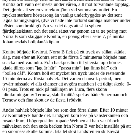
Kontra och vann det mesta under våren, allt mot förväntade topplag.
Det gjorde att serien var rekordjämn vid sommaravbrottet. En
mycket starkare höstsäsong än vanligt underbyggdes av det sent
lagda träningslägret, (dvs vi hade inte förlorat samliga matcher under
hösten som brukligt). Nu var det dags att sätta spiken i
fjärdeplatskistan och det enda sättet var genom att ta tre poäng mot
Norra B som skuggade Kontra, en poäng efter i serie 7, på anrika
Johannesdals bollplan/skitplan.
Kontra började förvirrat. Norra B fick på ett tryck av sällan skådat
slag, men efter att Kontra rett ut de första 5 minuterna började man
snacka med varandra. Från backposition till yttersta topp hördes
glada tillrop som ”jag är här”, ”passa mig”, jag finns här” och
”bollen då!”. Kontra höll ett mycket bra tryck under de resterande
15 minuterna av första halvlek. Det var en chansrik period, men
tyvärr missade vi alla chanser att avgöra matchen i ett tidigt skede. 0-
0 i paus. Trots en nick på mållinjen av Luca, flera sköna
ultrakutningar av Ternow, stabilt mittlåsspel av både Scherman och
Ternow och fina skott av de flesta i rödvitt.
Andra halvlek började lika bra som den förra slutat. Efter 10 miuter
av Kontratryck hände det. Lindgren kom loss på vänsterkanten och
rusade fram, i högerposition ropade Webben att han var fri och
målvakten och den enda backen från Norra B var helt inställda på att
en smörpass skulle komma. Istället slog Lindgren en skitsnygg