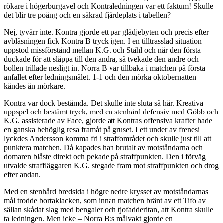
rökare i högerburgavel och Kontraledningen var ett faktum! Skulle
det blir tre poäng och en säkrad fjärdeplats i tabellen?
Nej, tyvärr inte. Kontra gjorde ett par glädjebyten och precis efter
avblåsningen fick Kontra B tryck igen. I en tilltrasslad situation
uppstod missförstånd mellan K.G. och Ståhl och när den första
duckade för att släppa till den andra, så tvekade den andre och
bollen trillade nesligt in. Norra B var tillbaka i matchen på första
anfallet efter ledningsmålet. 1-1 och den mörka oktobernatten
kändes än mörkare.
Kontra var dock bestämda. Det skulle inte sluta så här. Kreativa
uppspel och bestämt tryck, med en stenhård defensiv med Göbb och
K.G. assisterade av Face, gjorde att Kontras offensiva krafter hade
en ganska behöglig resa framåt på gruset. I ett under av frenesi
lyckdes Andersson komma fri i straffområdet och skulle just till att
punktera matchen. Då kapades han brutalt av motståndarna och
domaren blåste direkt och pekade på straffpunkten. Den i förväg
utvalde straffläggaren K.G. stegade fram mot straffpunkten och drog
efter andan.
Med en stenhård bredsida i högre nedre krysset av motståndarnas
mål trodde bortaklacken, som innan matchen bränt av ett Tifo av
sällan skådat slag med bengaler och tjofadderitan, att Kontra skulle
ta ledningen. Men icke – Norra B:s målvakt gjorde en