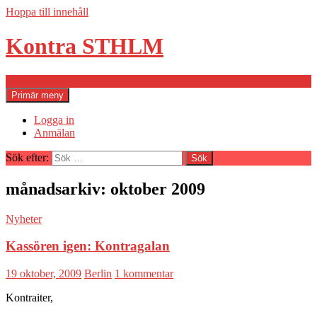
Hoppa till innehåll
Kontra STHLM
Sök
Primär meny
Logga in
Anmälan
Sök efter:
månadsarkiv: oktober 2009
Nyheter
Kassören igen: Kontragalan
19 oktober, 2009
Berlin
1 kommentar
Kontraiter,