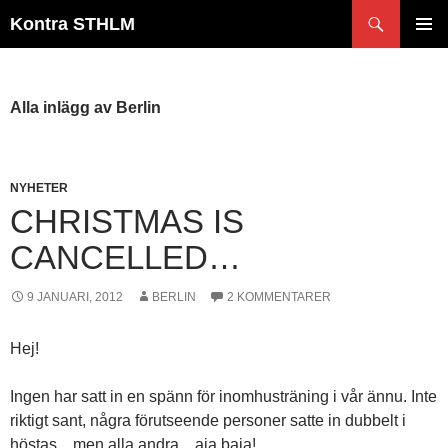
Hoppa
Sök
Kontra STHLM
till
PRIMÄR
innehåll
MENY
Alla inlägg av Berlin
NYHETER
CHRISTMAS IS
CANCELLED…
9 JANUARI, 2012
BERLIN
2 KOMMENTARER
Hej!
Ingen har satt in en spänn för inomhusträning i vår ännu. Inte
riktigt sant, några förutseende personer satte in dubbelt i
höstas…men alla andra…aja baja!