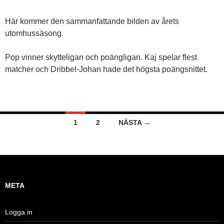
Här kommer den sammanfattande bilden av årets
utomhussäsong.
Pop vinner skytteligan och poängligan. Kaj spelar flest
matcher och Dribbel-Johan hade det högsta poängsnittet.
Inläggsnavigering
1
2
NÄSTA →
META
Logga in