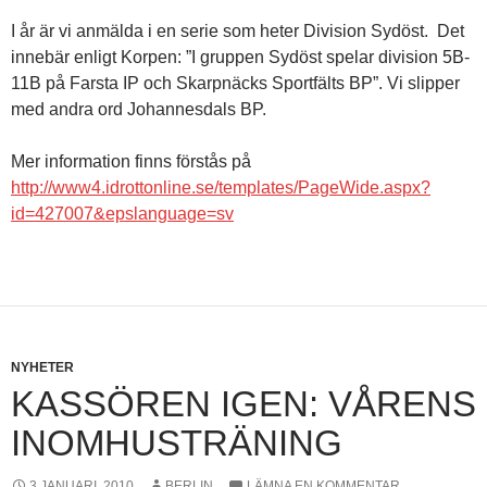
I år är vi anmälda i en serie som heter Division Sydöst. Det
innebär enligt Korpen: ”I gruppen Sydöst spelar division 5B-
11B på Farsta IP och Skarpnäcks Sportfälts BP”. Vi slipper
med andra ord Johannesdals BP.
Mer information finns förstås på
http://www4.idrottonline.se/templates/PageWide.aspx?
id=427007&epslanguage=sv
NYHETER
KASSÖREN IGEN: VÅRENS
INOMHUSTRÄNING
3 JANUARI, 2010
BERLIN
LÄMNA EN KOMMENTAR