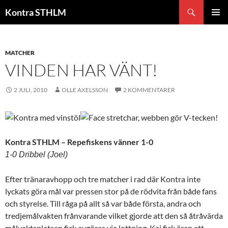
Hoppa
Sök
Kontra STHLM
till
PRIMÄR
innehåll
MENY
MATCHER
VINDEN HAR VÄNT!
2 JULI, 2010
OLLE AXELSSON
2 KOMMENTARER
Kontra STHLM – Repefiskens vänner 1-0
1-0 Dribbel (Joel)
Efter tränaravhopp och tre matcher i rad där Kontra inte
lyckats göra mål var pressen stor på de rödvita från både fans
och styrelse. Till råga på allt så var både första, andra och
tredjemålvakten frånvarande vilket gjorde att den så åtråvärda
målvaktsplatsen fick avgöras via lottning. Kaj fick äran att