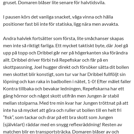
gruset. Domaren blåser lite senare för halvtidsvila.
I pausen körs det vanliga snacket, våga vinna och hålla
positioner fast bli inte för statiska, ligg nära men avvakta.
Andra halvlek fortsätter som första, lite småchanser skapas
men inte så riktigt farliga. Ett mycket taktiskt byte, där Joel gå
upp på topp och Dribbel går ner på högerkanten ska förändra
allt. Dribbel driver förbi två Repefiskar och får på en
skottpassning, Joel hugger direkt och försöker sätta dit bollen
men skottet blir konstigt, som tur var har Dribbel fullföljt sin
löpning och kan raka in badbollen i nätet, 1-0! Efter målet faller
Kontra tillbaka och bevakar ledningen, Repefiskarna har ett
gäng hörnor och något skott utifrån men Jungen är stabil
mellan stolparna. Med tre min kvar har Jungen tröttnat på att
inte ha så mycket att göra och ruller ut bollen till en helt fri
”fisk”, som tackar och drar på ett bra skott som Jungen
(självklart) räddar med en snygg reflexräddning! Resten av
matchen blir en transportsträcka. Domaren blåser av och