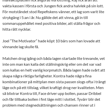
vakta kassen i första och Jungen fick andra halvlek på sin lott.
För motståndet stod Repefiskens vänner, ett lag som varit lite
strykgäng i 5:an i år. Nu gällde det att vinna, gå in till
sommaruppehållet med positiva bilder, att ställa frågor och
hitta rätt nycklar.
Joel ”The Motivator” hade köpt 10 bärs som han lovade att
vinnande lag skulle få.
Matchen drog igång och båda lagen startade lite trevande, vet
inte om man kan kalla det ställningskrig eller om det var vad
som kallas en helt vanlig korpmatch. Båda lagen hade svårt att
skapa några riktiga farligheter. Kontra hade några fina
kombinationer på mittplan men sista passen slogs ofta i trängt
läge och på ett tillslag, vilket kraftigt drog ner kvaliteten. Men
så blixtrar Kontra till, Face driver upp bollen, passar Dribbel
och får tillbaka bollen i fint läge mitt i slottet. Tyvärr blir det
problem med stegnedsättningen och chansen rinner ut i