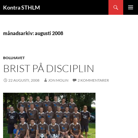
Hoppa
Sök
Kontra STHLM
till
PRIMÄR
innehåll
MENY
månadsarkiv: augusti 2008
BOLLHAVET
BRIST PÅ DISCIPLIN
22 AUGUSTI, 2008
JON MOLIN
2 KOMMENTARER