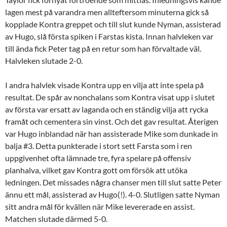
lagen mest på varandra men allteftersom minuterna gick så
kopplade Kontra greppet och till slut kunde Nyman, assisterad
av Hugo, slå första spiken i Farstas kista. Innan halvleken var
till ända fick Peter tag på en retur som han förvaltade väl.
Halvleken slutade 2-0.
I andra halvlek visade Kontra upp en vilja att inte spela på
resultat. De spår av nonchalans som Kontra visat upp i slutet
av första var ersatt av laganda och en ständig vilja att rycka
framåt och cementera sin vinst. Och det gav resultat. Återigen
var Hugo inblandad när han assisterade Mike som dunkade in
balja #3. Detta punkterade i stort sett Farsta som i ren
uppgivenhet ofta lämnade tre, fyra spelare på offensiv
planhalva, vilket gav Kontra gott om försök att utöka
ledningen. Det missades några chanser men till slut satte Peter
ännu ett mål, assisterad av Hugo(!). 4-0. Slutligen satte Nyman
sitt andra mål för kvällen när Mike levererade en assist.
Matchen slutade därmed 5-0.