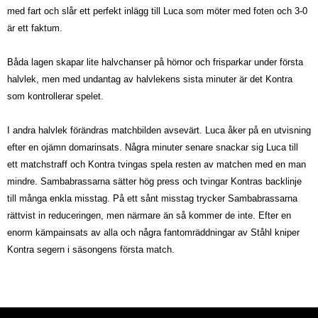
med fart och slår ett perfekt inlägg till Luca som möter med foten och 3-0
är ett faktum.
Båda lagen skapar lite halvchanser på hörnor och frisparkar under första
halvlek, men med undantag av halvlekens sista minuter är det Kontra
som kontrollerar spelet.
I andra halvlek förändras matchbilden avsevärt. Luca åker på en utvisning
efter en ojämn domarinsats. Några minuter senare snackar sig Luca till
ett matchstraff och Kontra tvingas spela resten av matchen med en man
mindre. Sambabrassarna sätter hög press och tvingar Kontras backlinje
till många enkla misstag. På ett sånt misstag trycker Sambabrassarna
rättvist in reduceringen, men närmare än så kommer de inte. Efter en
enorm kämpainsats av alla och några fantomräddningar av Ståhl kniper
Kontra segern i säsongens första match.