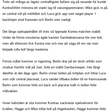
Trots att många av lagets centralfigurer befann sig på resande fot kunde
KontraSthlm mönstra ett starkt lag till säsongspremiären. Mike gick in på
en central roll på mittfältet och Luca gick upp som target player. I
backlinjen stod Kanonen och Berlin som vanligt.
Det långa speluppehållet till trots så öppnade Kontra matchen stabilt.
Under de första minuterna ägde kanske Sambabrassarna lite mer boll,
men allt eftersom fick Kontra mer och mer att säga till om när man
började rulla boll längs kanterna.
Första målet kommer ur ingenting; Berlin drar på ett skott utifrån som
studsar framför mål på Joel, förbi en ställd Samba-keeper. Inte långt
därefter är det dags igen. Berlin vinner bollen på mittplan och hittar Luca
som står central placerad, Luca vänder tillbaka bollen till en framrusande
Berlin som kommer förbi sin back och placerar kallt in bollen förbi
målvakten.
Innan halvtiden är slut kommer Kontras vackraste spelsekvens för
kvällen; Hagge och Mike trillar boll på högerkanten, Hagge kommer förbi