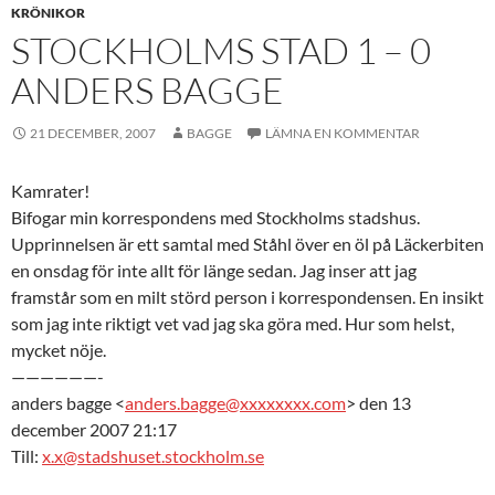
KRÖNIKOR
STOCKHOLMS STAD 1 – 0
ANDERS BAGGE
21 DECEMBER, 2007
BAGGE
LÄMNA EN KOMMENTAR
Kamrater!
Bifogar min korrespondens med Stockholms stadshus.
Upprinnelsen är ett samtal med Ståhl över en öl på Läckerbiten
en onsdag för inte allt för länge sedan. Jag inser att jag
framstår som en milt störd person i korrespondensen. En insikt
som jag inte riktigt vet vad jag ska göra med. Hur som helst,
mycket nöje.
——————-
anders bagge <
anders.bagge@xxxxxxxx.com
> den 13
december 2007 21:17
Till:
x.x@stadshuset.stockholm.se