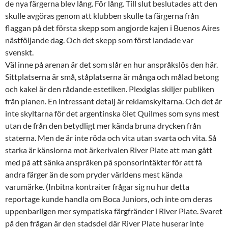
de nya färgerna blev lång. För lång. Till slut beslutades att den
skulle avgöras genom att klubben skulle ta färgerna från
flaggan på det första skepp som angjorde kajen i Buenos Aires
nästföljande dag. Och det skepp som först landade var
svenskt.
Väl inne på arenan är det som slår en hur anspråkslös den här.
Sittplatserna är små, ståplatserna är många och målad betong
och kakel är den rådande estetiken. Plexiglas skiljer publiken
från planen. En intressant detalj är reklamskyltarna. Och det är
inte skyltarna för det argentinska ölet Quilmes som syns mest
utan de från den betydligt mer kända bruna drycken från
staterna. Men de är inte röda och vita utan svarta och vita. Så
starka är känslorna mot ärkerivalen River Plate att man gått
med på att sänka anspråken på sponsorintäkter för att få
andra färger än de som pryder världens mest kända
varumärke. (Inbitna kontraiter frågar sig nu hur detta
reportage kunde handla om Boca Juniors, och inte om deras
uppenbarligen mer sympatiska färgfränder i River Plate. Svaret
på den frågan är den stadsdel där River Plate huserar inte