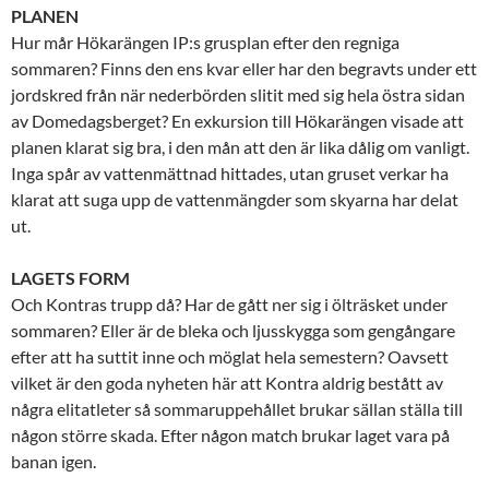
PLANEN
Hur mår Hökarängen IP:s grusplan efter den regniga
sommaren? Finns den ens kvar eller har den begravts under ett
jordskred från när nederbörden slitit med sig hela östra sidan
av Domedagsberget? En exkursion till Hökarängen visade att
planen klarat sig bra, i den mån att den är lika dålig om vanligt.
Inga spår av vattenmättnad hittades, utan gruset verkar ha
klarat att suga upp de vattenmängder som skyarna har delat
ut.
LAGETS FORM
Och Kontras trupp då? Har de gått ner sig i ölträsket under
sommaren? Eller är de bleka och ljusskygga som gengångare
efter att ha suttit inne och möglat hela semestern? Oavsett
vilket är den goda nyheten här att Kontra aldrig bestått av
några elitatleter så sommaruppehållet brukar sällan ställa till
någon större skada. Efter någon match brukar laget vara på
banan igen.