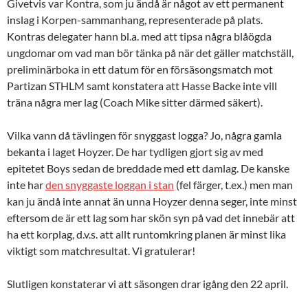
Givetvis var Kontra, som ju ändå är något av ett permanent
inslag i Korpen-sammanhang, representerade på plats.
Kontras delegater hann bl.a. med att tipsa några blåögda
ungdomar om vad man bör tänka på när det gäller matchställ,
preliminärboka in ett datum för en försäsongsmatch mot
Partizan STHLM samt konstatera att Hasse Backe inte vill
träna några mer lag (Coach Mike sitter därmed säkert).
Vilka vann då tävlingen för snyggast logga? Jo, några gamla
bekanta i laget Hoyzer. De har tydligen gjort sig av med
epitetet Boys sedan de breddade med ett damlag. De kanske
inte har
den snyggaste loggan i stan
(fel färger, t.ex.) men man
kan ju ändå inte annat än unna Hoyzer denna seger, inte minst
eftersom de är ett lag som har skön syn på vad det innebär att
ha ett korplag, d.v.s. att allt runtomkring planen är minst lika
viktigt som matchresultat. Vi gratulerar!
Slutligen konstaterar vi att säsongen drar igång den 22 april.