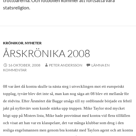
trottoarerna. Och fotbollen kommer att fortsätta vara
statsreligion.
KRÖNIKOR
,
NYHETER
ÅRSKRÖNIKA 2008
16 OKTOBER, 2008
PETER ANDERSSON
LÄMNA EN
KOMMENTAR
08 var året då kontra skulle ta nästa steg i utvecklingen mot ett europeiskt
topplag, tyvärr blev det inte så, man kan nog säga att 08 blev ett mellanår för
de rödvita. Efter Årsmötet där Bagge utsågs till ny ordförande började en febril
jakt på nyförvärv som kunde stärka upp truppen. Mike Taylor stod mycket
högt upp på Misters lista, Mike hade provtränat med kontra vid flera tillfällen
och visat att han var en klasspelare, det var många klubbar som drog i den
resliga engelsmannen men genom bra kontakt med Taylors agent och att kontra