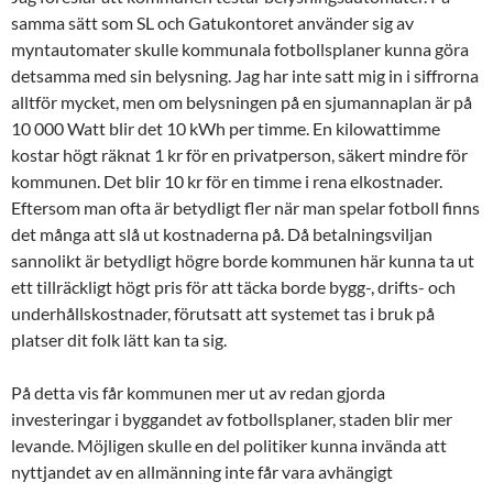
samma sätt som SL och Gatukontoret använder sig av
myntautomater skulle kommunala fotbollsplaner kunna göra
detsamma med sin belysning. Jag har inte satt mig in i siffrorna
alltför mycket, men om belysningen på en sjumannaplan är på
10 000 Watt blir det 10 kWh per timme. En kilowattimme
kostar högt räknat 1 kr för en privatperson, säkert mindre för
kommunen. Det blir 10 kr för en timme i rena elkostnader.
Eftersom man ofta är betydligt fler när man spelar fotboll finns
det många att slå ut kostnaderna på. Då betalningsviljan
sannolikt är betydligt högre borde kommunen här kunna ta ut
ett tillräckligt högt pris för att täcka borde bygg-, drifts- och
underhållskostnader, förutsatt att systemet tas i bruk på
platser dit folk lätt kan ta sig.
På detta vis får kommunen mer ut av redan gjorda
investeringar i byggandet av fotbollsplaner, staden blir mer
levande. Möjligen skulle en del politiker kunna invända att
nyttjandet av en allmänning inte får vara avhängigt