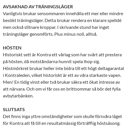
AVSAKNAD AV TRÄNINGSLÄGER
Vanligtvis brukar sensommaren innehålla ett mer eller mindre
besökt träningsläger. Detta brukar rendera en klarare spelidé
men också slitnare kroppar. I skrivande stund har inget
träningsläger genomförts. Plus minus noll, alltså.
HÖSTEN
Historiskt sett är Kontra ett vårlag som har svårt att prestera
på hösten, då motståndarna hunnit spela ihop sig.
Höstmörkret brukar heller inte bidra till ett högt deltagarantal
i Kontraleden, vilket historiskt är ett av våra starkaste vapen.
Men! En tidig vinst eller två brukar säkra ett ökat intresse av
att närvara. Och om vi får oss en brittsommar så bör det fylla
avbytarbänken.
SLUTSATS
Det finns inga yttre omständigheter som skulle försvåra läget
för Kontra att få till en resultatmässig förträfflig höstsäsong.