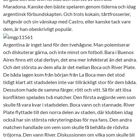
Maradona. Kanske den bäste spelaren genom tiderna och idag
argentinsk förbundskapten. Och trots kokain, tårtfrosserier,
luftgevär och sin vänskap med Castro, eller kanske tack vare
dem, är han obeskrivligt populär.
Argentina är inget land för den tvehågsne. Man polemiserar
och diskuterar gärna, och inte minst om fotboll. Bara i Buenos
Aires finns ett otal derbyn, det ena mer infekterat än det andra.
Och det största av dem alla är det mellan Boca och River Plate.
De båda lagen kom från början från La Boca men det stod
tidigt klart att stadsdelen inte var tillräckligt stor för dem båda.
Dessutom hade de samma färger, rött och vitt. Så för att lösa
konflikten spelades två matcher. Den första avgjorde vem som
skulle få vara kvar i stadsdelen. Boca vann och stannade. River
Plate flyttade till den norra delen av staden, där klubben idag
också har sin största rekryteringsbas för nya fans. Den andra
matchen handlade om vem som skulle få behålla de rödvita
tröjorna. Den vann River. Diskussionen om vilka som skulle bli