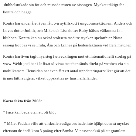
dubbelstukade sin fot och missade resten av säsongen. Mycket tråkigt för
kontra och bagge.
Kontra har under året även fått två nytillskott i ungdomssektionen,. Anders och
Lovas dotter Judith, och Mike och Lisa dotter Ruby hälsas välkomna in i
klubben. Kontra kan nu också stoltsera med tre stycken spelarfruar. Nästa
säsong hoppas vi se Frida, Åsa och Linnea på hedersläktaren vid flera matcher.
Kontra har även tagit nya steg i utvecklingen mot ett internationellt storlag på
www. Webb-joel har i år fixat så vissa matcher sänds direkt på webben via sin
mobilkamera. Hemsidan har även fått ett antal uppdateringar vilket gör att det
är mer lättnavigerat vilket uppskattas av fans i alla länder.
Korta fakta från 2008:
* Face kan bada utan att bli blöt
* Målet Paddan ville att vi skulle avsäga oss hade inte hjälpt dom så mycket
eftersom de ändå kom 3 poäng efter Samba. Vi passar också på att gratulera