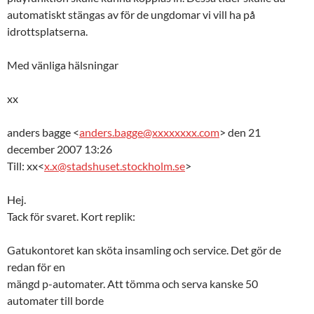
automatiskt stängas av för de ungdomar vi vill ha på
idrottsplatserna.
Med vänliga hälsningar
xx
anders bagge <
anders.bagge@xxxxxxxx.com
> den 21
december 2007 13:26
Till: xx<
x.x@stadshuset.stockholm.se
>
Hej.
Tack för svaret. Kort replik:
Gatukontoret kan sköta insamling och service. Det gör de
redan för en
mängd p-automater. Att tömma och serva kanske 50
automater till borde