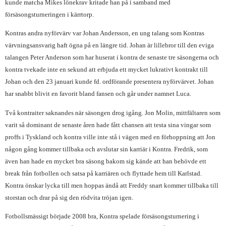
kunde matcha Mikes lönekrav kritade han på i samband med
försäsongsturneringen i kärrtorp.
Kontras andra nyförvärv var Johan Andersson, en ung talang som Kontras
värvningsansvarig haft ögna på en längre tid. Johan är lillebror till den eviga
talangen Peter Anderson som har huserat i kontra de senaste tre säsongerna och
kontra tvekade inte en sekund att erbjuda ett mycket lukrativt kontrakt till
Johan och den 23 januari kunde fd. ordförande presentera nyförvärvet. Johan
har snabbt blivit en favorit bland fansen och går under namnet Luca.
Två kontraiter saknandes när säsongen drog igång. Jon Molin, mittfältaren som
varit så dominant de senaste åren hade fått chansen att testa sina vingar som
proffs i Tyskland och kontra ville inte stå i vägen med en förhoppning att Jon
någon gång kommer tillbaka och avslutar sin karriär i Kontra. Fredrik, som
även han hade en mycket bra säsong bakom sig kände att han behövde ett
break från fotbollen och satsa på karriären och flyttade hem till Karlstad.
Kontra önskar lycka till men hoppas ändå att Freddy snart kommer tillbaka till
storstan och drar på sig den rödvita tröjan igen.
Fotbollsmässigt började 2008 bra, Kontra spelade försäsongsturnering i