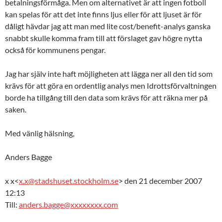
betalningsförmåga. Men om alternativet är att ingen fotboll
kan spelas för att det inte finns ljus eller för att ljuset är för
dåligt hävdar jag att man med lite cost/benefit-analys ganska
snabbt skulle komma fram till att förslaget gav högre nytta
också för kommunens pengar.
Jag har själv inte haft möjligheten att lägga ner all den tid som
krävs för att göra en ordentlig analys men Idrottsförvaltningen
borde ha tillgång till den data som krävs för att räkna mer på
saken.
Med vänlig hälsning,
Anders Bagge
x x<
x.x@stadshuset.stockholm.se
> den 21 december 2007
12:13
Till:
anders.bagge@xxxxxxxx.com