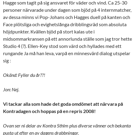
Hagge som tagit på sig ansvaret för väder och vind. Ca 25-30
personer närvarade under dagen som bjöd på 4 internmatcher,
av dessa minns vi Pop-Johans och Hagges duell på kanten och
Face plötsliga och evighetslånga dribblingsräd som absoluta
höjdpunkter. Kvällen bjöd på stort kalas ute i
midsommarkransen på ett annorlunda ställe som jag tror hette
Studio 4 (?). Ellen-Key stod som värd och hyllades med ett
rungande Ja må han leva, varpå en minnesvärd dialog utspelar
sig :
Okänd: Fyller du år??!
Jon: Nej.
Vi tackar alla som hade det goda omdömet att närvara på
Kontradagen och hoppas på en repris 2008!
Ovan ser ni delar av Kontra Sthlm plus diverse vänner och bekanta
pusta ut efter en av dagens drabbningar.