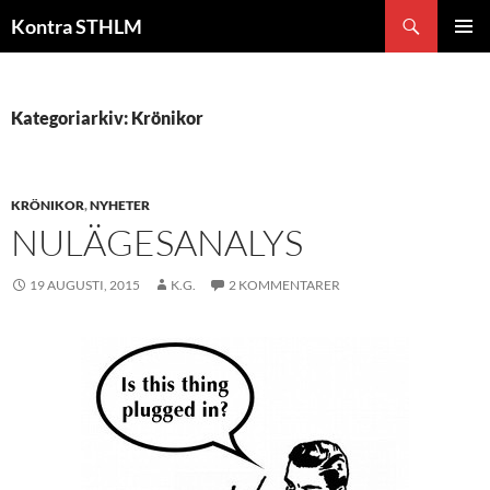
Hoppa
Sök
Kontra STHLM
till
PRIMÄR
innehåll
MENY
Kategoriarkiv: Krönikor
KRÖNIKOR
,
NYHETER
NULÄGESANALYS
19 AUGUSTI, 2015
K.G.
2 KOMMENTARER