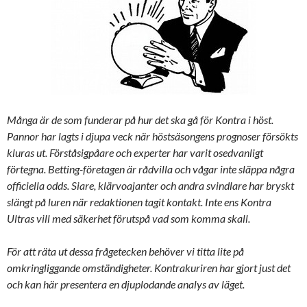
Många är de som funderar på hur det ska gå för Kontra i höst.
Pannor har lagts i djupa veck när höstsäsongens prognoser försökts
kluras ut. Förståsigpåare och experter har varit osedvanligt
förtegna. Betting-företagen är rådvilla och vågar inte släppa några
officiella odds. Siare, klärvoajanter och andra svindlare har bryskt
slängt på luren när redaktionen tagit kontakt. Inte ens Kontra
Ultras vill med säkerhet förutspå vad som komma skall.
För att räta ut dessa frågetecken behöver vi titta lite på
omkringliggande omständigheter. Kontrakuriren har gjort just det
och kan här presentera en djuplodande analys av läget.