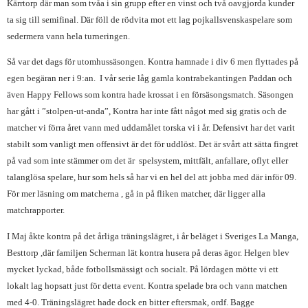
Kärrtorp där man som tvåa i sin grupp efter en vinst och två oavgjorda kunder
ta sig till semifinal. Där föll de rödvita mot ett lag pojkallsvenskaspelare som
sedermera vann hela turneringen.
Så var det dags för utomhussäsongen. Kontra hamnade i div 6 men flyttades på
egen begäran ner i 9:an.
I vår serie låg gamla kontrabekantingen Paddan och
även Happy Fellows som kontra hade krossat i en försäsongsmatch. Säsongen
har gått i ”stolpen-ut-anda”, Kontra har inte fått något med sig gratis och de
matcher vi förra året vann med uddamålet torska vi i år. Defensivt har det varit
stabilt som vanligt men offensivt är det för uddlöst. Det är svårt att sätta fingret
på vad som inte stämmer om det är
spelsystem, mittfält, anfallare, oflyt eller
talanglösa spelare, hur som hels så har vi en hel del att jobba med där inför 09.
För mer läsning om matcherna , gå in på fliken matcher, där ligger alla
matchrapporter.
I Maj åkte kontra på det årliga träningslägret, i år beläget i Sveriges La Manga,
Besttorp ,där familjen Scherman lät kontra husera på deras ägor. Helgen blev
mycket lyckad, både fotbollsmässigt och socialt. På lördagen mötte vi ett
lokalt lag hopsatt just för detta event. Kontra spelade bra och vann matchen
med 4-0. Träningslägret hade dock en bitter eftersmak, ordf. Bagge