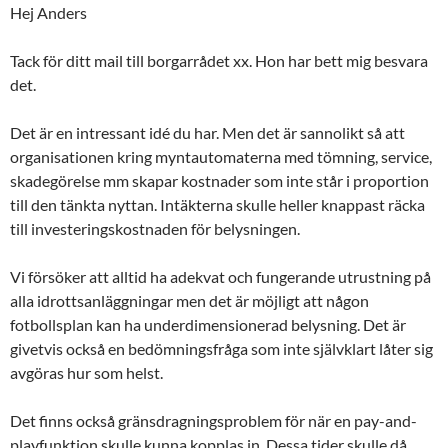
Hej Anders
Tack för ditt mail till borgarrådet xx. Hon har bett mig besvara
det.
Det är en intressant idé du har. Men det är sannolikt så att
organisationen kring myntautomaterna med tömning, service,
skadegörelse mm skapar kostnader som inte står i proportion
till den tänkta nyttan. Intäkterna skulle heller knappast räcka
till investeringskostnaden för belysningen.
Vi försöker att alltid ha adekvat och fungerande utrustning på
alla idrottsanläggningar men det är möjligt att någon
fotbollsplan kan ha underdimensionerad belysning. Det är
givetvis också en bedömningsfråga som inte självklart låter sig
avgöras hur som helst.
Det finns också gränsdragningsproblem för när en pay-and-
playfunktion skulle kunna kopplas in. Dessa tider skulle då