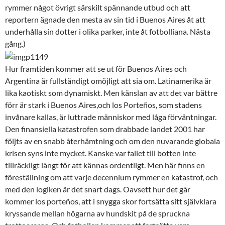
rymmer något övrigt särskilt spännande utbud och att
reportern ägnade den mesta av sin tid i Buenos Aires åt att
underhålla sin dotter i olika parker, inte åt fotbolliana. Nästa
gång.)
Hur framtiden kommer att se ut för Buenos Aires och
Argentina är fullständigt omöjligt att sia om. Latinamerika är
lika kaotiskt som dynamiskt. Men känslan av att det var bättre
förr är stark i Buenos Aires,och los Porteños, som stadens
invånare kallas, är luttrade människor med låga förväntningar.
Den finansiella katastrofen som drabbade landet 2001 har
följts av en snabb återhämtning och om den nuvarande globala
krisen syns inte mycket. Kanske var fallet till botten inte
tillräckligt långt för att kännas ordentligt. Men här finns en
föreställning om att varje decennium rymmer en katastrof, och
med den logiken är det snart dags. Oavsett hur det går
kommer los porteños, att i snygga skor fortsätta sitt självklara
kryssande mellan högarna av hundskit på de spruckna