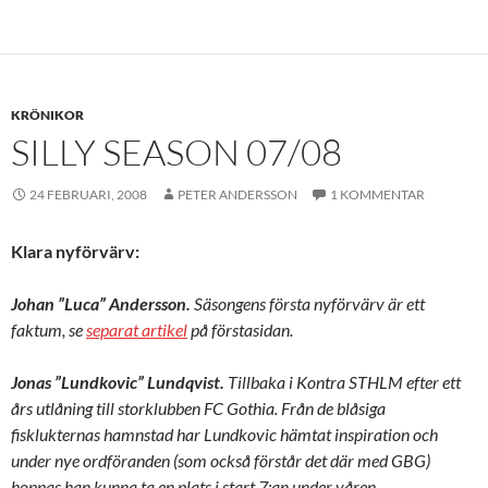
KRÖNIKOR
SILLY SEASON 07/08
24 FEBRUARI, 2008
PETER ANDERSSON
1 KOMMENTAR
Klara nyförvärv:
Johan ”Luca” Andersson.
Säsongens första nyförvärv är ett
faktum, se
separat artikel
på förstasidan.
Jonas ”Lundkovic” Lundqvist.
Tillbaka i Kontra STHLM efter ett
års utlåning till storklubben FC Gothia. Från de blåsiga
fisklukternas hamnstad har Lundkovic hämtat inspiration och
under nye ordföranden (som också förstår det där med GBG)
hoppas han kunna ta en plats i start 7:an under våren.