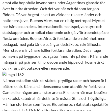
emot alla hoppfulla invandrare under Argentinas glanstid för
över hundra år sedan. Och det var här och då som tangon
föddes. Då var Argentina ett av världens rikaste länder och
nationens juvel, Buenos Aires, var en riktig metropol. Mycket
har hänt sedan dess. Internationellt maktspel, vanstyre och
statskupper och urholkat ekonomin och självförtroendet på de
flesta områden. Buenos Aires är fortfarande en skönhet, men
bedagad, med gula tänder, dålig andedräkt och skrällhosta.
Men stadens invånare håller fortfarande stilen. Det slitage
som syns på byggnader och gator finns inte på dem. Påfallande
många är på gränsen till provocerande hippa och kosmetiskt
och kirurgiskt putsade eller renoverade.
Närmare stadion står kö-staket i prydliga rader och husen är i
bättre skick. Känslan är densamma som utanför Anfield, Nou
Camp eller någon annan stor arena. Eller som när man besöker
en katolsk katedral när det inte är mässa. Stilla och högtidligt.
Här har storheter som Tevez, Riquelme och Batistuta spelat för
de gula och blå. Och förstås den störste av dem alla –