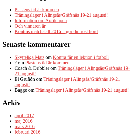
Plastens tid är kommen
Träningsläger i Alingsås/Gräfsnäs 19-21 augusti!
Information om Aprilcupen
Och vinnaren är
Kontras matchställ 2016 – gör din röst hörd
Senaste kommentarer
Skytteliga Mats
om
Kontra får en lektion i fotboll
?
om
Plastens tid är kommen
Coach & Dribbler
om
Träningsläger i Alingsås/Gräfsnäs 19-
21 augusti!
El Gruñón
om
Träningsläger i Alingsås/Gräfsnäs 19-21
augusti!
Bagge
om
Träningsläger i Alingsås/Gräfsnäs 19-21 augusti!
Arkiv
april 2017
maj 2016
mars 2016
februari 2016