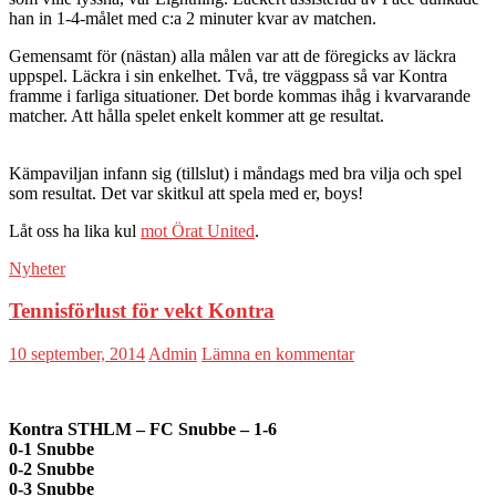
han in 1-4-målet med c:a 2 minuter kvar av matchen.
Gemensamt för (nästan) alla målen var att de föregicks av läckra
uppspel. Läckra i sin enkelhet. Två, tre väggpass så var Kontra
framme i farliga situationer. Det borde kommas ihåg i kvarvarande
matcher. Att hålla spelet enkelt kommer att ge resultat.
Och vi bör
också se till att motståndarna är färre än oss.
Kämpaviljan infann sig (tillslut) i måndags med bra vilja och spel
som resultat. Det var skitkul att spela med er, boys!
Låt oss ha lika kul
mot Örat United
.
Nyheter
Tennisförlust för vekt Kontra
10 september, 2014
Admin
Lämna en kommentar
Kontra STHLM – FC Snubbe – 1-6
0-1 Snubbe
0-2 Snubbe
0-3 Snubbe