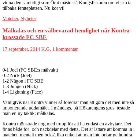
vinna den samtidigt som Örat måste slå Kungsfiskaren om vi ska ta
tillbaka femteplatsen. Nu kör vi!
Matcher
,
Nyheter
Målkalas och en välbevarad hemlighet när Kontra
krossade FC SBE
17 september, 2014
K.G.
1 kommentar
0-1 Joel (FC SBE:s målvakt)
0-2 Nick (Joel)
1-2 Någon i FC SBE
1-3 Jungen (Nick)
1-4 Lightning (Face)
Vanligtvis när Kontra vinner så föredrar man att göra det med inte så
imponerande uddamålet. I måndags, på Hökarängens grus, testade
man en ny taktik: målkalas.
Kontra mönstrade nog med trupp för att ha endast en avbytare. Det
finns både för- och nackdelar med detta. Det är lättare att komma in i
matchen mentalt men också lika enkelt att man inte orkar ge hundra