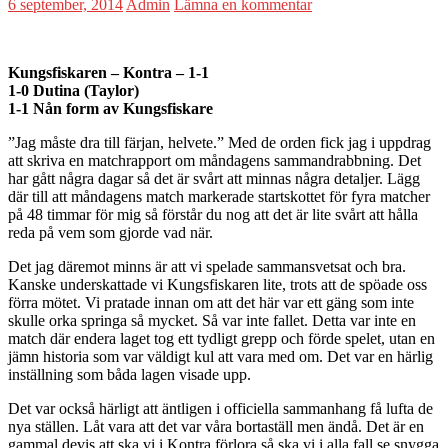
6 september, 2014
Admin
Lämna en kommentar
Kungsfiskaren – Kontra – 1-1
1-0 Dutina (Taylor)
1-1 Nån form av Kungsfiskare
”Jag måste dra till färjan, helvete.” Med de orden fick jag i uppdrag
att skriva en matchrapport om måndagens sammandrabbning. Det
har gått några dagar så det är svårt att minnas några detaljer. Lägg
där till att måndagens match markerade startskottet för fyra matcher
på 48 timmar för mig så förstår du nog att det är lite svårt att hålla
reda på vem som gjorde vad när.
Det jag däremot minns är att vi spelade sammansvetsat och bra.
Kanske underskattade vi Kungsfiskaren lite, trots att de spöade oss
förra mötet. Vi pratade innan om att det här var ett gäng som inte
skulle orka springa så mycket. Så var inte fallet. Detta var inte en
match där endera laget tog ett tydligt grepp och förde spelet, utan en
jämn historia som var väldigt kul att vara med om. Det var en härlig
inställning som båda lagen visade upp.
Det var också härligt att äntligen i officiella sammanhang få lufta de
nya ställen. Låt vara att det var våra bortaställ men ändå. Det är en
gammal devis att ska vi i Kontra förlora så ska vi i alla fall se snygga