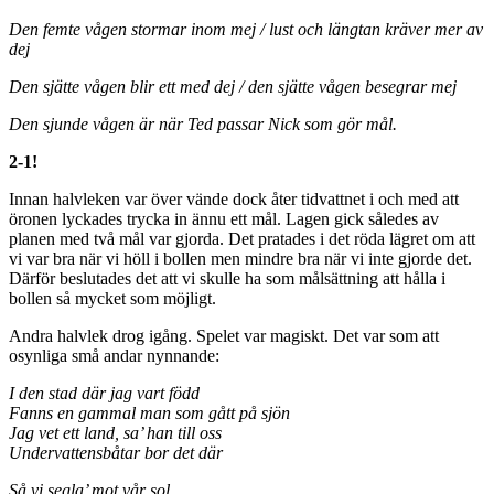
Den femte vågen stormar inom mej / lust och längtan kräver mer av
dej
Den sjätte vågen blir ett med dej / den sjätte vågen besegrar mej
Den sjunde vågen är när Ted passar Nick som gör mål.
2-1!
Innan halvleken var över vände dock åter tidvattnet i och med att
öronen lyckades trycka in ännu ett mål. Lagen gick således av
planen med två mål var gjorda. Det pratades i det röda lägret om att
vi var bra när vi höll i bollen men mindre bra när vi inte gjorde det.
Därför beslutades det att vi skulle ha som målsättning att hålla i
bollen så mycket som möjligt.
Andra halvlek drog igång. Spelet var magiskt. Det var som att
osynliga små andar nynnande:
I den stad där jag vart född
Fanns en gammal man som gått på sjön
Jag vet ett land, sa’ han till oss
Undervattensbåtar bor det där
Så vi segla’ mot vår sol