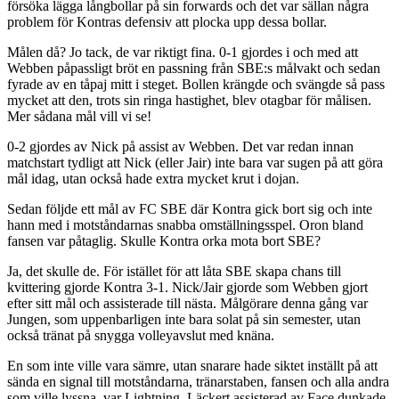
försöka lägga långbollar på sin forwards och det var sällan några
problem för Kontras defensiv att plocka upp dessa bollar.
Målen då? Jo tack, de var riktigt fina. 0-1 gjordes i och med att
Webben påpassligt bröt en passning från SBE:s målvakt och sedan
fyrade av en tåpaj mitt i steget. Bollen krängde och svängde så pass
mycket att den, trots sin ringa hastighet, blev otagbar för målisen.
Mer sådana mål vill vi se!
0-2 gjordes av Nick på assist av Webben. Det var redan innan
matchstart tydligt att Nick (eller Jair) inte bara var sugen på att göra
mål idag, utan också hade extra mycket krut i dojan.
Sedan följde ett mål av FC SBE där Kontra gick bort sig och inte
hann med i motståndarnas snabba omställningsspel. Oron bland
fansen var påtaglig. Skulle Kontra orka mota bort SBE?
Ja, det skulle de. För istället för att låta SBE skapa chans till
kvittering gjorde Kontra 3-1. Nick/Jair gjorde som Webben gjort
efter sitt mål och assisterade till nästa. Målgörare denna gång var
Jungen, som uppenbarligen inte bara solat på sin semester, utan
också tränat på snygga volleyavslut med knäna.
En som inte ville vara sämre, utan snarare hade siktet inställt på att
sända en signal till motståndarna, tränarstaben, fansen och alla andra
som ville lyssna, var Lightning. Läckert assisterad av Face dunkade