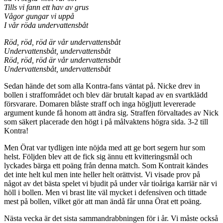
Tills vi fann ett hav av grus
Vågor gungar vi uppå
I vår röda undervattensbåt
Röd, röd, röd är vår undervattensbåt
Undervattensbåt, undervattensbåt
Röd, röd, röd är vår undervattensbåt
Undervattensbåt, undervattensbåt
Sedan hände det som alla Kontra-fans väntat på. Nicke drev in
bollen i straffområdet och blev där brutalt kapad av en svartklädd
försvarare. Domaren blåste straff och inga högljutt levererade
argument kunde få honom att ändra sig. Straffen förvaltades av Nick
som säkert placerade den högt i på målvaktens högra sida. 3-2 till
Kontra!
Men Örat var tydligen inte nöjda med att ge bort segern hur som
helst. Följden blev att de fick sig ännu ett kvitteringsmål och
lyckades bärga ett poäng från denna match. Som Kontrait kändes
det inte helt kul men inte heller helt orättvist. Vi visade prov på
något av det bästa spelet vi bjudit på under vår tioåriga karriär när vi
höll i bollen. Men vi brast lite väl mycket i defensiven och tittade
mest på bollen, vilket gör att man ändå får unna Örat ett poäng.
Nästa vecka är det sista sammandrabbningen för i år. Vi måste också