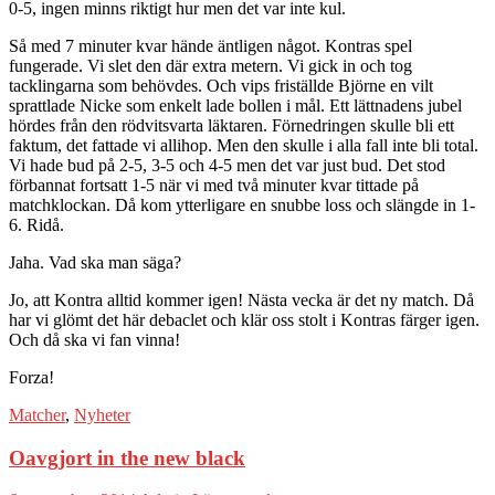
0-5, ingen minns riktigt hur men det var inte kul.
Så med 7 minuter kvar hände äntligen något. Kontras spel
fungerade. Vi slet den där extra metern. Vi gick in och tog
tacklingarna som behövdes. Och vips friställde Björne en vilt
sprattlade Nicke som enkelt lade bollen i mål. Ett lättnadens jubel
hördes från den rödvitsvarta läktaren. Förnedringen skulle bli ett
faktum, det fattade vi allihop. Men den skulle i alla fall inte bli total.
Vi hade bud på 2-5, 3-5 och 4-5 men det var just bud. Det stod
förbannat fortsatt 1-5 när vi med två minuter kvar tittade på
matchklockan. Då kom ytterligare en snubbe loss och slängde in 1-
6. Ridå.
Jaha. Vad ska man säga?
Jo, att Kontra alltid kommer igen! Nästa vecka är det ny match. Då
har vi glömt det här debaclet och klär oss stolt i Kontras färger igen.
Och då ska vi fan vinna!
Forza!
Matcher
,
Nyheter
Oavgjort in the new black