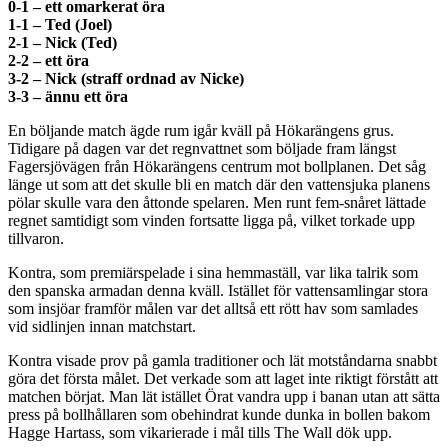
0-1 – ett omarkerat öra
1-1 – Ted (Joel)
2-1 – Nick (Ted)
2-2 – ett öra
3-2 – Nick (straff ordnad av Nicke)
3-3 – ännu ett öra
En böljande match ägde rum igår kväll på Hökarängens grus.
Tidigare på dagen var det regnvattnet som böljade fram längst
Fagersjövägen från Hökarängens centrum mot bollplanen. Det såg
länge ut som att det skulle bli en match där den vattensjuka planens
pölar skulle vara den åttonde spelaren. Men runt fem-snåret lättade
regnet samtidigt som vinden fortsatte ligga på, vilket torkade upp
tillvaron.
Kontra, som premiärspelade i sina hemmaställ, var lika talrik som
den spanska armadan denna kväll. Istället för vattensamlingar stora
som insjöar framför målen var det alltså ett rött hav som samlades
vid sidlinjen innan matchstart.
Kontra visade prov på gamla traditioner och lät motståndarna snabbt
göra det första målet. Det verkade som att laget inte riktigt förstått att
matchen börjat. Man lät istället Örat vandra upp i banan utan att sätta
press på bollhållaren som obehindrat kunde dunka in bollen bakom
Hagge Hartass, som vikarierade i mål tills The Wall dök upp.