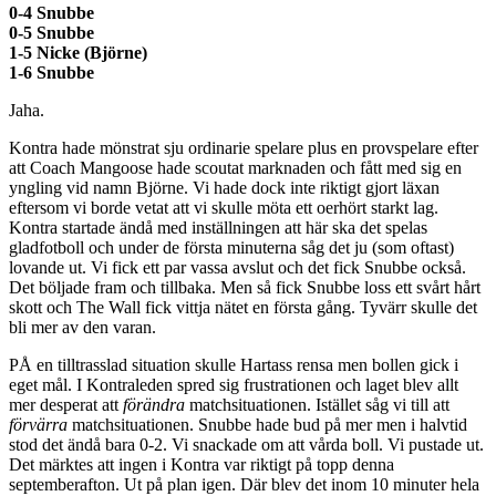
0-4 Snubbe
0-5 Snubbe
1-5 Nicke (Björne)
1-6 Snubbe
Jaha.
Kontra hade mönstrat sju ordinarie spelare plus en provspelare efter
att Coach Mangoose hade scoutat marknaden och fått med sig en
yngling vid namn Björne. Vi hade dock inte riktigt gjort läxan
eftersom vi borde vetat att vi skulle möta ett oerhört starkt lag.
Kontra startade ändå med inställningen att här ska det spelas
gladfotboll och under de första minuterna såg det ju (som oftast)
lovande ut. Vi fick ett par vassa avslut och det fick Snubbe också.
Det böljade fram och tillbaka. Men så fick Snubbe loss ett svårt hårt
skott och The Wall fick vittja nätet en första gång. Tyvärr skulle det
bli mer av den varan.
PÅ en tilltrasslad situation skulle Hartass rensa men bollen gick i
eget mål. I Kontraleden spred sig frustrationen och laget blev allt
mer desperat att
förändra
matchsituationen. Istället såg vi till att
förvärra
matchsituationen. Snubbe hade bud på mer men i halvtid
stod det ändå bara 0-2. Vi snackade om att vårda boll. Vi pustade ut.
Det märktes att ingen i Kontra var riktigt på topp denna
septemberafton. Ut på plan igen. Där blev det inom 10 minuter hela