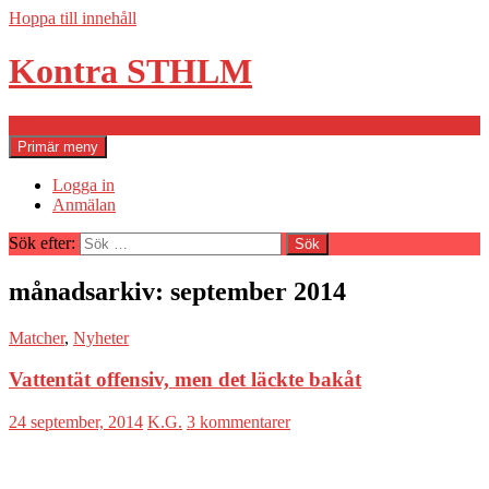
Hoppa till innehåll
Kontra STHLM
Sök
Primär meny
Logga in
Anmälan
Sök efter:
månadsarkiv: september 2014
Matcher
,
Nyheter
Vattentät offensiv, men det läckte bakåt
24 september, 2014
K.G.
3 kommentarer