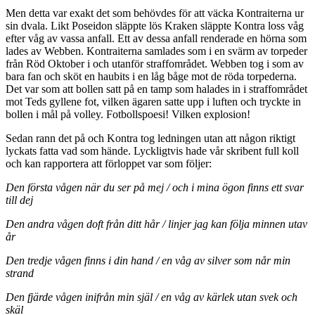
Men detta var exakt det som behövdes för att väcka Kontraiterna ur
sin dvala. Likt Poseidon släppte lös Kraken släppte Kontra loss våg
efter våg av vassa anfall. Ett av dessa anfall renderade en hörna som
lades av Webben. Kontraiterna samlades som i en svärm av torpeder
från Röd Oktober i och utanför straffområdet. Webben tog i som av
bara fan och sköt en haubits i en låg båge mot de röda torpederna.
Det var som att bollen satt på en tamp som halades in i straffområdet
mot Teds gyllene fot, vilken ägaren satte upp i luften och tryckte in
bollen i mål på volley. Fotbollspoesi! Vilken explosion!
Sedan rann det på och Kontra tog ledningen utan att någon riktigt
lyckats fatta vad som hände. Lyckligtvis hade vår skribent full koll
och kan rapportera att förloppet var som följer:
Den första vågen när du ser på mej / och i mina ögon finns ett svar
till dej
Den andra vågen doft från ditt hår / linjer jag kan följa minnen utav
år
Den tredje vågen finns i din hand / en våg av silver som når min
strand
Den fjärde vågen inifrån min själ / en våg av kärlek utan svek och
skäl