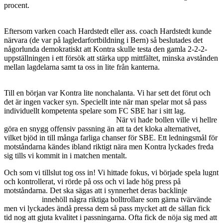
procent.
Det underlättade dock att motståndarna bara hade fem
spelare.
Eftersom varken coach Hardstedt eller ass. coach Hardstedt kunde
närvara (de var på lagledarfortbildning i Bern) så beslutades det
någorlunda demokratiskt att Kontra skulle testa den gamla 2-2-2-
uppställningen i ett försök att stärka upp mittfältet, minska avstånden
mellan lagdelarna samt ta oss in lite från kanterna.
Motståndarna
ställde upp typ 2-1-1, eftersom de var så få.
Till en början var Kontra lite nonchalanta. Vi har sett det förut och
det är ingen vacker syn. Speciellt inte när man spelar mot så pass
individuellt kompetenta spelare som FC SBE har i sitt lag.
Även om
de, som sagt, bara var fem stycken.
När vi hade bollen ville vi hellre
göra en snygg offensiv passning än att ta det kloka alternativet,
vilket bjöd in till många farliga chanser för SBE. Ett ledningsmål för
motståndarna kändes ibland riktigt nära men Kontra lyckades freda
sig tills vi kommit in i matchen mentalt.
Och som vi tillslut tog oss in! Vi hittade fokus, vi började spela lugnt
och kontrollerat, vi rörde på oss och vi lade hög press på
motståndarna. Det ska sägas att i synnerhet deras backlinje
(två av
enbart fem)
innehöll några riktiga bolltrollare som gärna tvärvände
men vi lyckades ändå pressa dem så pass mycket att de sällan fick
tid nog att gjuta kvalitet i passningarna. Ofta fick de nöja sig med att