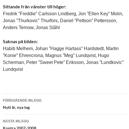
Sittande från vänster till höger:
Fredrik ”Freddie” Carlsson Lindberg, Jon ”Ellen Key” Molin,
Jonas ”Thurkovic” Thurfors, Daniel ”Pettson” Pettersson,
Anders Ternow, Jonas Ståhl
Saknas på bilden:
Habib Melhem, Johan ”Hagge Hartass” Hardstedt, Martin
”Konie” Ehrencrona, Magnus ”Meg” Lundqvist, Hugo
Scherman, Peter ”Sweet Pete” Eriksson, Jonas ”Lundkovic”
Lundqvist
Inläggsnavigering
FÖREGÅENDE INLÄGG
Nytt år, nya tag
NÄSTA INLÄGG
Kontra 2007-2008