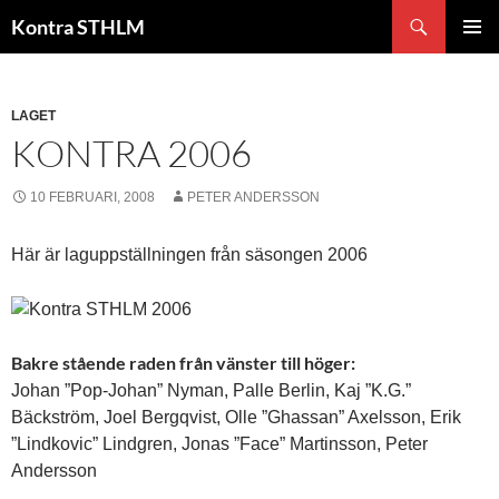
Hoppa
Sök
Kontra STHLM
till
PRIMÄR
innehåll
MENY
LAGET
KONTRA 2006
10 FEBRUARI, 2008
PETER ANDERSSON
Här är laguppställningen från säsongen 2006
Bakre stående raden från vänster till höger:
Johan ”Pop-Johan” Nyman, Palle Berlin, Kaj ”K.G.”
Bäckström, Joel Bergqvist, Olle ”Ghassan” Axelsson, Erik
”Lindkovic” Lindgren, Jonas ”Face” Martinsson, Peter
Andersson