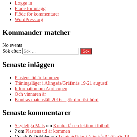
Logga in
Flöde för inlägg
Flöde för kommentarer
WordPress.org
Kommander matcher
No events
Sök efter:
Senaste inläggen
Plastens tid är kommen
Träningsläger i Alingsås/Gräfsnäs 19-21 augusti!
Information om Aprilcupen
Och vinnaren är
Kontras matchställ 2016 – gör din röst hörd
Senaste kommentarer
Skytteliga Mats
om
Kontra får en lektion i fotboll
?
om
Plastens tid är kommen
Coach & Dribbler
om
Träningsläger i Alingsås/Gräfsnäs 19-