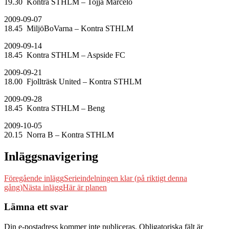
19.30 Kontra STHLM – Tojja Marcelo
2009-09-07
18.45 MiljöBoVarna – Kontra STHLM
2009-09-14
18.45 Kontra STHLM – Aspside FC
2009-09-21
18.00 Fjollträsk United – Kontra STHLM
2009-09-28
18.45 Kontra STHLM – Beng
2009-10-05
20.15 Norra B – Kontra STHLM
Inläggsnavigering
Föregående inlägg
Serieindelningen klar (på riktigt denna
gång)
Nästa inlägg
Här är planen
Lämna ett svar
Din e-postadress kommer inte publiceras.
Obligatoriska fält är