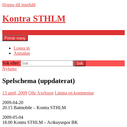
Hoppa till innehåll
Kontra STHLM
Sök
Primär meny
Logga in
Anmälan
Sök efter:
Nyheter
Spelschema (uppdaterat)
13 april, 2009
Olle Axelsson
Lämna en kommentar
2009-04-20
20.15 Batmobile – Kontra STHLM
2009-05-04
18.00 Kontra STHLM – Acikuyuspor BK