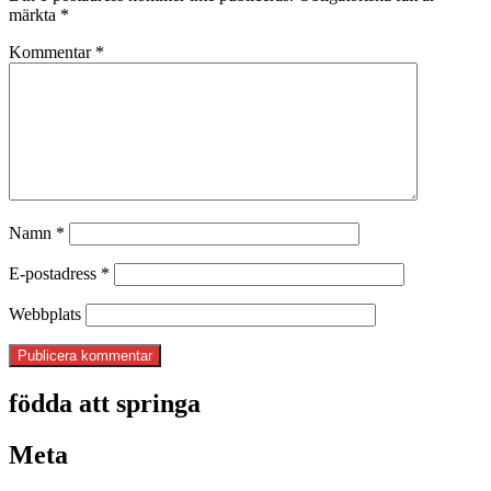
märkta
*
Kommentar
*
Namn
*
E-postadress
*
Webbplats
födda att springa
Meta