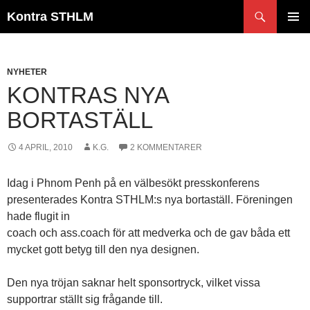
Hoppa
Sök
Kontra STHLM
till
PRIMÄR
innehåll
MENY
NYHETER
KONTRAS NYA
BORTASTÄLL
4 APRIL, 2010
K.G.
2 KOMMENTARER
Idag i Phnom Penh på en välbesökt presskonferens
presenterades Kontra STHLM:s nya bortaställ. Föreningen
hade flugit in
coach och ass.coach för att medverka och de gav båda ett
mycket gott betyg till den nya designen.
Den nya tröjan saknar helt sponsortryck, vilket vissa
supportrar ställt sig frågande till.