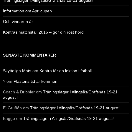
Träningsläger i Alingsås/Gräfsnäs 19-21 augusti!
Information om Aprilcupen
Och vinnaren är
Kontras matchställ 2016 – gör din röst hörd
SENASTE KOMMENTARER
Skytteliga Mats
om
Kontra får en lektion i fotboll
?
om
Plastens tid är kommen
Coach & Dribbler
om
Träningsläger i Alingsås/Gräfsnäs 19-21
augusti!
El Gruñón
om
Träningsläger i Alingsås/Gräfsnäs 19-21 augusti!
Bagge
om
Träningsläger i Alingsås/Gräfsnäs 19-21 augusti!