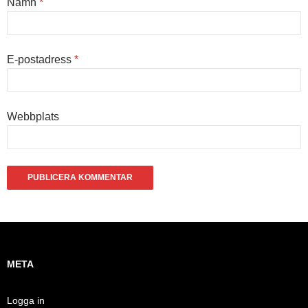
Namn
*
E-postadress
*
Webbplats
META
Logga in