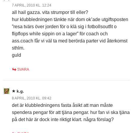
7 APRIL, 2010 KL. 12:24
all hail gazza. vita strumpor till eller?
hur klubbledningen tänkte när dom ok’ade utgiftsposten
”resa tvärs över jorden för o klä sig i fotbollsoutfit o
flipflops while sippin on a lager” för coach och
ass.coach får vi väl ta med berörda parter vid återkomst
sthlm.
guld
SVARA
k.g.
8 APRIL, 2010 KL. 09:42
det är klubbledningens fasta åsikt att man måste
spendera pengar för att tjäna pengar. hur fan vi ska tjäna
på det här är dock inte riktigt klart. några förslag?