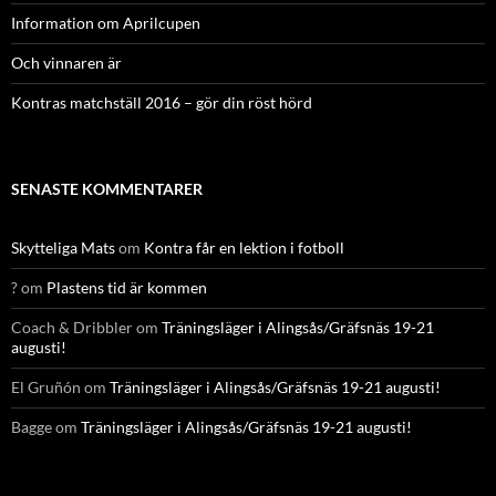
Information om Aprilcupen
Och vinnaren är
Kontras matchställ 2016 – gör din röst hörd
SENASTE KOMMENTARER
Skytteliga Mats
om
Kontra får en lektion i fotboll
?
om
Plastens tid är kommen
Coach & Dribbler
om
Träningsläger i Alingsås/Gräfsnäs 19-21
augusti!
El Gruñón
om
Träningsläger i Alingsås/Gräfsnäs 19-21 augusti!
Bagge
om
Träningsläger i Alingsås/Gräfsnäs 19-21 augusti!