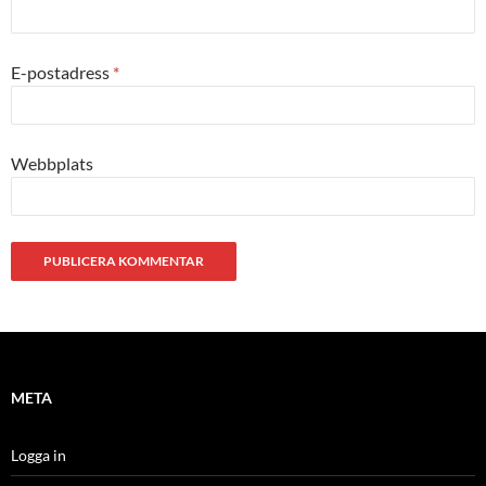
E-postadress
*
Webbplats
META
Logga in