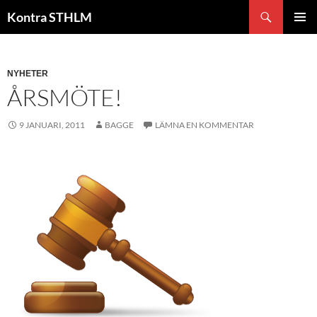
Hoppa
Sök
Kontra STHLM
till
PRIMÄR
innehåll
MENY
NYHETER
ÅRSMÖTE!
9 JANUARI, 2011
BAGGE
LÄMNA EN KOMMENTAR