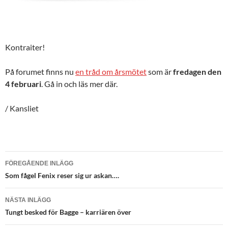
Kontraiter!
På forumet finns nu
en tråd om årsmötet
som är
fredagen den
4 februari
. Gå in och läs mer där.
/ Kansliet
Inläggsnavigering
FÖREGÅENDE INLÄGG
Som fågel Fenix reser sig ur askan….
NÄSTA INLÄGG
Tungt besked för Bagge – karriären över