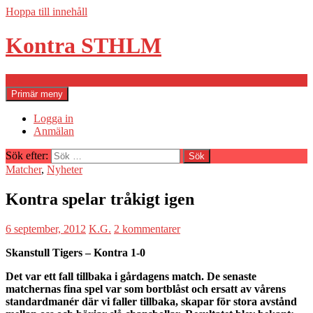
Hoppa till innehåll
Kontra STHLM
Sök
Primär meny
Logga in
Anmälan
Sök efter:
Matcher
,
Nyheter
Kontra spelar tråkigt igen
6 september, 2012
K.G.
2 kommentarer
Skanstull Tigers – Kontra 1-0
Det var ett fall tillbaka i gårdagens match. De senaste
matchernas fina spel var som bortblåst och ersatt av vårens
standardmanér där vi faller tillbaka, skapar för stora avstånd