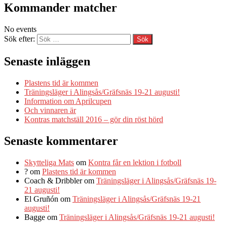
Kommander matcher
No events
Sök efter:
Senaste inläggen
Plastens tid är kommen
Träningsläger i Alingsås/Gräfsnäs 19-21 augusti!
Information om Aprilcupen
Och vinnaren är
Kontras matchställ 2016 – gör din röst hörd
Senaste kommentarer
Skytteliga Mats
om
Kontra får en lektion i fotboll
?
om
Plastens tid är kommen
Coach & Dribbler
om
Träningsläger i Alingsås/Gräfsnäs 19-
21 augusti!
El Gruñón
om
Träningsläger i Alingsås/Gräfsnäs 19-21
augusti!
Bagge
om
Träningsläger i Alingsås/Gräfsnäs 19-21 augusti!