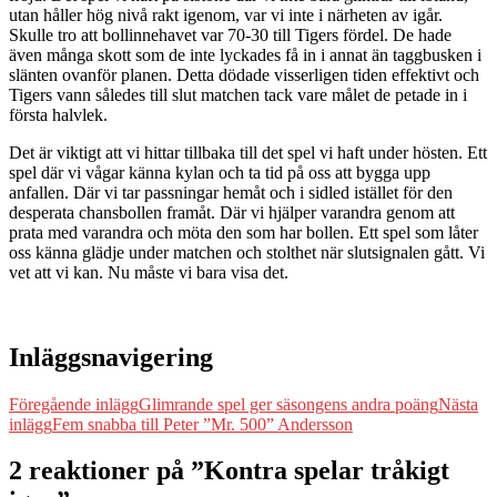
utan håller hög nivå rakt igenom, var vi inte i närheten av igår.
Skulle tro att bollinnehavet var 70-30 till Tigers fördel. De hade
även många skott som de inte lyckades få in i annat än taggbusken i
slänten ovanför planen. Detta dödade visserligen tiden effektivt och
Tigers vann således till slut matchen tack vare målet de petade in i
första halvlek.
Det är viktigt att vi hittar tillbaka till det spel vi haft under hösten. Ett
spel där vi vågar känna kylan och ta tid på oss att bygga upp
anfallen. Där vi tar passningar hemåt och i sidled istället för den
desperata chansbollen framåt. Där vi hjälper varandra genom att
prata med varandra och möta den som har bollen. Ett spel som låter
oss känna glädje under matchen och stolthet när slutsignalen gått. Vi
vet att vi kan. Nu måste vi bara visa det.
Inläggsnavigering
Föregående inlägg
Glimrande spel ger säsongens andra poäng
Nästa
inlägg
Fem snabba till Peter ”Mr. 500” Andersson
2 reaktioner på ”Kontra spelar tråkigt