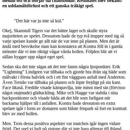
mellan oss och börjar slå chansbollar. Resultatet blev bekant:
en uddamålsförlust och ett ganska tråkigt spel.
"Det här var ju inte så kul."
Okej, Skanstull Tigers var det bättre laget och skulle styra
majoriteten av spelet. Dessutom hade de typ två trupper med sig så
varje spelare kunde ge allt när de var inne på planen. Men det är
ändå med besvikelse man kan konstatera att Kontra föll in i gamla
mönster där vi inte riktigt vågar vårda bollen. Följden blir att vi
sällan bygger upp något eget spel.
Sedan ska det inte sägas att det inte fanns några ljuspunkter. Erik
”Lightning” Lindgren var tillbaka och gjorde bra ifrån sig både som
målvakt i första halvlek och i ett fint väggpass anfall med Anderton.
Även Ternão var tillbaka på planen och löpte frejdigt på sin kant.
Face likaså. Freddie visade kämpavilja, inte minst med sin (förvisso
något otajmade) glidtackling. Mike och Hagge var stabila i sina
backpositioner och visade båda att det blir som farligast när
backarna hjälper till i anfallen. Kontra hade dessutom en extra
spelare igår i form av domaren som blåste frispark så fort en kontrait
blev av med bollen.
Men. Trots dessa positiva aspekter var matchen igår ingen vidare
fröjd. Det spel vi haft på sistone där vi inte bara glimrar till ibland,