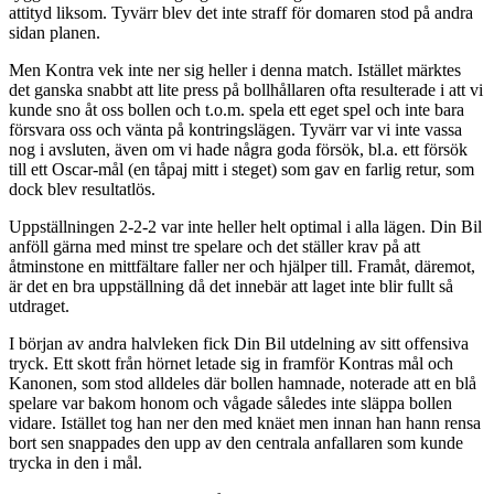
attityd liksom. Tyvärr blev det inte straff för domaren stod på andra
sidan planen.
Men Kontra vek inte ner sig heller i denna match. Istället märktes
det ganska snabbt att lite press på bollhållaren ofta resulterade i att vi
kunde sno åt oss bollen och t.o.m. spela ett eget spel och inte bara
försvara oss och vänta på kontringslägen. Tyvärr var vi inte vassa
nog i avsluten, även om vi hade några goda försök, bl.a. ett försök
till ett Oscar-mål (en tåpaj mitt i steget) som gav en farlig retur, som
dock blev resultatlös.
Uppställningen 2-2-2 var inte heller helt optimal i alla lägen. Din Bil
anföll gärna med minst tre spelare och det ställer krav på att
åtminstone en mittfältare faller ner och hjälper till. Framåt, däremot,
är det en bra uppställning då det innebär att laget inte blir fullt så
utdraget.
I början av andra halvleken fick Din Bil utdelning av sitt offensiva
tryck. Ett skott från hörnet letade sig in framför Kontras mål och
Kanonen, som stod alldeles där bollen hamnade, noterade att en blå
spelare var bakom honom och vågade således inte släppa bollen
vidare. Istället tog han ner den med knäet men innan han hann rensa
bort sen snappades den upp av den centrala anfallaren som kunde
trycka in den i mål.