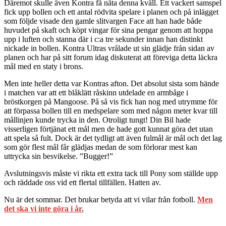
Däremot skulle även Kontra få näta denna kväll. Ett vackert samspel
fick upp bollen och ett antal rödvita spelare i planen och på inlägget
som följde visade den gamle slitvargen Face att han hade både
huvudet på skaft och köpt vingar för sina pengar genom att hoppa
upp i luften och stanna där i c:a tre sekunder innan han distinkt
nickade in bollen. Kontra Ultras vrålade ut sin glädje från sidan av
planen och har på sitt forum idag diskuterat att föreviga detta läckra
mål med en staty i brons.
Men inte heller detta var Kontras afton. Det absolut sista som hände
i matchen var att ett blåklätt råskinn utdelade en armbåge i
bröstkorgen på Mangoose. På så vis fick han nog med utrymme för
att förpassa bollen till en medspelare som med någon meter kvar till
mållinjen kunde trycka in den. Otroligt tungt! Din Bil hade
visserligen förtjänat ett mål men de hade gott kunnat göra det utan
att spela så fult. Dock är det tydligt att även fulmål är mål och det lag
som gör flest mål får glädjas medan de som förlorar mest kan
uttrycka sin besvikelse. ”Bugger!”
Avslutningsvis måste vi rikta ett extra tack till Pony som ställde upp
och räddade oss vid ett flertal tillfällen. Hatten av.
Nu är det sommar. Det brukar betyda att vi vilar från fotboll.
Men
det ska vi inte göra i år.