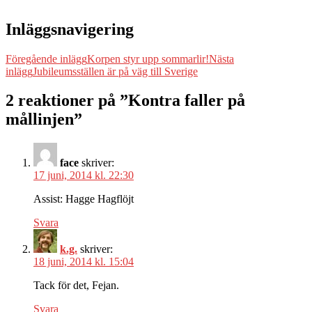
Inläggsnavigering
Föregående inlägg
Korpen styr upp sommarlir!
Nästa
inlägg
Jubileumsställen är på väg till Sverige
2 reaktioner på ”Kontra faller på
mållinjen”
face
skriver:
17 juni, 2014 kl. 22:30
Assist: Hagge Hagflöjt
Svara
k.g.
skriver:
18 juni, 2014 kl. 15:04
Tack för det, Fejan.
Svara