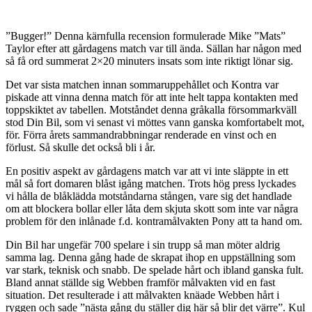
”Bugger!” Denna kärnfulla recension formulerade Mike ”Mats”
Taylor efter att gårdagens match var till ända. Sällan har någon med
så få ord summerat 2×20 minuters insats som inte riktigt lönar sig.
Det var sista matchen innan sommaruppehållet och Kontra var
piskade att vinna denna match för att inte helt tappa kontakten med
toppskiktet av tabellen. Motståndet denna gråkalla försommarkväll
stod Din Bil, som vi senast vi möttes vann ganska komfortabelt mot,
för. Förra årets sammandrabbningar renderade en vinst och en
förlust. Så skulle det också bli i år.
En positiv aspekt av gårdagens match var att vi inte släppte in ett
mål så fort domaren blåst igång matchen. Trots hög press lyckades
vi hålla de blåklädda motståndarna stången, vare sig det handlade
om att blockera bollar eller låta dem skjuta skott som inte var några
problem för den inlånade f.d. kontramålvakten Pony att ta hand om.
Din Bil har ungefär 700 spelare i sin trupp så man möter aldrig
samma lag. Denna gång hade de skrapat ihop en uppställning som
var stark, teknisk och snabb. De spelade hårt och ibland ganska fult.
Bland annat ställde sig Webben framför målvakten vid en fast
situation. Det resulterade i att målvakten knäade Webben hårt i
ryggen och sade ”nästa gång du ställer dig här så blir det värre”. Kul