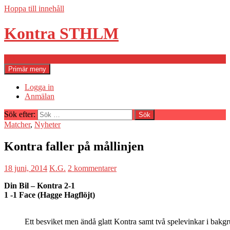
Hoppa till innehåll
Kontra STHLM
Sök
Primär meny
Logga in
Anmälan
Sök efter:
Matcher
,
Nyheter
Kontra faller på mållinjen
18 juni, 2014
K.G.
2 kommentarer
Din Bil – Kontra 2-1
1 -1 Face (Hagge Hagflöjt)
Ett besviket men ändå glatt Kontra samt två spelevinkar i bakg