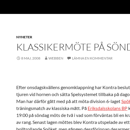
NYHETER
KLASSIKERMÖTE PÅ SÖN
8 MAJ, 2008
WEBBEN
LÄMNA EN KOMMENTAR
Efter onsdagskvällens genomklappning har Kontra besluta
tjuren vid hornen och sätta Spelsystemet tillbaka på dag
Man har därför gått med på att möta division 6-laget
Spö
träningsmatch av klassiska mått. På
Eriksdalsskolans BP
k
19:00 på söndag möts de två i vad som förväntas bli en k
av rang. Senast lagen möttes blev Kontra utspelade av ett
bolltrollande Spöket, men gången dessförinnan desarme