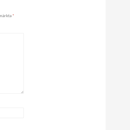
 märkta
*