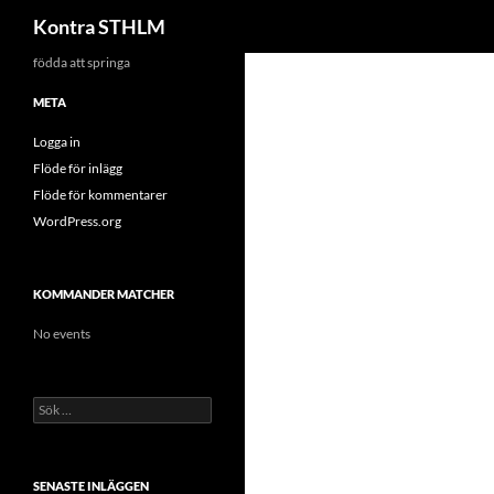
Sök
Kontra STHLM
Hoppa
födda att springa
till
META
innehåll
Logga in
Flöde för inlägg
Flöde för kommentarer
WordPress.org
KOMMANDER MATCHER
No events
Sök
efter:
SENASTE INLÄGGEN