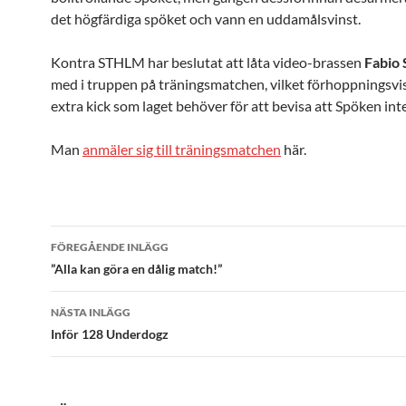
det högfärdiga spöket och vann en uddamålsvinst.
Kontra STHLM har beslutat att låta video-brassen
Fabio 
med i truppen på träningsmatchen, vilket förhoppningsvi
extra kick som laget behöver för att bevisa att Spöken inte
Man
anmäler sig till träningsmatchen
här.
Inläggsnavigering
FÖREGÅENDE INLÄGG
”Alla kan göra en dålig match!”
NÄSTA INLÄGG
Inför 128 Underdogz