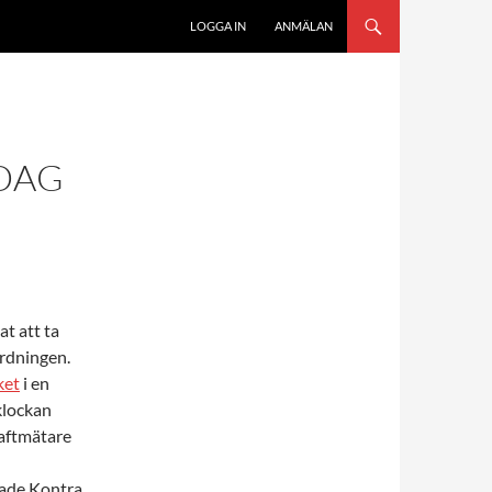
LOGGA IN
ANMÄLAN
DAG
t att ta
ordningen.
ket
i en
lockan
raftmätare
rade Kontra