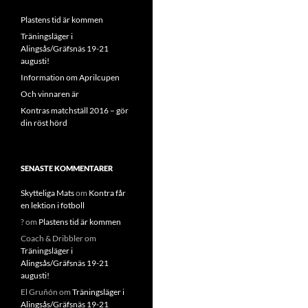
Plastens tid är kommen
Träningsläger i
Alingsås/Gräfsnäs 19-21
augusti!
Information om Aprilcupen
Och vinnaren är
Kontras matchställ 2016 – gör
din röst hörd
SENASTE KOMMENTARER
Skytteliga Mats
om
Kontra får
en lektion i fotboll
?
om
Plastens tid är kommen
Coach & Dribbler
om
Träningsläger i
Alingsås/Gräfsnäs 19-21
augusti!
El Gruñón
om
Träningsläger i
Alingsås/Gräfsnäs 19-21