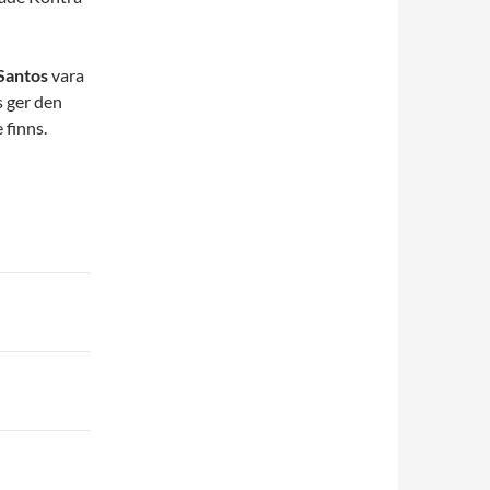
Santos
vara
s ger den
 finns.