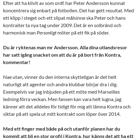
Efter att ha klivit av som ordf. har Peter Andersson kunnat
koncentrera sig enbart på fotbollen. Det har gett resultat. Med
ett klipp i steget och ett slipat målsinne ska Peter och hans
kontraiter ta nya tag under 2009. Det är en solbränd och
harmonisk man
Personligt
möter på ett fik på söder.
Du är ryktenas man mr Andersson. Alla dina utlandsresor
har satt igång snacket om att du är på bort från Kontra,
kommentar!
Nae utan, vinner du
den interna skytteligan är det helt
naturligt att agenter och andra klubbar börjar dra i dig.
Exempelvis var jag inbjuden på ett möte med Marseilles
ledning förra veckan. Men fansen kan vara helt lugna, jag
känner att det alldeles för tidigt för mig att lämna Kontra och
siktar på att spela ut mitt kontrakt som löper över 2014.
Med ett finger med både på och utanför planen har du
kommit att bli en stor profil i Kontra, hur känns det att ha ett