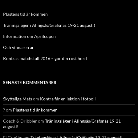
Plastens tid är kommen
Träningsläger i Alingsås/Gräfsnäs 19-21 augusti!
Information om Aprilcupen
Och vinnaren är
Kontras matchställ 2016 – gör din röst hörd
SENASTE KOMMENTARER
Skytteliga Mats
om
Kontra får en lektion i fotboll
?
om
Plastens tid är kommen
Coach & Dribbler
om
Träningsläger i Alingsås/Gräfsnäs 19-21
augusti!
El Gruñón
om
Träningsläger i Alingsås/Gräfsnäs 19-21 augusti!