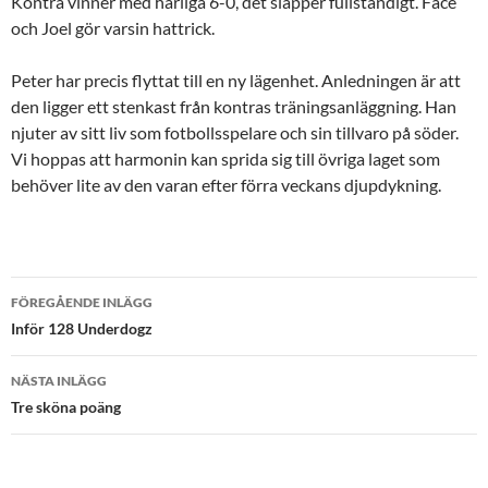
Kontra vinner med härliga 6-0, det släpper fullständigt. Face
och Joel gör varsin hattrick.
Peter har precis flyttat till en ny lägenhet. Anledningen är att
den ligger ett stenkast från kontras träningsanläggning. Han
njuter av sitt liv som fotbollsspelare och sin tillvaro på söder.
Vi hoppas att harmonin kan sprida sig till övriga laget som
behöver lite av den varan efter förra veckans djupdykning.
Inläggsnavigering
FÖREGÅENDE INLÄGG
Inför 128 Underdogz
NÄSTA INLÄGG
Tre sköna poäng