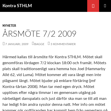
Hoppa
Sök
Kontra STHLM
till
PRIMÄR
innehåll
MENY
NYHETER
ÅRSMÖTE 7/2 2009
7 JANUARI, 2009
BAGGE
3 KOMMENTARER
Härmed kallas till årsmöte för Kontra STHLM. Mötet skall
genomföras lördagen 7/2 klockan 18:00 och framåt. Mötets
plats skall traditionsenligt vara hemma hos Joel (Hammarby
Allé 62, vid Luma). Mötet kommer att vara långt men inte
plågsamt långt. Mötet bjuder på enklare förtäring (jmf
Kontra-tårtan 2008). Man tar med egen dryck. Mötet
upplöses efter några timmar i en gemensam utgång på
närbeläget danspalats och just därför ska man se till att man
har ledigt från andra sysslor denna natt. Mer info om mötet
kommer när ordföranden har kommit hem från semestern på