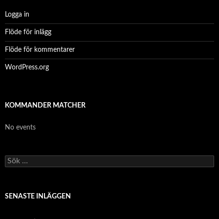
Logga in
Flöde för inlägg
Flöde för kommentarer
WordPress.org
KOMMANDER MATCHER
No events
S
ö
k
e
f
SENASTE INLÄGGEN
t
e