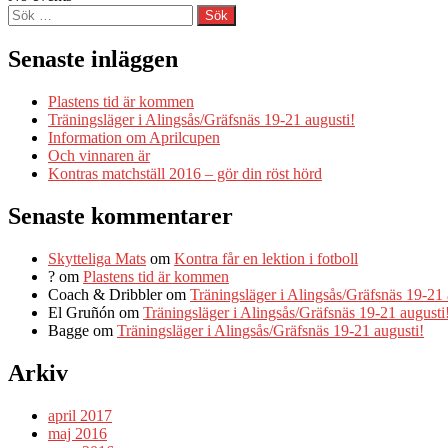
Sök
efter:
Senaste inläggen
Plastens tid är kommen
Träningsläger i Alingsås/Gräfsnäs 19-21 augusti!
Information om Aprilcupen
Och vinnaren är
Kontras matchställ 2016 – gör din röst hörd
Senaste kommentarer
Skytteliga Mats
om
Kontra får en lektion i fotboll
?
om
Plastens tid är kommen
Coach & Dribbler
om
Träningsläger i Alingsås/Gräfsnäs 19-21 
El Gruñón
om
Träningsläger i Alingsås/Gräfsnäs 19-21 augusti
Bagge
om
Träningsläger i Alingsås/Gräfsnäs 19-21 augusti!
Arkiv
april 2017
maj 2016