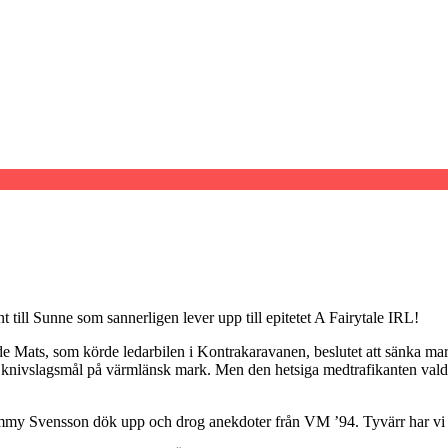
t till Sunne som sannerligen lever upp till epitetet A Fairytale IRL!
ade Mats, som körde ledarbilen i Kontrakaravanen, beslutet att sänka ma
a knivslagsmål på värmlänsk mark. Men den hetsiga medtrafikanten valde i 
y Svensson dök upp och drog anekdoter från VM ’94. Tyvärr har vi ing