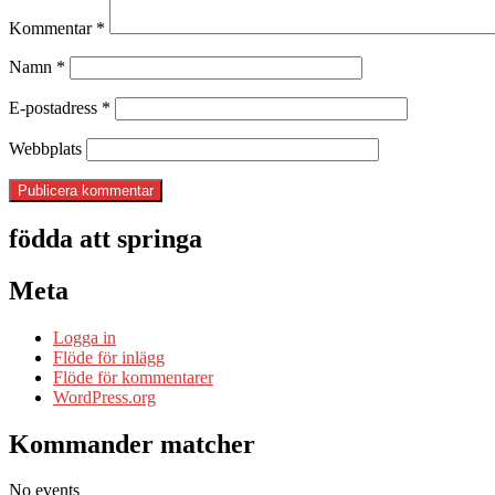
Kommentar
*
Namn
*
E-postadress
*
Webbplats
födda att springa
Meta
Logga in
Flöde för inlägg
Flöde för kommentarer
WordPress.org
Kommander matcher
No events