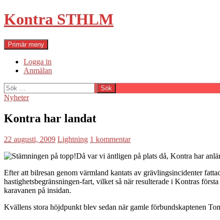
Hoppa
Kontra STHLM
till
innehåll
Sök
Primär meny
Logga in
Anmälan
Sök
efter:
Nyheter
Kontra har landat
22 augusti, 2009
Lightning
1 kommentar
Då var vi äntligen på plats då, Kontra har anlän
Efter att bilresan genom värmland kantats av grävlingsincidenter fatt
hastighetsbegränsningen-fart, vilket så när resulterade i Kontras först
karavanen på insidan.
Kvällens stora höjdpunkt blev sedan när gamle förbundskaptenen Tomm