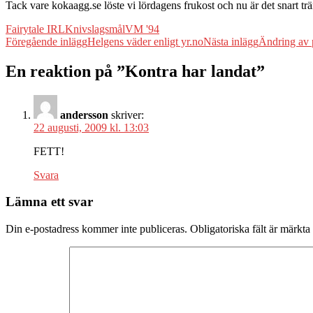
Tack vare kokaagg.se löste vi lördagens frukost och nu är det snart t
Fairytale IRL
Knivslagsmål
VM '94
Inläggsnavigering
Föregående inlägg
Helgens väder enligt yr.no
Nästa inlägg
Ändring av 
En reaktion på ”Kontra har landat”
andersson
skriver:
22 augusti, 2009 kl. 13:03
FETT!
Svara
Lämna ett svar
Din e-postadress kommer inte publiceras.
Obligatoriska fält är märkta