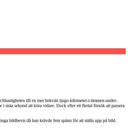
rchhastigheten till en mer bekvän tjugo-kilometer-i-timmen-under-
sista sekund att köra vidare. Dock efter ett flertal försök att passera
a bildbevis då han krävde fem spänn för att ställa upp på bild.