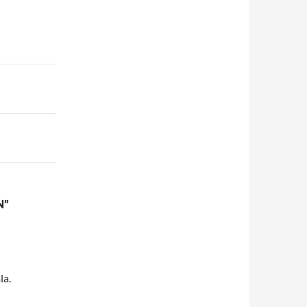
N”
la.