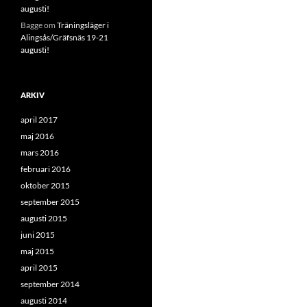
augusti!
Bagge
om
Träningsläger i
Alingsås/Gräfsnäs 19-21
augusti!
ARKIV
april 2017
maj 2016
mars 2016
februari 2016
oktober 2015
september 2015
augusti 2015
juni 2015
maj 2015
april 2015
september 2014
augusti 2014