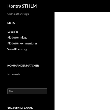
Sök
Kontra STHLM
Hoppa
födda att springa
till
META
innehåll
Logga in
Flöde för inlägg
Flöde för kommentarer
WordPress.org
KOMMANDER MATCHER
No events
Sök
efter:
SENASTE INLÄGGEN