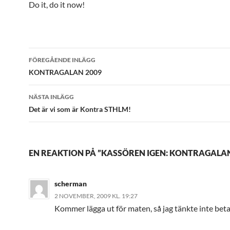
Do it, do it now!
Inläggsnavigering
FÖREGÅENDE INLÄGG
KONTRAGALAN 2009
NÄSTA INLÄGG
Det är vi som är Kontra STHLM!
EN REAKTION PÅ ”KASSÖREN IGEN: KONTRAGALA
scherman
2 NOVEMBER, 2009 KL. 19:27
Kommer lägga ut för maten, så jag tänkte inte beta