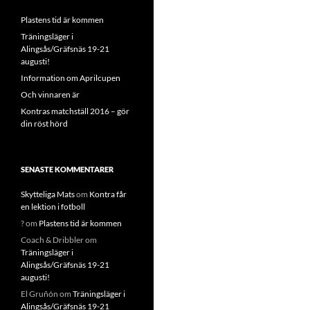
Plastens tid är kommen
Träningsläger i
Alingsås/Gräfsnäs 19-21
augusti!
Information om Aprilcupen
Och vinnaren är
Kontras matchställ 2016 – gör
din röst hörd
SENASTE KOMMENTARER
Skytteliga Mats
om
Kontra får
en lektion i fotboll
?
om
Plastens tid är kommen
Coach & Dribbler
om
Träningsläger i
Alingsås/Gräfsnäs 19-21
augusti!
El Gruñón
om
Träningsläger i
Alingsås/Gräfsnäs 19-21