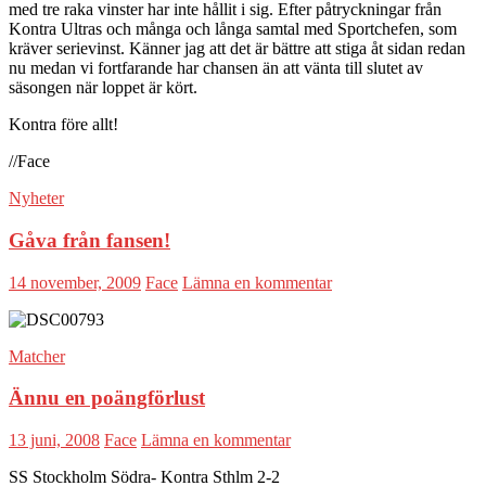
med tre raka vinster har inte hållit i sig. Efter påtryckningar från
Kontra Ultras och många och långa samtal med Sportchefen, som
kräver serievinst. Känner jag att det är bättre att stiga åt sidan redan
nu medan vi fortfarande har chansen än att vänta till slutet av
säsongen när loppet är kört.
Kontra före allt!
//Face
Nyheter
Gåva från fansen!
14 november, 2009
Face
Lämna en kommentar
Matcher
Ännu en poängförlust
13 juni, 2008
Face
Lämna en kommentar
SS Stockholm Södra- Kontra Sthlm 2-2