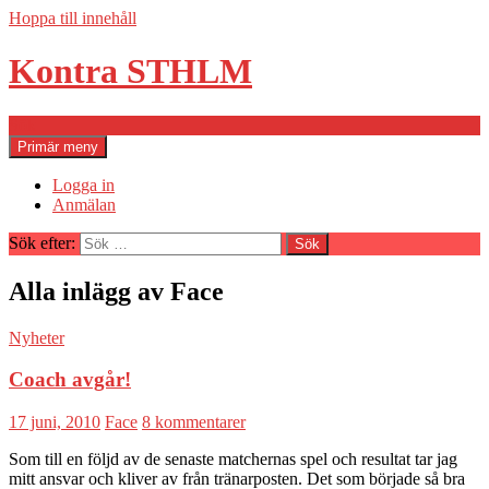
Hoppa till innehåll
Kontra STHLM
Sök
Primär meny
Logga in
Anmälan
Sök efter:
Alla inlägg av Face
Nyheter
Coach avgår!
17 juni, 2010
Face
8 kommentarer
Som till en följd av de senaste matchernas spel och resultat tar jag
mitt ansvar och kliver av från tränarposten. Det som började så bra