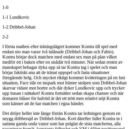
1-0
1-1
Lundkovic
1-2
Dribbel-Johan
2-2
I första mathen efter träningslägret kommer Kontra till spel med
endast nio man varav två inlånade (Dribbel-Johan och Fabio).
Kontra börjar dock matchen med endast sex man på plan vilket
medför ett i baken efter en sisådär två minuter. När sedan resten av
manskapet behagar dyka upp så tar Kontra tag i spelet och man
börjar faktiskt ana att de tränat uppspel och fasta situationer
föregående helg. Och mycket riktigt kommer kvitteringen på en fast
situation, Face slår en inspark mot främre stolpen som Dribbel-Johan
skarvar vidare mot bortre och där dyker Lundkovic upp och trycker
upp trasan i nättaket! Kontra fortsätter sedan skapa chanser och när
domaren blåser för halvtid är det ett trött men relativt nöjt Kontra
som känner att de har matchen i egna händer.
Det dröjer heller inte länge förrän Kontra tar ledningen genom en
snygg dribberajd av Dribbel-Johan. Kort därefter faller Kontra in i
samma gamla onda vanor som har präglat de sista matcherna, alla
passningar framåt, konstanta felbeslut och VM i dåligt positionsspel.