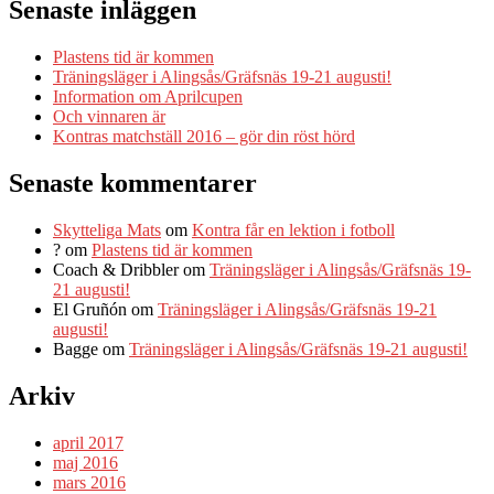
Senaste inläggen
Plastens tid är kommen
Träningsläger i Alingsås/Gräfsnäs 19-21 augusti!
Information om Aprilcupen
Och vinnaren är
Kontras matchställ 2016 – gör din röst hörd
Senaste kommentarer
Skytteliga Mats
om
Kontra får en lektion i fotboll
?
om
Plastens tid är kommen
Coach & Dribbler
om
Träningsläger i Alingsås/Gräfsnäs 19-
21 augusti!
El Gruñón
om
Träningsläger i Alingsås/Gräfsnäs 19-21
augusti!
Bagge
om
Träningsläger i Alingsås/Gräfsnäs 19-21 augusti!
Arkiv
april 2017
maj 2016
mars 2016