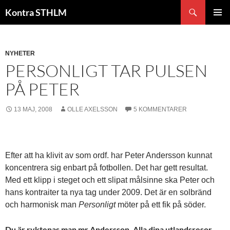
Hoppa
Sök
Kontra STHLM
till
PRIMÄR
innehåll
MENY
NYHETER
PERSONLIGT TAR PULSEN
PÅ PETER
13 MAJ, 2008
OLLE AXELSSON
5 KOMMENTARER
Efter att ha klivit av som ordf. har Peter Andersson kunnat
koncentrera sig enbart på fotbollen. Det har gett resultat.
Med ett klipp i steget och ett slipat målsinne ska Peter och
hans kontraiter ta nya tag under 2009. Det är en solbränd
och harmonisk man
Personligt
möter på ett fik på söder.
Du är ryktenas man mr Andersson. Alla dina utlandsresor