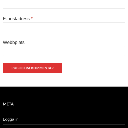
E-postadress
*
Webbplats
META
Logga in