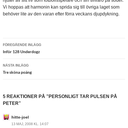
njuter av sitt liv som fotbollsspelare och sin tillvaro på söder.
Vi hoppas att harmonin kan sprida sig till övriga laget som
behöver lite av den varan efter förra veckans djupdykning.
Inläggsnavigering
FÖREGÅENDE INLÄGG
Inför 128 Underdogz
NÄSTA INLÄGG
Tre sköna poäng
5 REAKTIONER PÅ ”PERSONLIGT TAR PULSEN PÅ
PETER”
hitte-joel
13 MAJ, 2008 KL. 14:07