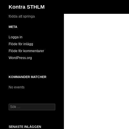
Sök
Kontra STHLM
Hoppa
födda att springa
till
META
innehåll
Logga in
Flöde för inlägg
Flöde för kommentarer
WordPress.org
KOMMANDER MATCHER
No events
Sök
efter:
SENASTE INLÄGGEN