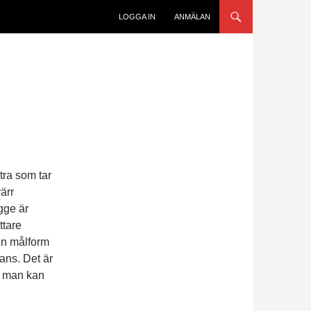
LOGGA IN
ANMÄLAN
tra som tar
värr
gge är
ttare
in målform
fans. Det är
tt man kan