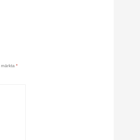
är märkta
*