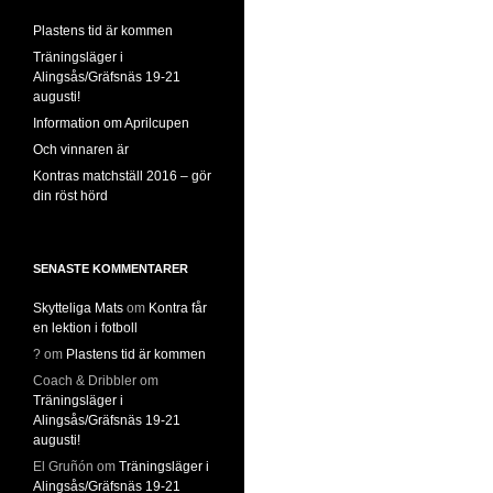
Plastens tid är kommen
Träningsläger i
Alingsås/Gräfsnäs 19-21
augusti!
Information om Aprilcupen
Och vinnaren är
Kontras matchställ 2016 – gör
din röst hörd
SENASTE KOMMENTARER
Skytteliga Mats
om
Kontra får
en lektion i fotboll
?
om
Plastens tid är kommen
Coach & Dribbler
om
Träningsläger i
Alingsås/Gräfsnäs 19-21
augusti!
El Gruñón
om
Träningsläger i
Alingsås/Gräfsnäs 19-21