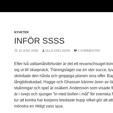
NYHETER
INFÖR SSSS
10 JUNI, 2008
OLLE AXELSSON
1 KOMMENTAR
Efter två uddamålsförluster är det ett revanschsuget kon
sig ut till skarpnäck. Träningsläger var en stor succe, ty
skördade den hårda och groppiga planen sina offer. Ba
långtidsskadad, Hagge och Ghassan känner även av lä
stukningar och spel är osäkert. Andersson som visade f
är i svejs och sjunger ”in med bollen i mål” för svenska 
tur att kontra har korpens bredaste trupp vilket gör att a
mönstra en riktigt vass sjua.