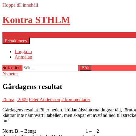
Hoppa till innehåll
Kontra STHLM
Sök
Primär meny
Logga in
Anmälan
Sök efter:
Nyheter
Gårdagens resultat
26 maj, 2009
Peter Andersson
2 kommentarer
Gårdagens resultat följer nedan. Uddamålsvinterna duggar tätt, förutom 
klättrar inte nämnvärt i tabellen, men skapar ett avstånd ned till strec
nu!
Norra B – Bengt 1 – 2