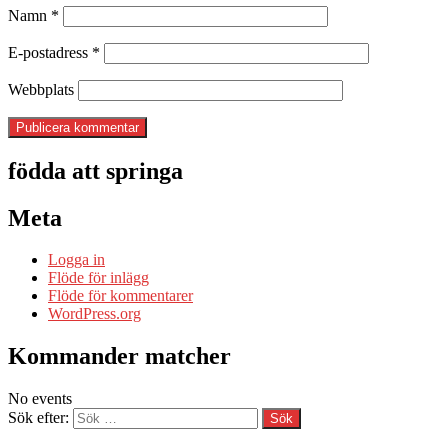
Namn
*
E-postadress
*
Webbplats
födda att springa
Meta
Logga in
Flöde för inlägg
Flöde för kommentarer
WordPress.org
Kommander matcher
No events
Sök efter: