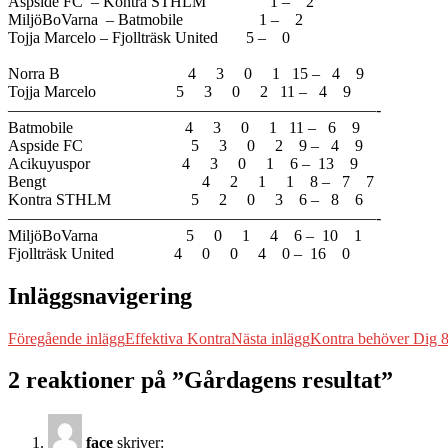
Aspside FC – Kontra STHLM 1 – 2
MiljöBoVarna – Batmobile 1 – 2
Tojja Marcelo – Fjollträsk United 5 – 0
Norra B 4 3 0 1 15 – 4 9
Tojja Marcelo 5 3 0 2 11 – 4 9
———————————————————————-
Batmobile 4 3 0 1 11 – 6 9
Aspside FC 5 3 0 2 9 – 4 9
Acikuyuspor 4 3 0 1 6 – 13 9
Bengt 4 2 1 1 8 – 7 7
Kontra STHLM 5 2 0 3 6 – 8 6
———————————————————————-
MiljöBoVarna 5 0 1 4 6 – 10 1
Fjollträsk United 4 0 0 4 0 – 16 0
Inläggsnavigering
Föregående inlägg
Effektiva Kontra
Nästa inlägg
Kontra behöver Dig 8
2 reaktioner på ”Gårdagens resultat”
face
skriver: