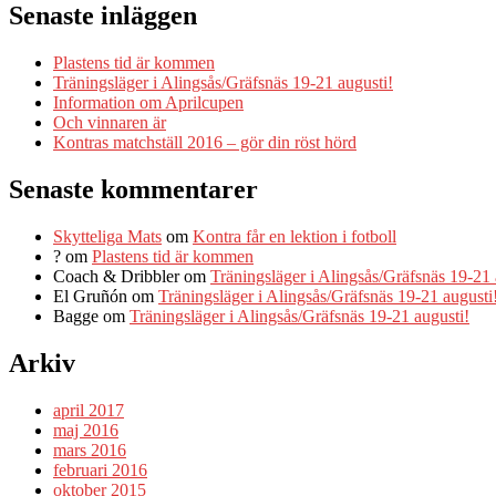
Senaste inläggen
Plastens tid är kommen
Träningsläger i Alingsås/Gräfsnäs 19-21 augusti!
Information om Aprilcupen
Och vinnaren är
Kontras matchställ 2016 – gör din röst hörd
Senaste kommentarer
Skytteliga Mats
om
Kontra får en lektion i fotboll
?
om
Plastens tid är kommen
Coach & Dribbler
om
Träningsläger i Alingsås/Gräfsnäs 19-21 
El Gruñón
om
Träningsläger i Alingsås/Gräfsnäs 19-21 augusti
Bagge
om
Träningsläger i Alingsås/Gräfsnäs 19-21 augusti!
Arkiv
april 2017
maj 2016
mars 2016
februari 2016
oktober 2015