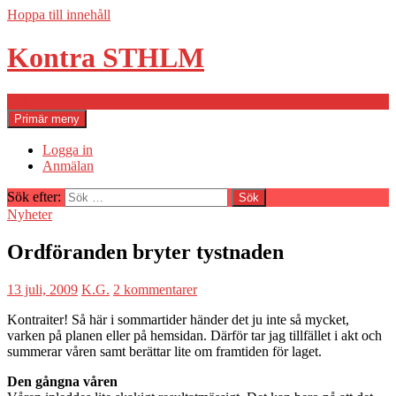
Hoppa till innehåll
Kontra STHLM
Sök
Primär meny
Logga in
Anmälan
Sök efter:
Nyheter
Ordföranden bryter tystnaden
13 juli, 2009
K.G.
2 kommentarer
Kontraiter! Så här i sommartider händer det ju inte så mycket,
varken på planen eller på hemsidan. Därför tar jag tillfället i akt och
summerar våren samt berättar lite om framtiden för laget.
Den gångna våren