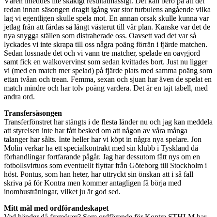
Våren inleddes lite skakigt resultatmässigt. Det kan bero på att det
redan innan säsongen dragit igång var stor turbulens angående vilka
lag vi egentligen skulle spela mot. En annan orsak skulle kunna var
jetlag från att färdas så långt västerut till vår plan. Kanske var det de
nya snygga ställen som distraherade oss. Oavsett vad det var så
lyckades vi inte skrapa till oss några poäng förrän i fjärde matchen.
Sedan lossnade det och vi vann tre matcher, spelade en oavgjord
samt fick en walkovervinst som sedan kvittades bort. Just nu ligger
vi (med en match mer spelad) på fjärde plats med samma poäng som
ettan tvåan och trean. Femma, sexan och sjuan har även de spelat en
match mindre och har tolv poäng vardera. Det är en tajt tabell, med
andra ord.
Transfersäsongen
Transferfönstret har stängts i de flesta länder nu och jag kan meddela
att styrelsen inte har fått besked om att någon av våra många
talanger har sålts. Inte heller har vi köpt in några nya spelare. Jon
Molin verkar ha ett specialkontrakt med sin klubb i Tyskland då
förhandlingar fortfarande pågår. Jag har dessutom fått nys om en
fotbollsvirtuos som eventuellt flyttar från Göteborg till Stockholm i
höst. Pontus, som han heter, har uttryckt sin önskan att i så fall
skriva på för Kontra men kommer antagligen få börja med
inomhusträningar, vilket ju är god sed.
Mitt mål med ordförandeskapet
Vad händer då framöver? Som ordförande för Kontra STHLM har