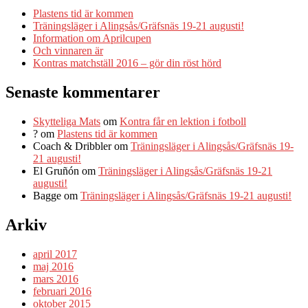
Plastens tid är kommen
Träningsläger i Alingsås/Gräfsnäs 19-21 augusti!
Information om Aprilcupen
Och vinnaren är
Kontras matchställ 2016 – gör din röst hörd
Senaste kommentarer
Skytteliga Mats
om
Kontra får en lektion i fotboll
?
om
Plastens tid är kommen
Coach & Dribbler
om
Träningsläger i Alingsås/Gräfsnäs 19-
21 augusti!
El Gruñón
om
Träningsläger i Alingsås/Gräfsnäs 19-21
augusti!
Bagge
om
Träningsläger i Alingsås/Gräfsnäs 19-21 augusti!
Arkiv
april 2017
maj 2016
mars 2016
februari 2016
oktober 2015