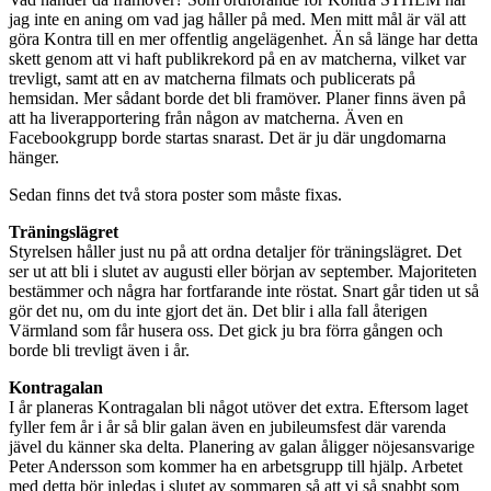
jag inte en aning om vad jag håller på med. Men mitt mål är väl att
göra Kontra till en mer offentlig angelägenhet. Än så länge har detta
skett genom att vi haft publikrekord på en av matcherna, vilket var
trevligt, samt att en av matcherna filmats och publicerats på
hemsidan. Mer sådant borde det bli framöver. Planer finns även på
att ha liverapportering från någon av matcherna. Även en
Facebookgrupp borde startas snarast. Det är ju där ungdomarna
hänger.
Sedan finns det två stora poster som måste fixas.
Träningslägret
Styrelsen håller just nu på att ordna detaljer för träningslägret. Det
ser ut att bli i slutet av augusti eller början av september. Majoriteten
bestämmer och några har fortfarande inte röstat. Snart går tiden ut så
gör det nu, om du inte gjort det än. Det blir i alla fall återigen
Värmland som får husera oss. Det gick ju bra förra gången och
borde bli trevligt även i år.
Kontragalan
I år planeras Kontragalan bli något utöver det extra. Eftersom laget
fyller fem år i år så blir galan även en jubileumsfest där varenda
jävel du känner ska delta. Planering av galan åligger nöjesansvarige
Peter Andersson som kommer ha en arbetsgrupp till hjälp. Arbetet
med detta bör inledas i slutet av sommaren så att vi så snabbt som