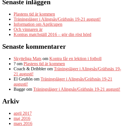
Senaste inläggen
Plastens tid är kommen
Träningsläger i Alingsås/Gräfsnäs 19-21 augusti!
Information om Aprilcupen
Och vinnaren är
Kontras matchställ 2016 – gör din röst hörd
Senaste kommentarer
Skytteliga Mats
om
Kontra får en lektion i fotboll
?
om
Plastens tid är kommen
Coach & Dribbler
om
Träningsläger i Alingsås/Gräfsnäs 19-
21 augusti!
El Gruñón
om
Träningsläger i Alingsås/Gräfsnäs 19-21
augusti!
Bagge
om
Träningsläger i Alingsås/Gräfsnäs 19-21 augusti!
Arkiv
april 2017
maj 2016
mars 2016