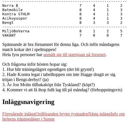
-------------------------------------------------------
Norra B                           7     4     1     2  
Batmobile                         8     4     1     3  
Kontra STHLM                      8     4     1     3  
Acikuyuspor                       8     4     1     3  
Bengt                             8     3     3     2  
-------------------------------------------------------
MiljöBoVarna                      8     1     2     5  
Spännande är bra förnamnet för denna liga. Och inför måndagens
match kokar det i speltruppen!
Hela fyra personer har
anmält sig till startsjuan på forumet
.
Och frågorna inför hösten hopar sig:
1. Hur blir träningslägret egentligen (det bli grymt!)
2. Hade Kontra legat i tabelltoppen om inte Hagge dragit av sig
tröjan i Bengt-derbyt? (ja)
3. Är Jon Molin tillbakaköpt från Tyskland? (köpt?)
4. Kommer vi att få ihop fullt lag till på måndag? (förhoppningsvis)
Inläggsnavigering
Föregående inlägg
Ordföranden bryter tystnaden
Nästa inlägg
Info om
helgens träningsläger i Sunne