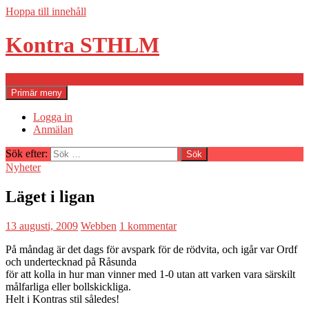
Hoppa till innehåll
Kontra STHLM
Sök
Primär meny
Logga in
Anmälan
Sök efter:
Nyheter
Läget i ligan
13 augusti, 2009
Webben
1 kommentar
På måndag är det dags för avspark för de rödvita, och igår var Ordf
och undertecknad på Råsunda
för att kolla in hur man vinner med 1-0 utan att varken vara särskilt
målfarliga eller bollskickliga.
Helt i Kontras stil således!