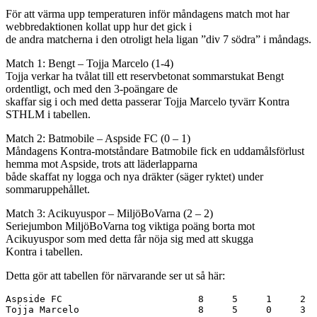
För att värma upp temperaturen inför måndagens match mot har
webbredaktionen kollat upp hur det gick i
de andra matcherna i den otroligt hela ligan ”div 7 södra” i måndags.
Match 1: Bengt – Tojja Marcelo (1-4)
Tojja verkar ha tvålat till ett reservbetonat sommarstukat Bengt
ordentligt, och med den 3-poängare de
skaffar sig i och med detta passerar Tojja Marcelo tyvärr Kontra
STHLM i tabellen.
Match 2: Batmobile – Aspside FC (0 – 1)
Måndagens Kontra-motståndare Batmobile fick en uddamålsförlust
hemma mot Aspside, trots att läderlapparna
både skaffat ny logga och nya dräkter (säger ryktet) under
sommaruppehållet.
Match 3: Acikuyuspor – MiljöBoVarna (2 – 2)
Seriejumbon MiljöBoVarna tog viktiga poäng borta mot
Acikuyuspor som med detta får nöja sig med att skugga
Kontra i tabellen.
Detta gör att tabellen för närvarande ser ut så här:
Aspside FC                        8     5     1     2  
Tojja Marcelo                     8     5     0     3  