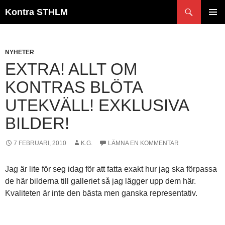
Hoppa
Sök
Kontra STHLM
till
PRIMÄR
innehåll
MENY
NYHETER
EXTRA! ALLT OM
KONTRAS BLÖTA
UTEKVÄLL! EXKLUSIVA
BILDER!
7 FEBRUARI, 2010
K.G.
LÄMNA EN KOMMENTAR
Jag är lite för seg idag för att fatta exakt hur jag ska förpassa
de här bilderna till galleriet så jag lägger upp dem här.
Kvaliteten är inte den bästa men ganska representativ.