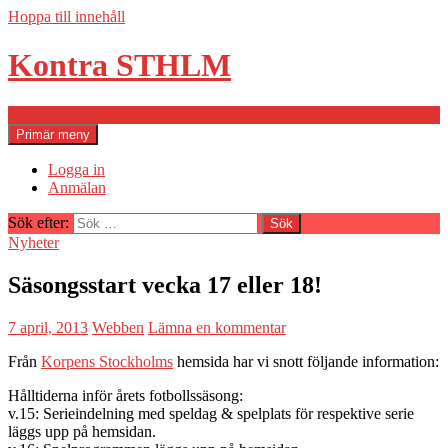
Hoppa till innehåll
Kontra STHLM
Sök
Primär meny
Logga in
Anmälan
Sök efter:
Nyheter
Säsongsstart vecka 17 eller 18!
7 april, 2013
Webben
Lämna en kommentar
Från
Korpens Stockholms
hemsida har vi snott följande information:
Hålltiderna inför årets fotbollssäsong:
v.15: Serieindelning med speldag & spelplats för respektive serie
läggs upp på hemsidan.