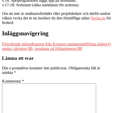
v.16: Spelprogrammen läggs upp på hemsidan.
v.17-18: Seriestart (olika startdatum för serierna)
Om du inte är småbarnsförälder eller projektledare och därför undrar
vilken vecka det är nu besöker du den förträffliga sidan
Vecka.nu
för
besked.
Inläggsnavigering
Föregående inlägg
Rapport från Korpens upptaktsträff
Nästa inlägg
Vi
spelar i division 8B, torsdagar på Hökarängens BP
Lämna ett svar
Din e-postadress kommer inte publiceras.
Obligatoriska fält är
märkta
*
Kommentar
*