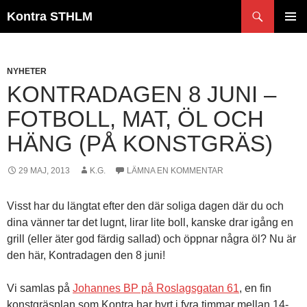
Hoppa
Sök
Kontra STHLM
till
PRIMÄR
innehåll
MENY
NYHETER
KONTRADAGEN 8 JUNI –
FOTBOLL, MAT, ÖL OCH
HÄNG (PÅ KONSTGRÄS)
29 MAJ, 2013
K.G.
LÄMNA EN KOMMENTAR
Visst har du längtat efter den där soliga dagen där du och
dina vänner tar det lugnt, lirar lite boll, kanske drar igång en
grill (eller äter god färdig sallad) och öppnar några öl? Nu är
den här, Kontradagen den 8 juni!
Vi samlas på
Johannes BP på Roslagsgatan 61
, en fin
konstgräsplan som Kontra har hyrt i fyra timmar mellan 14-