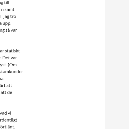
 till
arn samt
l jag tro
a upp.
ng så var
ar statiskt
. Det var
tyst. (Om
 stamkunder
har
årt att
 att de
vad vi
ordentligt
örtjänt.