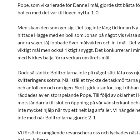
Pope, som vikarierade för Danne i mål, gjorde sitt bästa fö
bollen med det var till ingen nytta. 1-0.
Men skam den som ger sig. Det tog inte lång tid innan N
hittade Hagge med en boll som Johan på något vis (vissa s
andra säger tå) lobbade över målvakten och in i mål. Det v
viktigt mål men också riktigt snyggt. Det konkurrerar i m
med Nickes balja förra veckan om årets mål.
Dock så tänkte Bolltrollarna inte på något sätt låta oss nj
kvitteringens sötma. Nä, istället tryckte de taskmörtarna
och anföll om och om igen. Skott gick utanför, tog i ribban 
räddades av en storspelande Pope. Till följd av oklarhet i 
motståndarna till slut en öppning på vår vänsterkant och 
inte mycket hjälp när typ ett helt lag anfaller. Vi hängde h
inte med när Bolltrollarna gjorde 2-1.
Vi försökte omgående revanschera oss och lyckades nästa
bollen. Nästan.