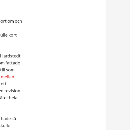
pport om och
ulle kort
. Hardstedt
om fattade
till som
 mellan
 ett
n revision
ätet hela
i hade så
skulle