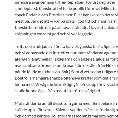
innebära avancemang till femteplatsen, förlust degradering
sjundeplats). Kanske att vi hade publik i form av Mikes b
coach Endahls och Brordins mor. Eller kanske, och detta vil
mest på, var det att vi var på plats i god tid och hann värm
Kanske berodde det på allt ovanstående. Oavsett anledni
stämningen extremt god och vi var taggade.
Trots detta började vi första halvlek ganska blekt. Spelet v
och vi anpassade oss inte efter hur motståndarna agerade
återigen långt mellan lagdelarna och alldeles, alldeles för 
man spetsade öronen kunde man höra skrålet från Hökis
när de följde matchen via länk.) Som vi vet sedan tidigare 
Bolltrollarna några snabba offensiva krafter som det är sv
hinna med. Vi vågade inte riktigt gå i på kropp för vi visste
skulle kunna älga ifrån oss utan större svårighet.
Motståndarna anföll dessutom gärna med fler spelare än 
ställde upp i försvaret. Således var det svårt att freda sig 
och därmed kändes Bolltrollarnas ledningsmål inte helt of