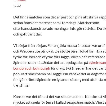
Yeah!
Det finns matcher som det är pest och pina att skriva ra
sedan finns det matcher som i torsdags. Matcher som
efterhandskonstruerade meningar inte gör rättvisa. Du sk
och gott varit där.
Vi börjar från början. För en jäkla massa år sedan var ordf
och Webben ute på lokal. De stötte på en lokal förmåga s
tycke för Joel och otycke för Hagge, vilken han refererade 
Spindeln utan nät. Sedan detta uppdagades på
cykelresan
London och Edinburgh
för drygt två år sedan har det varit
populärt smeknamn på Hagge. Nu kanske det är dags för e
för igår krönte Spindeln en lysande säsong med att hitta n
tre gånger.
Kanske var det för att det var sista matchen. Kanske att v
mycket att spela för (en så kallad sexpoängsmatch. Vinst 