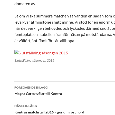
domaren av.
Så om vi ska summera matchen så var den en sådan som 
leva kvar åtminstone i mitt minne. Vi stod för en enorm 
när det verkligen behövdes och lyckades därmed sno åt o
femteplatsen i tabellen framför näsan på motståndarna. V
är välförtjänt. Tack för i år, allihopa!
Slutställning säsongen 2015
Inläggsnavigering
FÖREGÅENDE INLÄGG
Magna Carta tvålar till Kontra
NÄSTA INLÄGG
Kontras matchställ 2016 – gör din röst hörd