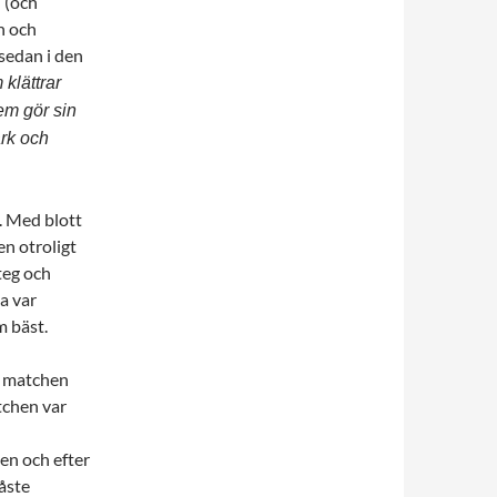
n (och
n och
 sedan i den
klättrar
Vem gör sin
rk och
. Med blott
n otroligt
teg och
a var
m bäst.
av matchen
atchen var
en och efter
åste