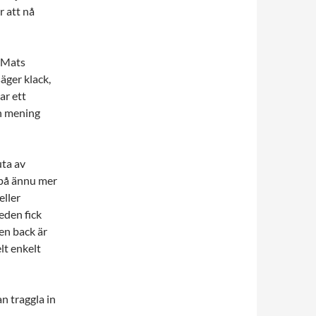
r att nå
y-Mats
äger klack,
ar ett
in mening
uta av
 på ännu mer
eller
leden fick
en back är
elt enkelt
n traggla in