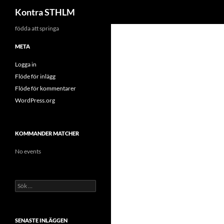
Sök
Kontra STHLM
Hoppa
födda att springa
till
META
innehåll
Logga in
Flöde för inlägg
Flöde för kommentarer
WordPress.org
KOMMANDER MATCHER
No events
Sök
efter:
SENASTE INLÄGGEN