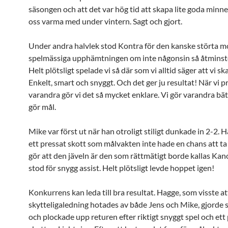
säsongen och att det var hög tid att skapa lite goda minne
oss varma med under vintern. Sagt och gjort.
Under andra halvlek stod Kontra för den kanske störta m
spelmässiga upphämtningen om inte någonsin så åtminsto
Helt plötsligt spelade vi så där som vi alltid säger att vi sk
Enkelt, smart och snyggt. Och det ger ju resultat! När vi 
varandra gör vi det så mycket enklare. Vi gör varandra bät
gör mål.
Mike var först ut när han otroligt stiligt dunkade in 2-2. Han
ett pressat skott som målvakten inte hade en chans att t
gör att den jäveln är den som rättmätigt borde kallas Kan
stod för snygg assist. Helt plötsligt levde hoppet igen!
Konkurrens kan leda till bra resultat. Hagge, som visste a
skytteligaledning hotades av både Jens och Mike, gjorde s
och plockade upp returen efter riktigt snyggt spel och ett 