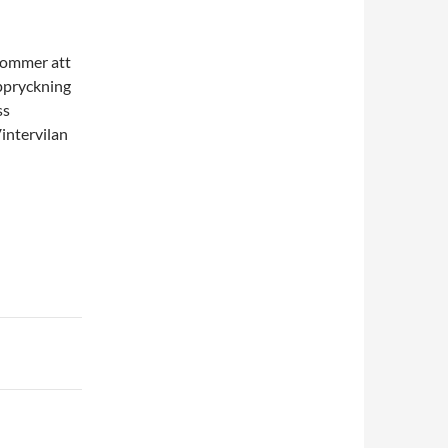
kommer att
uppryckning
ss
intervilan