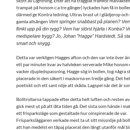
skott av Lightning. Efter att ha tragglat framför målvakte
trampat på honom c:a tre gånger) lyckades han få in bolle
därmed ge Kontra ledning. Ultras brast ut i glädjerop och
gamla allsången
Vem springer snabbast på planen? Vem 
flinkt upp på din rygg? Vem har störst hjärta i Kontra? 
medspelare trygg? Jo, Johan ”Hagge” Hardstedt. Så sta
smart och snygg.
Detta var verkligen Hagges afton och den var inte över än
ett par minuter kvar av halvleken serverade Mike honom e
vacker djupledspassning. Hagge sög in bollen, tog några s
placerade in den säkert i maskorna en tredje gång. Det hel
poetiskt och ett sant nöje att skåda. Lagspel när det är so
Bolltrollarna tappade efter detta helt luften och resten 
gick mest ut på att låta tiden gå. Det sista som hände i m
ett frisparksläge som gestaltade hur oinspirerade de var.
Frisparksläggaren verkade mest ta ut sitt missnöje på boll
att han medelst en tåpaj placerat den långt utanför mål bl