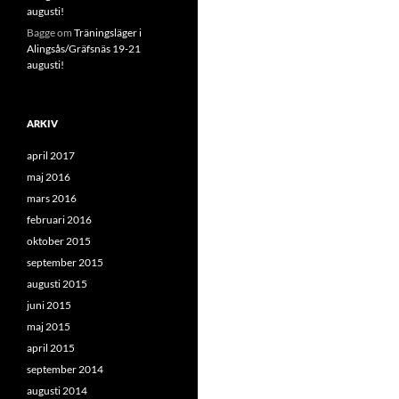
augusti!
Bagge
om
Träningsläger i
Alingsås/Gräfsnäs 19-21
augusti!
ARKIV
april 2017
maj 2016
mars 2016
februari 2016
oktober 2015
september 2015
augusti 2015
juni 2015
maj 2015
april 2015
september 2014
augusti 2014