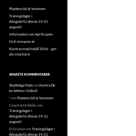
Plastens tid är kommen
Träningsläger i
Alingsås/Gräfsnäs 19-21
augusti!
Information om Aprilcupen
Och vinnaren är
Kontras matchställ 2016 – gör
din röst hörd
SENASTE KOMMENTARER
Skytteliga Mats
om
Kontra får
en lektion i fotboll
?
om
Plastens tid är kommen
Coach & Dribbler
om
Träningsläger i
Alingsås/Gräfsnäs 19-21
augusti!
El Gruñón
om
Träningsläger i
Alingsås/Gräfsnäs 19-21