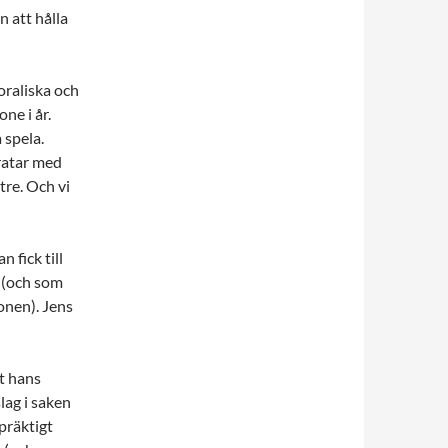
n att hålla
oraliska och
ne i år.
a spela.
pratar med
tre. Och vi
 fick till
a (och som
onen). Jens
tt hans
lag i saken
präktigt