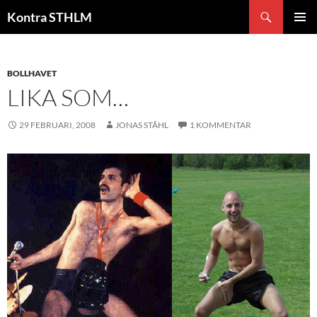
Hoppa
Sök
Kontra STHLM
till
PRIMÄR
innehåll
MENY
BOLLHAVET
LIKA SOM…
29 FEBRUARI, 2008
JONAS STÅHL
1 KOMMENTAR