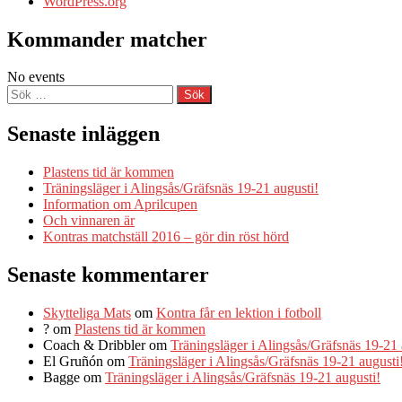
WordPress.org
Kommander matcher
No events
Sök
efter:
Senaste inläggen
Plastens tid är kommen
Träningsläger i Alingsås/Gräfsnäs 19-21 augusti!
Information om Aprilcupen
Och vinnaren är
Kontras matchställ 2016 – gör din röst hörd
Senaste kommentarer
Skytteliga Mats
om
Kontra får en lektion i fotboll
?
om
Plastens tid är kommen
Coach & Dribbler
om
Träningsläger i Alingsås/Gräfsnäs 19-21 
El Gruñón
om
Träningsläger i Alingsås/Gräfsnäs 19-21 augusti
Bagge
om
Träningsläger i Alingsås/Gräfsnäs 19-21 augusti!