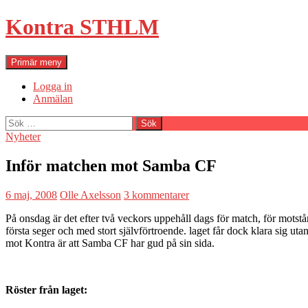
Hoppa
Kontra STHLM
till
innehåll
Sök
Primär meny
Logga in
Anmälan
Sök
efter:
Nyheter
Inför matchen mot Samba CF
6 maj, 2008
Olle Axelsson
3 kommentarer
På onsdag är det efter två veckors uppehåll dags för match, för motst
första seger och med stort självförtroende. laget får dock klara sig u
mot Kontra är att Samba CF har gud på sin sida.
Röster från laget: