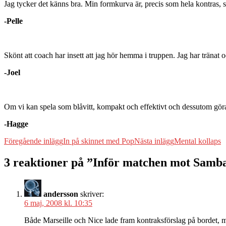
Jag tycker det känns bra. Min formkurva är, precis som hela kontras, 
-Pelle
Skönt att coach har insett att jag hör hemma i truppen. Jag har träna
-Joel
Om vi kan spela som blåvitt, kompakt och effektivt och dessutom göra
-Hagge
Inläggsnavigering
Föregående inlägg
In på skinnet med Pop
Nästa inlägg
Mental kollaps
3 reaktioner på ”Inför matchen mot Samb
andersson
skriver:
6 maj, 2008 kl. 10:35
Både Marseille och Nice lade fram kontraksförslag på bordet