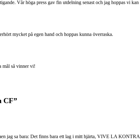
stigande. Vår höga press gav fin utdelning senast och jag hoppas vi ka
t oerhört mycket på egen hand och hoppas kunna överraska.
 mål så vinner vi!
a CF”
, men jag sa bara: Det finns bara ett lag i mitt hjärta, VIVE LA K