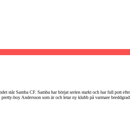
åndet står Samba CF. Samba har börjat serien starkt och har full pott e
tan pretty-boy Andersson som är och letar ny klubb på varmare breddgrad