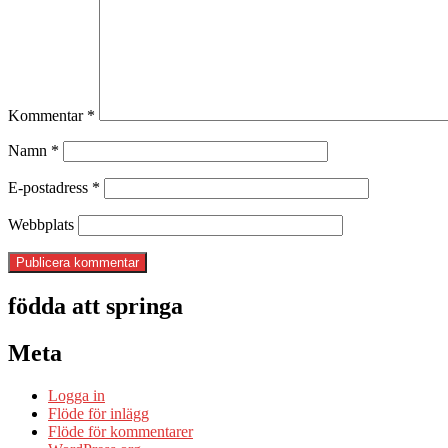
Kommentar
*
Namn
*
E-postadress
*
Webbplats
födda att springa
Meta
Logga in
Flöde för inlägg
Flöde för kommentarer