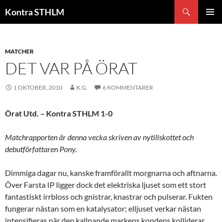
Hoppa
Sök
Kontra STHLM
till
PRIMÄR
innehåll
MENY
MATCHER
DET VAR PÅ ÖRAT
1 OKTOBER, 2010
K.G.
6 KOMMENTARER
Örat Utd. – Kontra STHLM 1-0
Matchrapporten är denna vecka skriven av nytillskottet och
debutförfattaren Pony.
Dimmiga dagar nu, kanske framförallt morgnarna och aftnarna.
Över Farsta IP ligger dock det elektriska ljuset som ett stort
fantastiskt irrbloss och gnistrar, knastrar och pulserar. Fukten
fungerar nästan som en katalysator; elljuset verkar nästan
intensifieras när den kallnande markens kondens kolliderar