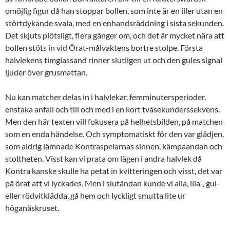
omöjlig figur då han stoppar bollen, som inte är en iller utan en
störtdykande svala, med en enhandsräddning i sista sekunden.
Det skjuts plötsligt, flera gånger om, och det är mycket nära att
bollen stöts in vid Örat-målvaktens bortre stolpe. Första
halvlekens timglassand rinner slutligen ut och den gules signal
ljuder över grusmattan.
Nu kan matcher delas in i halvlekar, femminutersperioder,
enstaka anfall och till och med i en kort tvåsekunderssekvens.
Men den här texten vill fokusera på helhetsbilden, på matchen
som en enda händelse. Och symptomatiskt för den var glädjen,
som aldrig lämnade Kontraspelarnas sinnen, kämpaandan och
stoltheten. Visst kan vi prata om lägen i andra halvlek då
Kontra kanske skulle ha petat in kvitteringen och visst, det var
på örat att vi lyckades. Men i slutändan kunde vi alla, lila-, gul-
eller rödvitklädda, gå hem och lyckligt smutta lite ur
höganäskruset.