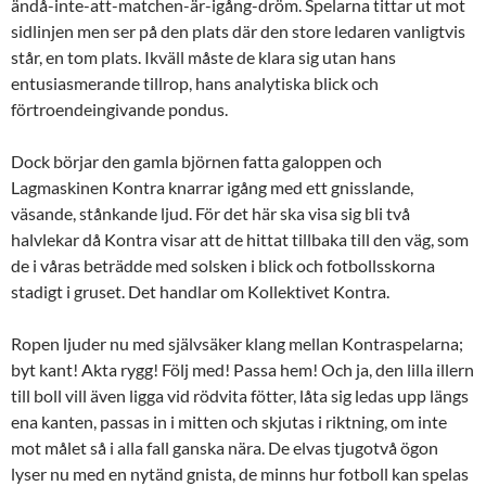
ändå-inte-att-matchen-är-igång-dröm. Spelarna tittar ut mot
sidlinjen men ser på den plats där den store ledaren vanligtvis
står, en tom plats. Ikväll måste de klara sig utan hans
entusiasmerande tillrop, hans analytiska blick och
förtroendeingivande pondus.
Dock börjar den gamla björnen fatta galoppen och
Lagmaskinen Kontra knarrar igång med ett gnisslande,
väsande, stånkande ljud. För det här ska visa sig bli två
halvlekar då Kontra visar att de hittat tillbaka till den väg, som
de i våras beträdde med solsken i blick och fotbollsskorna
stadigt i gruset. Det handlar om Kollektivet Kontra.
Ropen ljuder nu med självsäker klang mellan Kontraspelarna;
byt kant! Akta rygg! Följ med! Passa hem! Och ja, den lilla illern
till boll vill även ligga vid rödvita fötter, låta sig ledas upp längs
ena kanten, passas in i mitten och skjutas i riktning, om inte
mot målet så i alla fall ganska nära. De elvas tjugotvå ögon
lyser nu med en nytänd gnista, de minns hur fotboll kan spelas