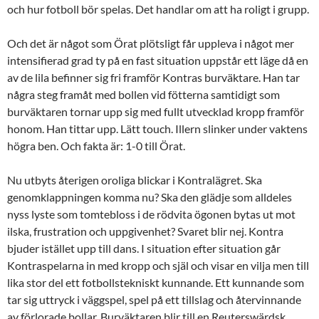
och hur fotboll bör spelas. Det handlar om att ha roligt i grupp.
Och det är något som Örat plötsligt får uppleva i något mer
intensifierad grad ty på en fast situation uppstår ett läge då en
av de lila befinner sig fri framför Kontras burväktare. Han tar
några steg framåt med bollen vid fötterna samtidigt som
burväktaren tornar upp sig med fullt utvecklad kropp framför
honom. Han tittar upp. Lätt touch. Illern slinker under vaktens
högra ben. Och fakta är: 1-0 till Örat.
Nu utbyts återigen oroliga blickar i Kontralägret. Ska
genomklappningen komma nu? Ska den glädje som alldeles
nyss lyste som tomtebloss i de rödvita ögonen bytas ut mot
ilska, frustration och uppgivenhet? Svaret blir nej. Kontra
bjuder istället upp till dans. I situation efter situation går
Kontraspelarna in med kropp och själ och visar en vilja men till
lika stor del ett fotbollstekniskt kunnande. Ett kunnande som
tar sig uttryck i väggspel, spel på ett tillslag och återvinnande
av förlorade bollar. Burväktaren blir till en Reuterswärdsk