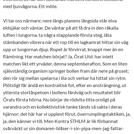
med ljusvågorna. Ett möte.
Vi tar oss närmare; nere längs planens långsida står elva
eldsjälar och väntar. De väntar på att få dra in den råkalla
luften i lungorna, ta några stapplande första steg, låta
stämbanden vibrera när ett rop till en lagkamrat hittar sin väg
upp ur lungornas djup. Ropet är förvirrat, knappt mer än en
flämtning. Har matchen börjat? Ja, Örat Utd. har inlett
matchen likt ett yrväder, denna septemberafton. Som en liten
självständig organism springer bollen fram där nere på gruset;
den rör sig mellan spelarna i lila och verkar ha hittat sin rytm.
Plötsligt får ändå en kontraitisk fot, efter en ansträngning, ut
yttersta stortåspetsen i bollens färdväg och resultatet blir
Örats första hörna. Nu börjar de rödvita titta oroligt på
varandra och en kollektivistisk tanke tänds så sakta i deras
hjärnor; det här har vi upplevt förut, överrumplingstaktiken, ja,
ja, den känner vi till. Men Kontra STHLM är lik förbannat
svårväckt ur sin domaren-blåser-i-sin-pipa-men-jag-fattar-