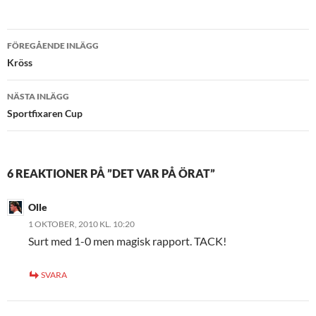
Inläggsnavigering
FÖREGÅENDE INLÄGG
Kröss
NÄSTA INLÄGG
Sportfixaren Cup
6 REAKTIONER PÅ ”DET VAR PÅ ÖRAT”
Olle
1 OKTOBER, 2010 KL. 10:20
Surt med 1-0 men magisk rapport. TACK!
SVARA