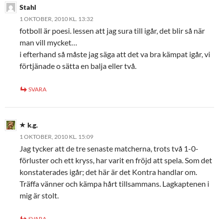
Stahl
1 OKTOBER, 2010 KL. 13:32
fotboll är poesi. lessen att jag sura till igår, det blir så när
man vill mycket…
i efterhand så måste jag säga att det va bra kämpat igår, vi
förtjänade o sätta en balja eller två.
SVARA
k.g.
1 OKTOBER, 2010 KL. 15:09
Jag tycker att de tre senaste matcherna, trots två 1-0-
förluster och ett kryss, har varit en fröjd att spela. Som det
konstaterades igår; det här är det Kontra handlar om.
Träffa vänner och kämpa hårt tillsammans. Lagkaptenen i
mig är stolt.
SVARA