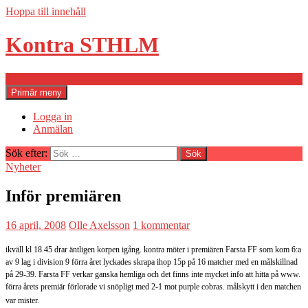
Hoppa till innehåll
Kontra STHLM
Sök
Primär meny
Logga in
Anmälan
Sök efter:
Nyheter
Inför premiären
16 april, 2008
Olle Axelsson
1 kommentar
ikväll kl 18.45 drar äntligen korpen igång. kontra möter i premiären Farsta FF som kom 6:a
av 9 lag i division 9 förra året lyckades skrapa ihop 15p på 16 matcher med en målskillnad
på 29-39. Farsta FF verkar ganska hemliga och det finns inte mycket info att hitta på www.
förra årets premiär förlorade vi snöpligt med 2-1 mot purple cobras. målskytt i den matchen
var mister.