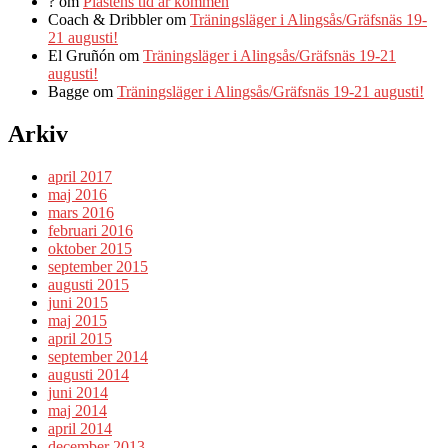
?
om
Plastens tid är kommen
Coach & Dribbler
om
Träningsläger i Alingsås/Gräfsnäs 19-
21 augusti!
El Gruñón
om
Träningsläger i Alingsås/Gräfsnäs 19-21
augusti!
Bagge
om
Träningsläger i Alingsås/Gräfsnäs 19-21 augusti!
Arkiv
april 2017
maj 2016
mars 2016
februari 2016
oktober 2015
september 2015
augusti 2015
juni 2015
maj 2015
april 2015
september 2014
augusti 2014
juni 2014
maj 2014
april 2014
december 2013