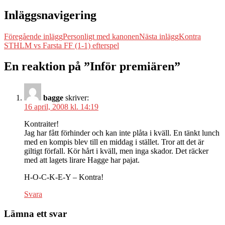
Inläggsnavigering
Föregående inlägg
Personligt med kanonen
Nästa inlägg
Kontra
STHLM vs Farsta FF (1-1) efterspel
En reaktion på ”Inför premiären”
bagge
skriver:
16 april, 2008 kl. 14:19
Kontraiter!
Jag har fått förhinder och kan inte plåta i kväll. En tänkt lunch
med en kompis blev till en middag i stället. Tror att det är
giltigt förfall. Kör hårt i kväll, men inga skador. Det räcker
med att lagets lirare Hagge har pajat.
H-O-C-K-E-Y – Kontra!
Svara
Lämna ett svar