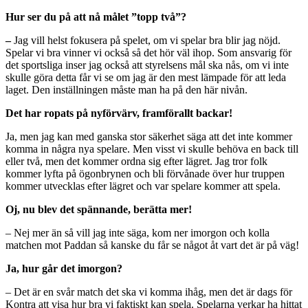
Hur ser du på att nå målet ”topp två”?
–
Jag vill helst fokusera på spelet, om vi spelar bra blir jag nöjd.
Spelar vi bra vinner vi också så det hör väl ihop. Som ansvarig för
det sportsliga inser jag också att styrelsens mål ska nås, om vi inte
skulle göra detta får vi se om jag är den mest lämpade för att leda
laget. Den inställningen måste man ha på den här nivån.
Det har ropats på nyförvärv, framförallt backar!
Ja, men jag kan med ganska stor säkerhet säga att det inte kommer
komma in några nya spelare. Men visst vi skulle behöva en back till
eller två, men det kommer ordna sig efter lägret. Jag tror folk
kommer lyfta på ögonbrynen och bli förvånade över hur truppen
kommer utvecklas efter lägret och var spelare kommer att spela.
Oj, nu blev det spännande, berätta mer!
– Nej mer än så vill jag inte säga, kom ner imorgon och kolla
matchen mot Paddan så kanske du får se något åt vart det är på väg!
Ja, hur går det imorgon?
– Det är en svår match det ska vi komma ihåg, men det är dags för
Kontra att visa hur bra vi faktiskt kan spela. Spelarna verkar ha hittat