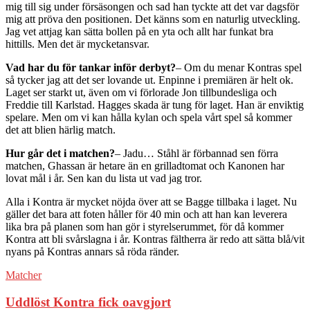
mig till sig under försäsongen och sad han tyckte att det var dagsför
mig att pröva den positionen. Det känns som en naturlig utveckling.
Jag vet attjag kan sätta bollen på en yta och allt har funkat bra
hittills. Men det är mycketansvar.
Vad har du för tankar inför derbyt?
– Om du menar Kontras spel
så tycker jag att det ser lovande ut. Enpinne i premiären är helt ok.
Laget ser starkt ut, även om vi förlorade Jon tillbundesliga och
Freddie till Karlstad. Hagges skada är tung för laget. Han är enviktig
spelare. Men om vi kan hålla kylan och spela vårt spel så kommer
det att blien härlig match.
Hur går det i matchen?
– Jadu… Ståhl är förbannad sen förra
matchen, Ghassan är hetare än en grilladtomat och Kanonen har
lovat mål i år. Sen kan du lista ut vad jag tror.
Alla i Kontra är mycket nöjda över att se Bagge tillbaka i laget. Nu
gäller det bara att foten håller för 40 min och att han kan leverera
lika bra på planen som han gör i styrelserummet, för då kommer
Kontra att bli svårslagna i år. Kontras fältherra är redo att sätta blå/vit
nyans på Kontras annars så röda ränder.
Matcher
Uddlöst Kontra fick oavgjort