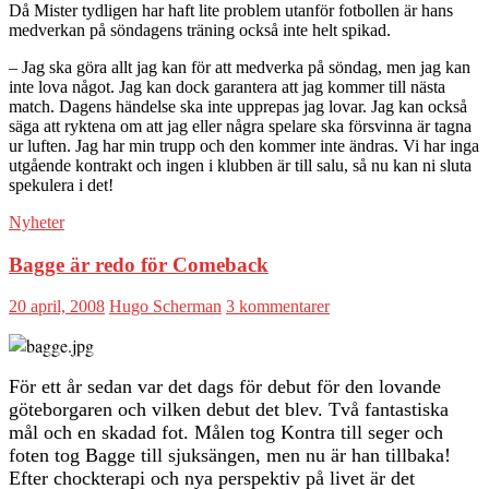
Då Mister tydligen har haft lite problem utanför fotbollen är hans
medverkan på söndagens träning också inte helt spikad.
– Jag ska göra allt jag kan för att medverka på söndag, men jag kan
inte lova något. Jag kan dock garantera att jag kommer till nästa
match. Dagens händelse ska inte upprepas jag lovar. Jag kan också
säga att ryktena om att jag eller några spelare ska försvinna är tagna
ur luften. Jag har min trupp och den kommer inte ändras. Vi har inga
utgående kontrakt och ingen i klubben är till salu, så nu kan ni sluta
spekulera i det!
Nyheter
Bagge är redo för Comeback
20 april, 2008
Hugo Scherman
3 kommentarer
För ett år sedan var det dags för debut för den lovande
göteborgaren och vilken debut det blev. Två fantastiska
mål och en skadad fot. Målen tog Kontra till seger och
foten tog Bagge till sjuksängen, men nu är han tillbaka!
Efter chockterapi och nya perspektiv på livet är det