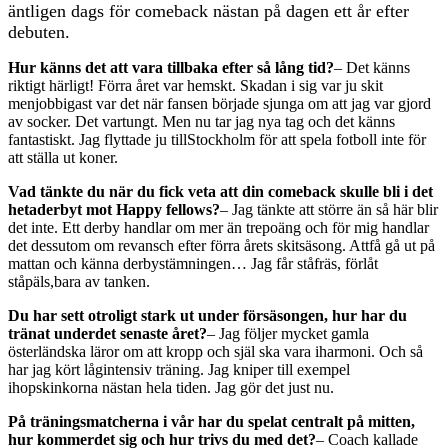
äntligen dags för comeback nästan på dagen ett år efter
debuten.
Hur känns det att vara tillbaka efter så lång tid?
– Det känns
riktigt härligt! Förra året var hemskt. Skadan i sig var ju skit
menjobbigast var det när fansen började sjunga om att jag var gjord
av socker. Det vartungt. Men nu tar jag nya tag och det känns
fantastiskt. Jag flyttade ju tillStockholm för att spela fotboll inte för
att ställa ut koner.
Vad tänkte du när du fick veta att din comeback skulle bli i det
hetaderbyt mot Happy fellows?
– Jag tänkte att större än så här blir
det inte. Ett derby handlar om mer än trepoäng och för mig handlar
det dessutom om revansch efter förra årets skitsäsong. Attfå gå ut på
mattan och känna derbystämningen… Jag får ståfräs, förlåt
ståpäls,bara av tanken.
Du har sett otroligt stark ut under försäsongen, hur har du
tränat underdet senaste året?
– Jag följer mycket gamla
österländska läror om att kropp och själ ska vara iharmoni. Och så
har jag kört lågintensiv träning. Jag kniper till exempel
ihopskinkorna nästan hela tiden. Jag gör det just nu.
På träningsmatcherna i vår har du spelat centralt på mitten,
hur kommerdet sig och hur trivs du med det?
– Coach kallade