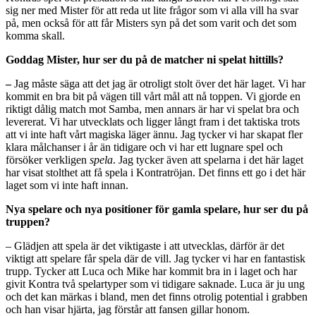
sig ner med Mister för att reda ut lite frågor som vi alla vill ha svar
på, men också för att får Misters syn på det som varit och det som
komma skall.
Goddag Mister, hur ser du på de matcher ni spelat hittills?
–
Jag måste säga att det jag är otroligt stolt över det här laget. Vi har
kommit en bra bit på vägen till vårt mål att nå toppen. Vi gjorde en
riktigt dålig match mot Samba, men annars är har vi spelat bra och
levererat. Vi har utvecklats och ligger långt fram i det taktiska trots
att vi inte haft vårt magiska läger ännu. Jag tycker vi har skapat fler
klara målchanser i år än tidigare och vi har ett lugnare spel och
försöker verkligen
spela
. Jag tycker även att spelarna i det här laget
har visat stolthet att få spela i Kontratröjan. Det finns ett go i det här
laget som vi inte haft innan.
Nya spelare och nya positioner för gamla spelare, hur ser du på
truppen?
– Glädjen att spela är det viktigaste i att utvecklas, därför är det
viktigt att spelare får spela där de vill. Jag tycker vi har en fantastisk
trupp. Tycker att Luca och Mike har kommit bra in i laget och har
givit Kontra två spelartyper som vi tidigare saknade. Luca är ju ung
och det kan märkas i bland, men det finns otrolig potential i grabben
och han visar hjärta, jag förstår att fansen gillar honom.