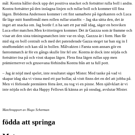
mål. Kontra håller dock upp det positiva snacket och fortsätter rulla boll i andra.
Kontra fortsätter på den inslagna linjen och rullar boll och kommer till fina
lägen. Bröderna Andersson kommer i ett fint samarbete på
ögerkanten och Luca
får läge mitt framförmål men rollen rullar utanför.
– Jag ska sätta den, det är
inget att snacka om. Jag borde f..n ha satt ett par mål idag, säger en besviken
Luca efter matchen.
Men kvitteringen kommer. Det är Gazzza som är framme och
visar att den sista träningsmatchen inte var en slup, Gazzza är i form. Han får
mid sig en boll centralt och med det patenderade Gazza steget tar han sig in I
straffområdet och kan slå in bollen. Målvakten i Farsta som annars gör en
fantommatch är för en gångs skulle lite fel ute.
Kontra är dock inte nöjda och
fortsätter ösa på och visst skapas lägen. Flera fina lägen rullas upp men
prämiernerver och grusovana förhindra Kontra från att ta full pott.
– Jag är nöjd med spelet, inte resultatet säger Mister. Med tanke på vad vi
skapar idag ska vi vinna med ett par bollar, så vistt finns det en del att jobba på.
Men vi förlorade premiären förra året, nu tog vi en pinne. Men självklart är vi
inte nöjda och det ska Happy Fellows få känna av på onsdag, avslutar Mister.
Matchrapport av Hugo Scherman
födda att springa