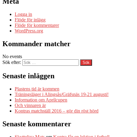
Meta
Logga in
Flöde för inlägg
Flöde för kommentarer
WordPress.org
Kommander matcher
No events
Sök efter:
Senaste inläggen
Plastens tid är kommen
Träningsläger i Alingsås/Gräfsnäs 19-21 augusti!
Information om Aprilcupen
Och vinnaren är
Kontras matchställ 2016 – gör din röst hörd
Senaste kommentarer
Skytteliga Mats
om
Kontra får en lektion i fotboll