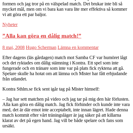
formen och jag tror på en välspelad match. Det brukar inte bli så
mycket mål, men om vi bara kan vara lite mer effektiva så kommer
vi att göra ett par baljor.
Nyheter
”Alla kan göra en dålig match!”
8 maj, 2008
Hugo Scherman
Lämna en kommentar
Efter dagens (läs gårdagen) match mot Samba CF var humöret lågt
och det ryktades om dålig stämning i Kontra. Ett spel som inte
fungerade och en tränare som inte var på plats fick ryktena att gå.
Spelare skulle ha hotat om att lämna och Mister har fått erbjudande
från utlandet.
Kontra Sthlm.se fick sent igår tag på Mister himself:
– Jag har sett matchen på video och jag tar på mig den här förlusten.
Alla kan göra en dålig match. Jag fick förhinder och kunde inte vara
med, det är där emot inte acceptabelt, inte innan lägret. Hade denna
match kommit efter vårt träningsläger är jag säker på att killarna
klarat av det på egen hand. Jag vill be både spelare och fans som
ursäkt.