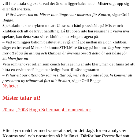
vill inte uttala sig exakt vad det är som ligger bakom och Mister sagt upp sig
eller fått sparken.
–
Vi är överens om att Mister inte längre har ansvaret för Kontra,
säger Ordf
Bagge.
Spekulationer och rykten om att Ultras satt hård press både på Mister och
klubben och att de krävt handling. Då klubben inte har resurser att värva nya
spelare, kan detta vara sättet klubben nu tvingats agera på.
– Vad som ligger bakom beslutet att avgå är något mellan mig och klubben,
säger en irriterad Mister när kontraSTHLM.se får tag på honom.
Jag har inget
mer att säga än att jag och klubben är överens om att detta är det bästa för
klubben just nu.
Vem som tar över rollen som coach för laget nu är inte klart, men det finns tid att
hitta en ersättare då laget har ledigt fram till säsongsstarten.
– Vi har ett par alternativ som vi tittar på, mer vill jag inte säga. Vi kommer att
presentera ny tränare så fort allt är klart
, säger Ordf Bagge.
Nyheter
Mister talar ut!
20 maj, 2008
Hugo Scherman
4 kommentarer
Efter fyra matcher med varierat spel, är det dags för en analys av
Kontras spel och prestation så här långt. Därför har
Personligt
satt