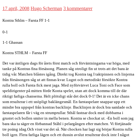
17 april, 2008
Hugo Scherman
3 kommentarer
Kontra Sthlm – Farsta FF 1-1
0-1
1-1 Ghassan
Kontra STHLM – Farsta FF
Det var äntligen dags för årets först match och förväntningarna var höga, med
tanke på Kontras fina försäsong. Planen såg otroligt fin ut trots att det bara är
tidig vår. Matchen blåstes igång. Direkt tog Kontra tag I taktpinnen och linjerna
från försäsongen såg ut att finnas kvar. Lugnt och metodiskt försökte Kontra
rulla boll och Farsta fick mest jaga. Med nyförvärvet Luca Toni och Face som
speldirigenter på mitten förde Konta spelet, utan att dock komma till de där
riktigt farliga chanserna. Helt plötsligt står det dock 0-1! Det är en icke chans
som resulterar i ett snöpligt baklängesmål. En farstaspelare snappar upp ett
mindre bra uppspel från kontras backlinje. Backlinjen är dock bra samlade och
farstaspelaren får i väg en strumprullar. Sthål fastnar dock med dobbarna i
grustet och bollen smiter in mella benen. Kontra se chockat ut.
-En boll som jag
bara ska ta säger en förbannad Ståhl i
pelargången efter matchen. Vi förtjänade
tre poäng idag.
Och visst var det så. När chocken har lagt sig börjar Kontra rulla
boll igen. Flera farliga lägen och ett dussin avslut resulterar dock inte I något